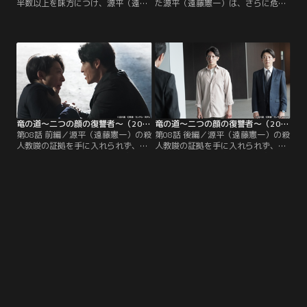
半数以上を味方につけ、源平（遠藤
た源平（遠藤憲一）は、さらに危険
憲一）追放に向けたカウントダウン
な経営へと暴走し仕事に没頭し、何
が始まる。一方、夫と息子の関係悪
とかして大手通販会社との契約を勝
化に胸を痛める芙有子（斎藤由貴）
ち取ろうと躍起になる。源平の焦り
は、2人の仲を取りもとうと源平に
に乗じて、竜一（玉木宏）と竜二
歩み寄るが、結婚当初からある想い
（高橋一生）は、曽根村（西郷輝
を抱えていた源平は、芙有子の話を
彦）の手を借り、復讐の最後を飾る
聞こうともせず怒りを爆発させる。
にふさわしい計画を実行すること
ところがその矢先、芙有子が突然病
に。この計画ですべてが終わるかに
に倒れ…。
思われたが…。
竜の道～二つの顔の復讐者～（2020/09/15放送分）第08話 前編
竜の道～二つの顔の復讐者～（2020/09/15放送分）第08話 後編（最終話）
第08話 前編／源平（遠藤憲一）の殺
第08話 後編／源平（遠藤憲一）の殺
人教唆の証拠を手に入れられず、打
人教唆の証拠を手に入れられず、打
つ手がなくなった竜一（玉木宏）
つ手がなくなった竜一（玉木宏）
は、さらに沖（落合モトキ）か
は、さらに沖（落合モトキ）か
ら“矢端竜一”が生きている証拠を突
ら“矢端竜一”が生きている証拠を突
きつけられ、窮地に陥る。そのう
きつけられ、窮地に陥る。そのう
え、沖が美佐（松本穂香）にまで近
え、沖が美佐（松本穂香）にまで近
づいたことを知り、竜一はますます
づいたことを知り、竜一はますます
焦りを募らせる。一方、エニイウェ
焦りを募らせる。一方、エニイウェ
イズとの契約内定を取り付け…。
イズとの契約内定を取り付け…。