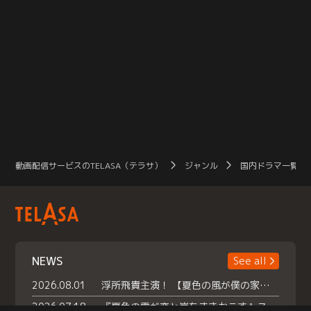
動画配信サービスのTELASA（テラサ）
ジャンル
国内ドラマ一覧（
NEWS
See all
2026.08.01
浮所飛貴主演！ 【夏色の風が僕の家にやってきた】 本日よりテラサで独占配信スタート！
2026.07.18
『夏色の雲が恋と嵐をまきおこす』スペシャルメイキング 【Part1】2026年７月18日（土）23時30分～配信スタート！話題のシーンの裏側を大公開！豪華キャスト大集合！ 『武宮家 真夏の家族会議』開催！