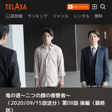
Watch now
見放題
ランキング
ジャンル
レンタル
無料
は
竜の道～二つの顔の復讐者～
（2020/09/15放送分）第08話 後編（最終
話）