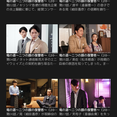
竜の道～二つの顔の復讐者～（2020/08/04放送分）第02話
竜の道～二つの顔の復讐者～（2020/08/11放送分）第03話
第02話／キリシマ急便の得意先企業
第03話／源平（遠藤憲一）の息子で
の炎上騒動に乗じて、経営コンサル
ある晃（細田善彦）の信頼を勝ち取
タントとして源平（遠藤憲一）に近
り、計画通りキリシマ急便の経営コ
づこうとする竜一（玉木宏）。しか
ンサルタントの座についた竜一（玉
し、ある人物に竜二（高橋一生）と
木宏）。一方の竜二（高橋一生）
の会話を聞かれ、復讐計画を知られ
は、源平が娘のまゆみ（松本まり
てしまう。一刻の猶予もないと悟っ
か）の婿養子として、有力政治家を
た2人は、父・源平の強引なやり方
父に持つ同じ国交省の三栗谷仁志
に反発する跡取り息子の晃（細田善
（尾上寛之）を迎え入れ、晃に代わ
彦）を利用し、次の手を打つこと
る後継者にしようとしていることを
に。
知り…。
竜の道～二つの顔の復讐者～（2020/08/18放送分）第04話
竜の道～二つの顔の復讐者～（2020/08/25放送分）第05話
第04話／ネット通信販売大手のエニ
第05話／美佐（松本穂香）が両親の
イウェイズとの契約を勝ち取るた
自殺の原因を知ってしまった。まゆ
め、無謀な業務拡大を加速する源平
み（松本まりか）に近づいたのは、
（遠藤憲一）。竜一（玉木宏）はそ
キリシマ急便への復讐が目的なので
んな源平に対して反発を強める息子
はないかと美佐に問い詰められた竜
の晃（細田善彦）に、クーデターを
二（高橋一生）は何とかその場をや
起こすようけしかける。一方、まゆ
り過ごすが、一方で、美佐が密かに
み（松本まりか）からホームパーテ
竜一（玉木宏）を頼りにしているこ
ィーに招待された美佐（松本穂香）
とに気づき、胸のざわつきを覚え
は…。
る。
竜の道～二つの顔の復讐者～（2020/09/01放送分）第06話
竜の道～二つの顔の復讐者～（2020/09/08放送分）第07話
第06話／晃（細田善彦）が取締役の
第07話／芙有子（斎藤由貴）を失っ