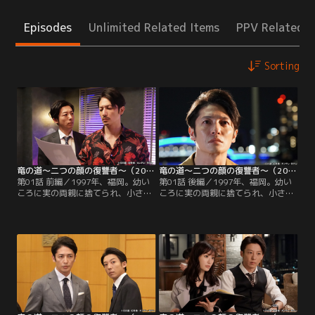
Episodes
Unlimited Related Items
PPV Related I
Sorting
竜の道～二つの顔の復讐者～（2020/07/28放送分）第01話 前編
竜の道～二つの顔の復讐者～（2020/07/28放送分）第01話 後編
第01話 前編／1997年、福岡。幼い
第01話 後編／1997年、福岡。幼い
ころに実の両親に捨てられ、小さな
ころに実の両親に捨てられ、小さな
運送会社を営む吉江夫妻に引き取ら
運送会社を営む吉江夫妻に引き取ら
れた双子の竜一（少年時代：阪本光
れた双子の竜一（少年時代：阪本光
希）と竜二（少年時代：阪本颯希）
希）と竜二（少年時代：阪本颯希）
は、夫妻の実の娘である5歳の妹・
は、夫妻の実の娘である5歳の妹・
美佐（幼少期：宮地美然）と仲良く
美佐（幼少期：宮地美然）と仲良く
暮らしていた。しかし、キリシマ急
暮らしていた。しかし、キリシマ急
便の社長・霧島源平（遠藤憲一）の
便の社長・霧島源平（遠藤憲一）の
悪質な乗っ取りに遭い、養父母は自
悪質な乗っ取りに遭い、養父母は自
殺。竜一と竜二は…。
殺。竜一と竜二は…。