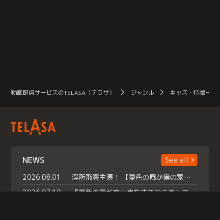
動画配信サービスのTELASA（テラサ）
ジャンル
キッズ・特撮一覧
NEWS
See all
2026.08.01
浮所飛貴主演！ 【夏色の風が僕の家にやってきた】 本日よりテラサで独占配信スタート！
2026.07.18
『夏色の雲が恋と嵐をまきおこす』スペシャルメイキング 【Part1】2026年７月18日（土）23時30分～配信スタート！話題のシーンの裏側を大公開！豪華キャスト大集合！ 『武宮家 真夏の家族会議』開催！
2026.07.15
救命医・遥（今田）の《心揺さぶる過去》や、 麻酔科医・権野（船越英一郎）の《謎多きプライベート》など… 《知られざるエピソード》を独占配信！