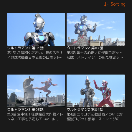
Sorting
ウルトラマンZ 第01話
ウルトラマンZ 第02話
第1話 ご唱和ください、我の名を！
第2話 戦士の心得／対怪獣ロボット
／地球防衛軍日本支部のロボット部
部隊「ストレイジ」の新たなミッシ
隊「ストレイジ」でパイロットを務
ョン。それは電気を餌にし自在に姿
めるナツカワ ハルキ。地球の平和を
を消す透明怪獣ネロンガの討伐だ。
守る為に日夜戦い続ける彼の前に、
主力ロボット・セブンガーに乗り込
新たなウルトラヒーローが舞い降り
み立ち向かうも、電気を奪われ苦戦
る！その名はウルトラマンゼット。
するハルキ。ストレイジはネロンガ
ウルトラマンゼロの弟子を名乗る熱
を倒すための新たなる作戦を立案す
血漢だ。凶暴宇宙鮫ゲネガーグの攻
る！果たしてハルキは、そしてウル
撃の前に窮地に陥った彼らが一つに
トラマンゼットは、この難敵を攻略
なる時…。
することができるのか！？
ウルトラマンZ 第03話
ウルトラマンZ 第04話
第3話 生中継！怪獣輸送大作戦／ト
第4話 二号ロボ起動計画／ついに対
ンネル工事を予定していた山に、生
怪獣ロボット部隊・ストレイジの新
命反応が低下した古代怪獣ゴモラが
たな戦力、特空機二号ウインダムが
眠っていた。これを無人島に輸送す
完成する。だが、エネルギー充電に