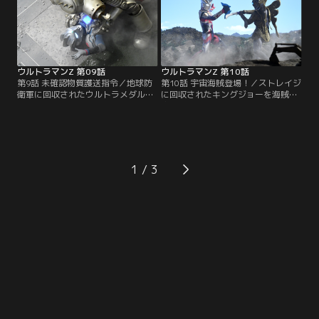
前に、満を持して師匠が帰ってく
ブラギ。この強敵に立ち向かうには
る！邪悪な野望を打ち砕け！ゼッ
新たな力を手にするしかない！そ
ト、ジード、そしてゼロ！
う、変幻自在の神秘の光を！
ウルトラマンZ 第09話
ウルトラマンZ 第10話
第9話 未確認物質護送指令／地球防
第10話 宇宙海賊登場！／ストレイジ
衛軍に回収されたウルトラメダル。
に回収されたキングジョーを海賊宇
それを安全な施設まで護送するのが
宙人バロッサ星人が取り戻しにやっ
今回のストレイジの任務だ。だが、
てきた！宇宙中から様々な道具・武
宇宙の秘宝と言われるウルトラメダ
器を強奪し使用するバロッサ星人は
ルを宇宙人が狙っている！迫り来る
強敵だ！さらに基地の中ではキング
宇宙ロボット・キングジョーに対し
ジョーが再び動き出そうとしてい
ストレイジは、そしてウルトラマン
る！急げハルキ！海賊宇宙人の好き
1
ゼットはどのように立ち向かうの
にさせるな！
か！？ゼットの新必殺技も炸裂する
ぞ！