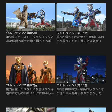
べく対怪獣ロボット部隊・ストレイ
問題がありウインダムは起動しな
ジの大作戦が開始される！しかし突
い。そんな中、地底怪獣テレスドン
然ゴモラが目を覚まし、大パニック
が地上で大暴れ！さらに謎の力でテ
に！超パワーで迫りくるゴモラに、
レスドンがパワーアップしてしま
大苦戦するウルトラマンゼットだ
う！ストレイジ、そしてウルトラマ
が、そこへ新たな力が思わぬ形で舞
ンゼットは果たしてこの危機を乗り
い込んで……！？
越えることができるのか！？
ウルトラマンZ 第05話
ウルトラマンZ 第06話
第5話 ファースト・ジャグリング／
第6話 帰ってきた男！／地球にあの
冷凍怪獣ぺギラが街を襲う！ぺギラ
男が帰ってくる！彼の名は朝倉リク
が吐き出すすさまじい冷気の前には
（演：濱田龍臣）。そう、ウルトラ
ストレイジの対怪獣ロボットも歯が
マンジードに変身する青年だ。だ
立たない。この危機に、ウルトラマ
が、地球に来たのは彼だけではな
ンゼットは新たな武器「ゼットラン
い。かつてジードを苦しめたラスト
スアロー」を携え立ち向かう！そ
ジャッジメンター・ギルバリスもま
う、それは太古より蘇りし伝説のア
た地球へ飛来する！未曽有の危機に
イテム！戦いの行方は果たし
立ち向かう我らが2大ヒーロー！そ
て……！？
の勇姿を絶対に見逃すな！
ウルトラマンZ 第07話
ウルトラマンZ 第08話
第7話 陛下のメダル／朝倉リクが何
第8話 神秘の力／宇宙からやってき
者かにさらわれた！リクに秘められ
た謎の美人姉妹。彼女たちからもた
た力を利用して、凶悪な何かが作り
らされた未知なる怪獣の細胞によ
出されようとしている……！そして
り、合体怪獣トライキングが出現し
登場する強敵・ベリアル融合獣！大
た！それを更なる怪獣の細胞で超合
ピンチに陥るウルトラマンゼットの
体怪獣ファイブキングに強化するカ