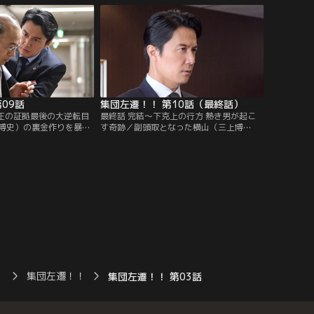
井英和）を訪ねる。
09話
集団左遷！！ 第10話（最終話）
不正の証拠最後の大逆転目
最終話 完結～下克上の行方 熱き男が起こ
博史）の裏金作りを暴い
す奇跡／副頭取となった横山（三上博
）だったが、藤田頭取
史）。会社の不正を断ち切るべく、決意を
切りで証拠は消されてし
固めた片岡（福山雅治）は、真山（香川照
は新たな証拠をつかむた
之）と横山の不正の裏取りを進めるが…。
）
集団左遷！！
集団左遷！！ 第03話