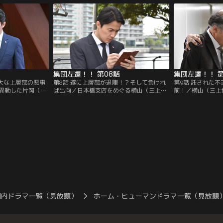
に行くが…。
集団左遷！！ 第08話
集団左遷！！ 第
巨大な上層部の悪事
第8話 遂に上層部が退陣！？そして負けれ
第9話 託された
異動した片岡（福
ば出向／日本橋支店をめぐる横山（三上博
前！／横山（三上
ハシホールディン
史）に不穏な空気を感じた片岡（福山雅
た片岡（福山雅治
ースが入る。一方、
治）。そんな中、隅田（別所哲也）から、
（市村正親）の裏
事件に関わる告発
レジーナホームズに不正融資の疑いがある
まう。だが、片岡
ことを知らされる。
め再び動き出す。
国内ドラマ一覧（見放題）
ホーム・ヒューマンドラマ一覧（見放題