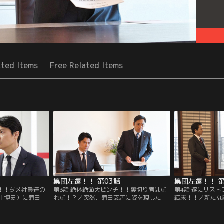
ated Items
Free Related Items
集団左遷！！ 第03話
集団左遷！！ 第
め！！ダメ社員達の
第3話 絶体絶命大ピンチ！！裏切り者はだ
第4話 遂にリス
上博史）に蒲田支
れだ！？／突然、蒲田支店に姿を現した横
結末！！／新たな
片岡（福山雅
山常務（三上博史）。滝川（神木隆之介）
支店。またとない
迫田孝也）から融
は横山と初対面であるはずの真山（香川照
（福山雅治）は本
が入り、早速、片
之）の態度に疑問を抱く。
う横山常務（三上