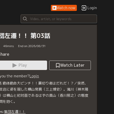
Watch now
Login
団左遷！！ 第03話
46
mins
End on 2026/08/31
Share
Play
Watch Later
 you the member?
Login
話 絶体絶命大ピンチ！！裏切り者はだれだ！？／突然、
支店に姿を現した横山常務（三上博史）。滝川（神木隆
）は横山と初対面であるはずの真山（香川照之）の態度
問を抱く。
es:
集団左遷！！