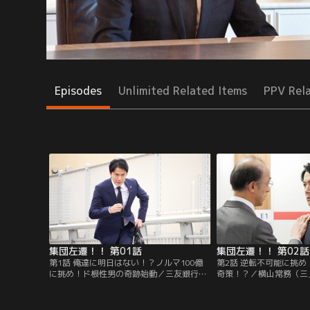
Episodes
Unlimited Related Items
PPV Rel
集団左遷！！ 第01話
集団左遷！！ 第02話
第1話 俺達に明日はない！？ノルマ100億
第2話 逆転不可能に挑
に挑め！ド根性男の奇跡始動／三友銀行に
奇策！？／横山常務（三
勤める片岡洋（福山雅治）は、蒲田支店の
店の廃店撤回を直訴した
支店長の昇任人事を受ける。だが、蒲田支
治）。そんな折、横溝（
店は廃店が決定しているため、頑張らなく
資の相談を受けたと報告