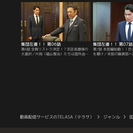
ていいと言われてしまう。
岡はあいさつに向かう。
集団左遷！！ 第06話
集団左遷！！ 第07話
第6話 全員リストラ決定！？支店長最後の
第7話 本部編始動！！
大選択／片岡（福山雅治）たちは国外逃亡
を暴け／本部の融資部へ
寸前だった三嶋（赤井英和）を捕まえ、融
山雅治）。そこに、マル
資詐欺を免れた。そしてついに、蒲田支店
グスのCEO逮捕のニュ
は廃店か存続かのジャッジが下る。奇跡の
真山（香川照之）には、
下克上なるか！？
メールが届く。
動画配信サービスのTELASA（テラサ）
ジャンル