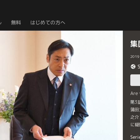
ル
無料
はじめての方へ
集
2019
Are
第3
蒲田
之介
に疑
Seri