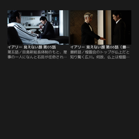
りを上げたのだ。仏上を支持する麗
うが、麗のただならぬ姿を見てしま
とも対立し、分裂する文学部陣営。
う。橋本はいこいタウンの一連の事
ついに開催された公開討論会では三
件と煌臨会の関連に気づき、娘が関
者それぞれの主張がぶつかりあう。
係していることを打ち明けた上で、
そして、選挙戦も終盤、広川と麗を
広川に捜査の協力を求める。二人は
衝撃的なスキャンダルが襲った。
律子のセミナーに向かうが……。
菜々美は、律子の導きで煌臨会とい
う団体で働き始めるが…。
イアリー 見えない顔 第05話
イアリー 見えない顔 第06話（最終話）
第五話／田島新総長体制のもと、理
最終話／煌臨会のトップが仏上だと
事の一人になんと石田が任命され
知り驚く広川。何故、仏上は煌臨会
た。橋本からの示唆を受け大学周辺
を作ったのか。この一連の事件には
の土地の成り立ちを調べ始めた広川
どんな目的があったのか。広川は警
は、煌臨会といこいタウン、そして
察の目を掻い潜り仏上の元へ向か
大学までもが一つの線で結ばれてい
う……。財団法人設立が認められつ
たことに気づき、カギを握ると思わ
いに表舞台へと姿を現し始めた煌臨
れる石田と対決するが……。姿を消
会。強制捜査を願い出る橋本、逃亡
した麗は講師をやめ、過去の自分を
を図る菜々美、母の死を越えクラス
清算するため母の元へ向かう。
の平穏を取り戻そうとする栞、ある
告発を決意する麗。