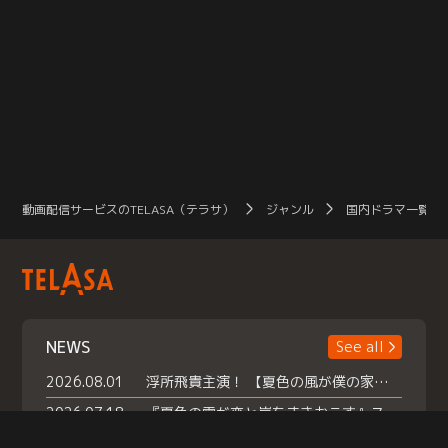
動画配信サービスのTELASA（テラサ）
ジャンル
国内ドラマ一覧（
NEWS
See all
2026.08.01
浮所飛貴主演！ 【夏色の風が僕の家にやってきた】 本日よりテラサで独占配信スタート！
2026.07.18
『夏色の雲が恋と嵐をまきおこす』スペシャルメイキング 【Part1】2026年７月18日（土）23時30分～配信スタート！話題のシーンの裏側を大公開！豪華キャスト大集合！ 『武宮家 真夏の家族会議』開催！
2026.07.15
救命医・遥（今田）の《心揺さぶる過去》や、 麻酔科医・権野（船越英一郎）の《謎多きプライベート》など… 《知られざるエピソード》を独占配信！