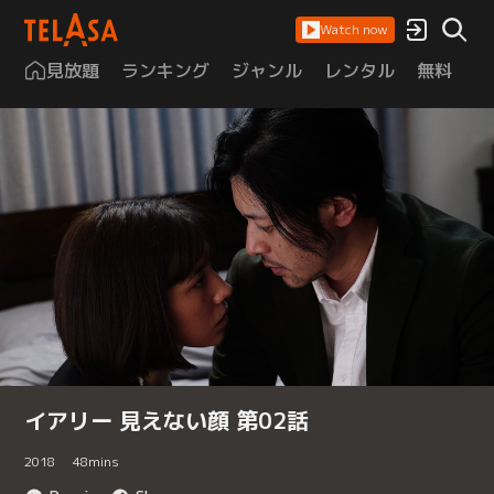
Watch now
見放題
ランキング
ジャンル
レンタル
無料
は
イアリー 見えない顔 第02話
2018
48
mins