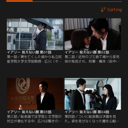
Sorting
イアリー 見えない顔 第01話
イアリー 見えない顔 第02話
第一話／妻を亡くした頃から私立旺
第二話／近所のゴミ捨て場から変死
星学院大学文学部教授・広川（オダ
体が発見され、刑事・橋本（田中要
ギリジョー）の周囲では奇妙な出来
次）が捜査に訪れる。総長選挙が混
事が起こるようになっていた。不審
迷を深め学内に怪文書が飛び交うな
な夜の訪問者、大学総長の急死。新
ど不穏な空気が漂う中、文学部陣営
たな総長の選挙に向けて同僚の石田
の新たな候補者として仏上（イッセ
（筧利夫）が暗躍、妻の妹で広川と
ー尾形）が浮上。そして隣家の栞
以前から深い関係に堕ちていた講
（山田杏奈）の父母が失踪。得体の
師・麗（仲里依紗）も巻き込まれて
知れない不安感に苛まれる広川は麗
いく。
と関係を戻してしまう。
イアリー 見えない顔 第03話
イアリー 見えない顔 第04話
第三話／総長選で法学部と文学部の
第四話／ついに総長戦は決着を見
対立が激化する中、広川は驚きの行
た。姿を見せなくなった麗を心配す
動に出た。なんと自ら総長選に名乗
る広川は、彼女のマンションに向か