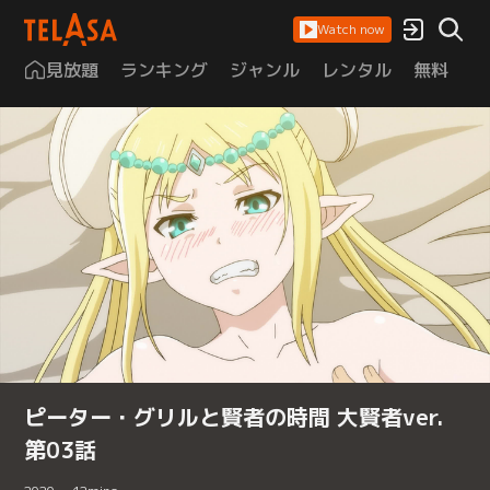
Watch now
見放題
ランキング
ジャンル
レンタル
無料
は
ピーター・グリルと賢者の時間 大賢者ver.
第03話