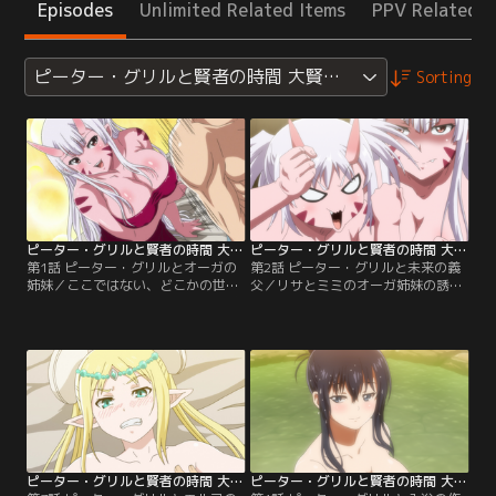
Episodes
Unlimited Related Items
PPV Related I
ピーター・グリルと賢者の時間 大賢者ver.
Sorting
ピーター・グリルと賢者の時間 大賢者ver. 第01話
ピーター・グリルと賢者の時間 大賢者ver. 第02話
第1話 ピーター・グリルとオーガの
第2話 ピーター・グリルと未来の義
姉妹／ここではない、どこかの世
父／リサとミミのオーガ姉妹の誘惑
界。ピーター・グリルは、各国の代
に負け、朝チュンしてしまったピー
表が覇を競う絢爛武闘祭で優勝し、
ター・グリル。そうとは知らないル
地上最強の男となった。モチベーシ
ヴェリアは、父であるギルド長に対
ョンとなっていたのは、婚約者であ
して婚約を宣言する。娘を異常なま
るルヴェリアとの結婚。ところが、
でに溺愛するギルド長は、血の涙を
リサとミミのオーガ姉妹をはじめと
流してピーターを憎悪。こともあろ
する様々な種族が、ピーターの最強
うに、ピーターがまたもオーガ姉妹
の遺伝子を狙って動き出していた。
に…。
ピーター・グリルと賢者の時間 大賢者ver. 第03話
ピーター・グリルと賢者の時間 大賢者ver. 第04話