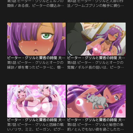
第3話 ピーター・グリルとエルフの
第4話 ピーター・グリルと入浴の作
関係／ある夜、ピーターの寝込みを
法／ワームゴブリンの触手に捕らわ
襲いに来た全裸の少女。それは、エ
れたルヴェリア。絶体絶命のピンチ
ルフの里の特別親善大使を名乗る、
から救ってくれたのは、地上最強の
ビーガン・エルドリエルだった。狙
男の本領を発揮したピーターだっ
いはもちろん、ピーターの持つ最強
た。その圧倒的な強さに、戦いを見
の遺伝子。ところが、ピーターの象
ていたリサとミミは大興奮。ルヴェ
さんはいっこうに興奮しない。プラ
リアも惚れ直した様子だが、ピータ
イドを傷付けられたビーガンは、う
ーはなぜか浮かない顔。実は、ビー
さん臭い術をピーターにかけて去っ
ガンにかけられた術の効果が出始め
ていく。
ていて……。
ピーター・グリルと賢者の時間 大賢者ver. 第05話
ピーター・グリルと賢者の時間 大賢者ver. 第06話
第5話 ピーター・グリルとオークの
第6話 ピーター・グリルとオークの
縁談／娘を奪ったピーターに、憎し
覚醒／ギルド長の狙いは、ピーター
みを募らせるギルド長。そこに舞い
とピグリットをわざと浮気させ、ル
込んできたのは、やはり最強の遺伝
ヴェリアとの婚約を破棄させること
子を求めるオークの国からの、ピー
だった。今度こそ誘惑に屈してはな
ターへの縁談話だった。ルヴェリア
らないと己に言い聞かせるピーター
の必死の反対も空しく、オークの国
だが、ピグリットのおっぱいの魔力
に連れて来られたピーター。彼のお
に負け、またしても一夜を共にして
相手として姿を現したのは、美しく
しまう。ギルド長からは報告を求め
慎ましいピグリット・パンチェッタ
られ、今度こそ身の破滅だと絶望し
だった。
かけた時……。
ピーター・グリルと賢者の時間 大賢者ver. 第07話
ピーター・グリルと賢者の時間 大賢者ver. 第08話
第7話 ピーター・グリルと因縁の戦
第8話 ピーター・グリルと秘密の条
い／リサ、ミミ、ビーガン、ピグリ
約／とんでもない夜を過ごしたため