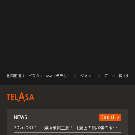
動画配信サービスのTELASA（テラサ）
ジャンル
アニメ一覧（見放
NEWS
See all
2026.08.01
浮所飛貴主演！ 【夏色の風が僕の家にやってきた】 本日よりテラサで独占配信スタート！