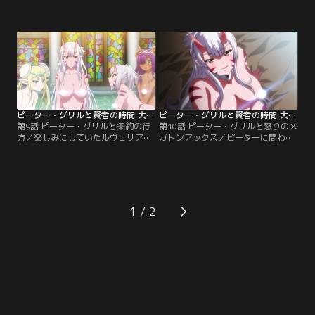
ット。ピーターの子種を賭けて、女
に、爆発して無惨な姿になってしま
の色気バトルが始まった！ビーガン
ったアガペー。これ以上の争いを避
が魔術で召喚したのは、妖精のアガ
けるためには、子種を巡る枠組みを
ペー。ピーター側の都合は一切お構
取り決めるしかない！リサによる鶴
いなしに、性的な興奮度を数値化し
の一声で条約が締結され、ピーター
て見せるという代物だ。それぞれが
は毎晩ひとりずつから搾り取られる
譲らず、争いが激化するかに見えた
ことになった。ようやく休息日が訪
時、ティムが酒を持って訪れ、酒盛
れ、ルヴェリアとのデートに出かけ
りが始まる。
るが……。
ピーター・グリルと賢者の時間 大賢者ver. 第09話
ピーター・グリルと賢者の時間 大賢者ver. 第10話
第9話 ピーター・グリルと条約の行
第10話 ピーター・グリルと怒りのメ
方／楽しみにしていたルヴェリアと
ガトンアックス／ピーターに問われ
のデートが台無しになり、落ち込む
たリサは、自らの身の上に関する驚
ピーター。慰めに来てくれたピグリ
くべき秘密を打ち明ける。その頃、
ットに甘え、またしても罪を重ねて
筋肉ムキムキマッチョマンのスパル
しまう。もともと誰ひとりとして、
タコスは、ヤケッパチギルドの受付
条約を真面目に守るつもりなどなか
に訪れていた。受付嬢のミッチーは
ったのだ。罪の意識と自己嫌悪のあ
筋肉フェチ。そんなことも知らず、
1
まり、全裸で飛び出したピーターが
通りがかったミミがスパルタコスに
出会ったのは、オーガの男・スパル
声をかける。オーガ姉妹と彼は、何
タコスだった。
やら縁があるらしく……。