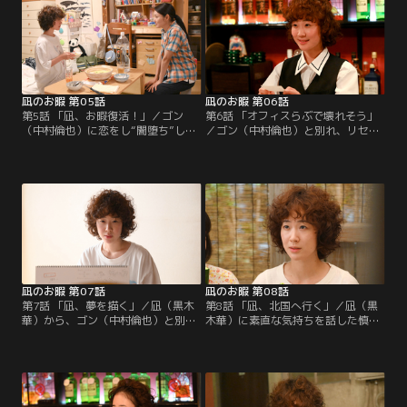
凪のお暇 第05話
凪のお暇 第06話
第5話 「凪、お暇復活！」／ゴン
第6話 「オフィスらぶで壊れそう」
（中村倫也）に恋をし“闇堕ち”して
／ゴン（中村倫也）と別れ、リセッ
しまった凪（黒木華）。心配した慎
ト人生を再スタートした凪（黒木
二（高橋一生）は凪に会いに行く
華）はスナック「バブル」の2号店
が、またしても凪を過呼吸に追い込
で働くことに。その頃、ゴン（中村
みそうになってしまう。
倫也）は凪を好きだと自覚し…。
凪のお暇 第07話
凪のお暇 第08話
第7話 「凪、夢を描く」／凪（黒木
第8話 「凪、北国へ行く」／凪（黒
華）から、ゴン（中村倫也）と別れ
木華）に素直な気持ちを話した慎二
たと聞いた慎二（高橋一生）は、円
（高橋一生）。一夜明けても、円
（唐田えりか）とランチ中にも関わ
（唐田えりか）からの連絡はなかっ
らず、凪のことが気になる。そこに
た。すると、慎二の元にゴン（中村
思いがけぬ人物が現れ…。
倫也）がやってきて…。