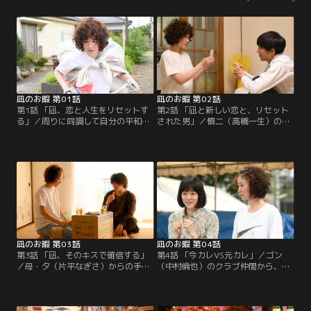
凪のお暇 第01話
凪のお暇 第02話
第1話 「凪、恋と人生をリセットす
第2話 「凪と新しい恋と、リセット
る」／周りに同調して自分の平和を
された男」／慎二（高橋一生）の言
保っていた大島凪（黒木華）。しか
葉に、凪（黒木華）の心は荒れてい
し、彼氏の我聞慎二（高橋一生）の
た。一方、慎二は行きつけのスナッ
一言がきっかけで心が折れてしま
クで凪との復縁はないと言われ、ヤ
い、凪は人生のリセットを決意す
ケをおこし、凪のアパートへ行く
る。
が…。
凪のお暇 第03話
凪のお暇 第04話
第3話 「凪、そのキスで確信する」
第4話 「今カレVS元カレ」／ゴン
／母・夕（片平なぎさ）からの手紙
（中村倫也）のクラブ仲間から、ゴ
で、携帯の解約と引っ越しがバレた
ンは“メンヘラ製造機”と聞いた慎二
と慌てる凪（黒木華）。一方、慎二
（高橋一生）。一方で、凪（黒木
（高橋一生）は頬にばんそうこうを
華）はゴンの部屋で一晩を過ご
貼っているのをウワサされ…。
し…。