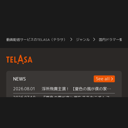
動画配信サービスのTELASA（テラサ）
ジャンル
国内ドラマ一覧（
NEWS
See all
2026.08.01
浮所飛貴主演！ 【夏色の風が僕の家にやってきた】 本日よりテラサで独占配信スタート！
2026.07.18
『夏色の雲が恋と嵐をまきおこす』スペシャルメイキング 【Part1】2026年７月18日（土）23時30分～配信スタート！話題のシーンの裏側を大公開！豪華キャスト大集合！ 『武宮家 真夏の家族会議』開催！
2026.07.15
救命医・遥（今田）の《心揺さぶる過去》や、 麻酔科医・権野（船越英一郎）の《謎多きプライベート》など… 《知られざるエピソード》を独占配信！