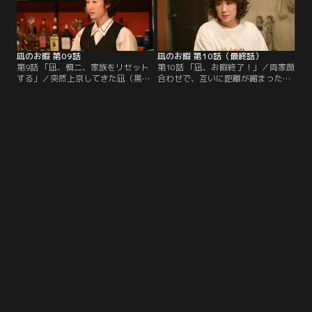
凪のお暇 第09話
凪のお暇 第10話（最終話）
第9話 「凪、慎二、家族をリセット
第10話 「凪、お暇終了！」／両家顔
する」／突然上京してきた凪（黒木
合わせで、互いに距離が縮まったと
華）の母・夕（片平なぎさ）に、凪
感じていた凪（黒木華）と慎二（高
の婚約者と言ってしまった慎二（高
橋一生）の前にゴン（中村倫也）が
橋一生）。その流れで、両家の顔合
現れ、凪に決死の告白。果たして、
わせをすることになってしまい…。
凪が選んだ未来とは！？