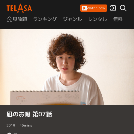
Watch now
見放題
ランキング
ジャンル
レンタル
無料
は
凪のお暇 第07話
2019
45
mins