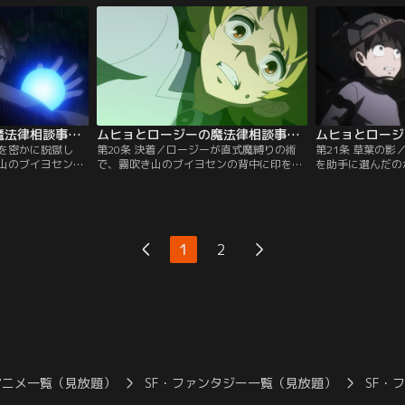
てしまう。舞台
いていた。『会イタイ…』と、それは祈り
んだ。魔法律院で
、霊が巣食うとい
のような声であった。だが、その時、五嶺
ったロージーと、
の魔法律、『雷獄童子』が執行された。
こととなった。動
送る。
ムヒョとロージーの魔法律相談事務所 第2期 第19話
ムヒョとロージーの魔法律相談事務所 第2期 第20話
獄を密かに脱獄し
第20条 決着／ロージーが直式魔縛りの術
第21条 草葉の
山のブイヨセン
で、霧吹き山のブイヨセンの背中に印を直
を助手に選んだの
れた。今井が陣で
接書こうとする。が、その時、煉が足りな
くロージーは理解
には効かない。ブ
くなり、印が途切れてしまう！一軒家の外
は互いの思いを確
って、ロージー達
の中空では--。使い魔のキリコによる契約
した。そんな折-
、一軒家の外の中
の途中放棄を許さぬ冥王が、その姿を巨大
ら連絡が入った。
使者、幽李が戦っ
な黒い怪鳥に変え、燃え上がる翼から突き
で、ムヒョとロー
1
2
る冥王の攻撃をか
出た、『ドゥアトの槍』を手にして、ムヒ
くれと言う。仕方
。
ョたちへ投げつけた。
ナナは…。
アニメ一覧（見放題）
SF・ファンタジー一覧（見放題）
SF・