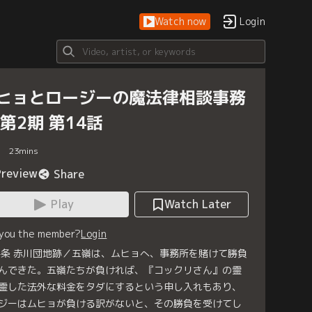
Watch now
Login
ヒョとロージーの魔法律相談事務
 第2期 第14話
23
mins
Preview
Share
Play
Watch Later
 you the member?
Login
4条 赤川団地跡／五嶺は、ムヒョへ、事務所を賭けて勝負
んできた。五嶺たちが負ければ、『コックリさん』の霊
霊した法外な料金をタダにするという申し入れもあり、
ジーはムヒョが負ける訳がないと、その勝負を受けてし