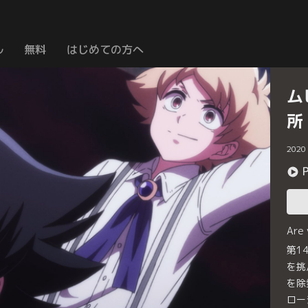
ル
無料
はじめての方へ
ム
所
2020
Are
第1
を挑
を除
ロー