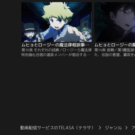
ムヒョは、嫌な予感を抱いた。ロージーと
ないと、その勝負を受け
ナナがユミの元に駆け付けると、案の定、
は、長い間廃墟となった
霊が襲った後であった。すると、瀕死のユ
う赤川団地跡。
ミを、二人の魔法律家が救った。
ムヒョとロージーの魔法律相談事務所 第2期 第18話
第18条 それぞれの試練／ロージーら魔法律
第19条 信頼／第3魔監
特別強化合宿の選抜メンバーが宿泊する魔
た、伝説の悪霊、霧吹き
法律院に、いくつもの指をヒトデのように
が、ロージー達の前に現
広げた、奇怪な怨霊が現れた。廊下のそこ
攻撃するが、ブイヨセン
ここでは、シャッターが下ろされ、逃げる
イヨセンは、念動力を使
者の退路をふさぐ。選抜メンバーを閉じ込
を追いつめてゆく。一方
め、襲いくる霊に立ち向かわせる。恐るべ
空では、冥王とムヒョの
き強化合宿が始まったのだ。
ていた。圧倒的な力を誇
わすだけで精一杯の幽李
動画配信サービスのTELASA（テラサ）
ジャンル