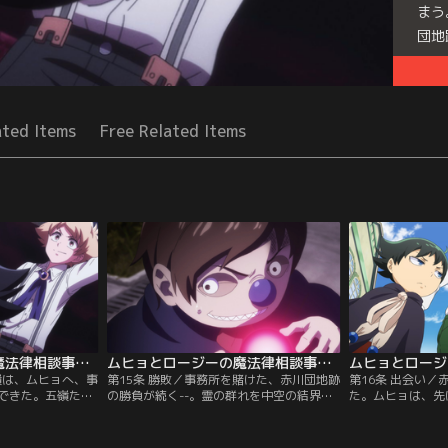
まう
団地
Seri
ated Items
Free Related Items
ムヒョとロージーの魔法律相談事務所 第2期 第14話
ムヒョとロージーの魔法律相談事務所 第2期 第15話
嶺は、ムヒョへ、事
第15条 勝敗／事務所を賭けた、赤川団地跡
第16条 出会い
できた。五嶺たち
の勝負が続く--。霊の群れを中空の結界に
た。ムヒョは、先
さん』の霊を除霊
集める『電磁気吸』の陣を恵比寿が発動し
かかわらず、敗北
するという申し入
た。集めた霊達を、一気に魔法律で片付け
嶺のものとなった
ヒョが負ける訳が
る戦略。その中の霊が漏らす声をナナが聞
の列車に、ロージ