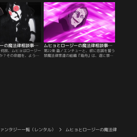
改めて勉強することとな
者達が集まっていた。その中に、ロージー
ムヒョは、しばし別れる
は、五嶺の元をクビになった、恵比寿の姿
き出す列車をムヒョが見
を見つけた。一方、ヨイチ、ビコと合流し
たムヒョは…。
ムヒョとロージーの魔法律相談事務所 第2期 第21話
ムヒョとロージーの魔法律相談事務所 第2期 第22話
影／何故、ムヒョはロージー
第22条 蟲／エンチューと、彼に忠誠を誓う
か？その命題を、ようや
禁魔法律家達の組織『箱舟』は、遂に禁書
した。ムヒョとロージー
を手に入れた。禁書--それは、永遠の生と
認し、再びコンビが復活
復活を約束する禁魔法律の奥義。その封印
-。ナナの携帯にケンジか
が解かれた時、魔法律家達に終わりが訪れ
ケンジは、慌てた様子
るであろう、恐るべきもの。彼らは手始め
ジーに、事務所に戻って
に、禁魔法律家へ敵対の姿勢を見せた、五
なくムヒョ、ロージー、
嶺家総本山を焼き打ちした。そして、『箱
舟』のトーマスが五嶺を倉庫に拉致した。
ファンタジー一覧（レンタル）
ムヒョとロージーの魔法律相談… 第