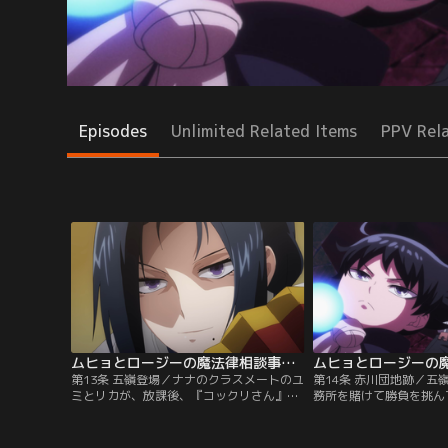
Episodes
Unlimited Related Items
PPV Rel
ムヒョとロージーの魔法律相談事務所 第2期 第13話
第13条 五嶺登場／ナナのクラスメートのユ
第14条 赤川団地跡／五
ミとリカが、放課後、『コックリさん』を
務所を賭けて勝負を挑ん
していた。ナナはやめるようにと言い、バ
が負ければ、『コックリ
イトの為、急いで帰る。夜、『六氷魔法律
した法外な料金をタダに
相談事務所』で、ナナからその話を聞いた
れもあり、ロージーはム