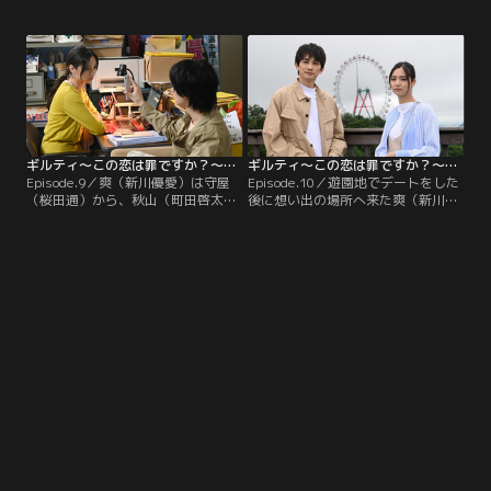
順）の弟・睦月だと聞かされた。一
怒りを新たにする。そんな中爽は、
真は、寺嶋と弥生に会いに行くこと
週刊誌編集部に異動になる。そこに
に。瑠衣（中村ゆりか）と寺嶋は手
は、天敵の同期・守屋（桜田通）が
を組み、お互いの目的を果たそうと
いた。一方、爽への憎しみを募らせ
していたことに気付く爽は、瑠衣と
る瑠衣は、美和子（徳永えり）を利
寺嶋を止めなければならないと決意
用しようと画策する。
する。
ギルティ～この恋は罪ですか？～（2020/07/30放送分）第09話
ギルティ～この恋は罪ですか？～（2020/08/06放送分）第10話（最終話）
Episode.9／爽（新川優愛）は守屋
Episode.10／遊園地でデートをした
（桜田通）から、秋山（町田啓太）
後に想い出の場所へ来た爽（新川優
が離婚したらしいと聞かされて動
愛）と秋山（町田啓太）。離れがた
揺。守屋はそんな爽に、遊園地のチ
い思いをお互いに抱きつつ、2人は
ケットを2枚渡す。その遊園地は、
別れる…。秋山は、瑠衣（中村ゆり
爽と秋山が付き合っていた頃の思い
か）と家族として寄り添っていく決
出の場所だった。爽は、かすみ（戸
意をしていた。一方、守屋（桜田
田菜穂）に会いに行くことに。病院
通）から爽の憔悴している様子を聞
に着いた爽は看護師から、かすみが
いた一真（小池徹平）は、爽の事を
家族と面会中だと言われる。
想い“ある行動”を起こす…。