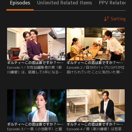
Episodes
Unlimited Related Items
PPV Related I
Sorting
ギルティ～この恋は罪ですか？～（2020/04/02放送分）第01話
ギルティ～この恋は罪ですか？～（2020/04/09放送分）第02話
Episode.1／女性誌編集者の爽（新
Episode.2／自分のバッグにGPSが仕
川優愛）は、結婚して6年になる
掛けられていたことに気付いた爽
夫・一真（小池徹平）との仲も良好
（新川優愛）は、一真（小池徹平）
で仕事も順調。その一方で、爽に
がGPSを仕掛けたのではないかと疑
は“ある悩み”があった。爽は子供が
惑を抱く。その後も一真の嘘を知
欲しいのだが、子供を作る意志がな
り、ショックを受ける爽。彼女は、
い様子の一真に言い出せないでいた
GPSのことを一真に問いただす。し
のだ。爽が一真に子供が欲しいとい
かし、一真は何も知らないと否定。
う思いを伝えると、一真からは拒否
爽と一真は、言い争いになってしま
されてしまう…。
う…。
ギルティ～この恋は罪ですか？～（2020/04/16放送分）第03話
ギルティ～この恋は罪ですか？～（2020/06/25放送分）第04話
Episode.3／一真（小池徹平）と瑠
Episode.4／爽（新川優愛）は若菜