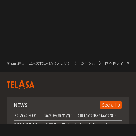
動画配信サービスのTELASA（テラサ）
ジャンル
国内ドラマ一覧（
NEWS
See all
2026.08.01
浮所飛貴主演！ 【夏色の風が僕の家にやってきた】 本日よりテラサで独占配信スタート！
2026.07.18
『夏色の雲が恋と嵐をまきおこす』スペシャルメイキング 【Part1】2026年７月18日（土）23時30分～配信スタート！話題のシーンの裏側を大公開！豪華キャスト大集合！ 『武宮家 真夏の家族会議』開催！
2026.07.15
救命医・遥（今田）の《心揺さぶる過去》や、 麻酔科医・権野（船越英一郎）の《謎多きプライベート》など… 《知られざるエピソード》を独占配信！