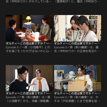
衣（中村ゆりか）がキスしていると
（筧美和子）に、瑠衣（中村ゆり
ころを目撃してしまった爽（新川優
か）から一真（小池徹平）に子供が
愛）。彼女は仕事も手につかず、会
いると言われたことを話す。すると
社を早退。そんな中、爽がチートン
若菜は、爽の結婚式当日に優希（大
の前を通りかかると、寺嶋（神尾楓
西礼芳）からその話を聞いていたと
珠）が龍（阿部亮平）に詰め寄られ
打ち明ける。一真との幸せな日々を
ていた。爽を心配して見舞いを持っ
思い出し、苦しくなる爽。一真が帰
て来た寺嶋は、龍に爽のストーカー
宅すると、爽からの手紙が残されて
と勘違いされていたのだ。
いた。
ギルティ～この恋は罪ですか？～（2020/07/02放送分）第05話
ギルティ～この恋は罪ですか？～（2020/07/09放送分）第06話
Episode.5／一真（小池徹平）との
Episode.6／爽（新川優愛）は、瑠
子を身ごもったのではないかと心が
衣（中村ゆりか）の正体を知るため
揺れる爽（新川優愛）。彼女が複雑
に行動を開始。爽は一真（小池徹
な思いを抱えながらカフェにいる
平）に、瑠衣が計画的に一真に近付
と、美和子（徳永えり）から声をか
いた可能性が高いと伝える。瑠衣を
けられる。爽は、秋山（町田啓太）
知る手がかりを考えるうち、彼女の
と美和子の幸せな生活を思い、うら
部屋で見た卒業アルバムのことを思
やましくなる。一方、一真は爽が出
い出す爽。爽は若菜（筧美和子）と
ていってからというもの、荒れた生
ともに、瑠衣が卒業した高校を訪ね
活を送っていた。
る。
ギルティ～この恋は罪ですか？～（2020/07/16放送分）第07話
ギルティ～この恋は罪ですか？～（2020/07/23放送分）第08話
Episode.7／爽（新川優愛）は一真
Episode.8／爽（新川優愛）は、か
（小池徹平）から、寺嶋（神尾楓
すみ（戸田菜穂）にまで危害を加え
珠）の正体が一真の元妻・弥生（智
ようとした瑠衣（中村ゆりか）への