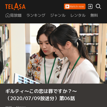
Watch now
見放題
ランキング
ジャンル
レンタル
無料
は
ギルティ～この恋は罪ですか？～
（2020/07/09放送分）第06話