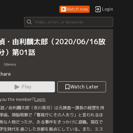
Watch now
Login
偵・由利麟太郎（2020/06/16放
分）第01話
56
mins
Share
Play
Watch Later
 you the member?
Login
1話／由利麟太郎（吉川晃司）は元捜査一課長の経歴を持
探偵。頭脳明晰で「警視庁にその人あり」と言われるほ
秀な人物だったが、ある事件をきっかけに退職。現在で
学生時代を過ごした京都を拠点にしている。また、ミス