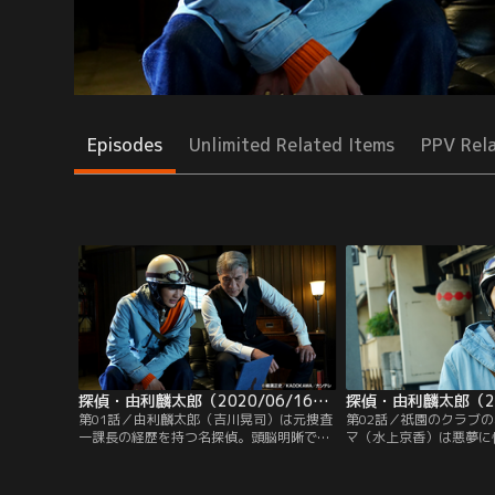
Episodes
Unlimited Related Items
PPV Rel
探偵・由利麟太郎（2020/06/16放送分）第01話
第01話／由利麟太郎（吉川晃司）は元捜査
第02話／祇園のクラブ
一課長の経歴を持つ名探偵。頭脳明晰で
マ（水上京香）は悪夢に
「警視庁にその人あり」と言われるほど優
エマは何かに憑かれたよ
秀な人物だったが、ある事件をきっかけに
動を繰り返し、幻覚まで
退職。現在では、学生時代を過ごした京都
の五月翔太（赤楚衛二）