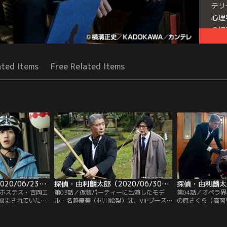
テリ
心理
の捜
Seri
ated Items
Free Related Items
探偵・由利麟太郎（2020/06/23放送分）第02話
探偵・由利麟太郎（2020/06/30放送分）第03話
のホステス・吉岡エ
第03話／仮装パーティーに出演したモデ
第04話／オペラ
悩まされていた。
ル・名越優美（村川絵梨）は、VIPブース
の原さくら（高岡
うに意味不明な言
でサンプルと思われる香水を持ったピエロ
手の相良千恵子（
見るように。恋人
に遭遇。思わず手に取るが、モデル仲間の
手の小野竜彦（佐
はそんなエマを心
白川珠喜（島居香奈）に取り上げられてし
での公演を終え、