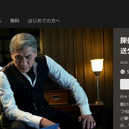
ル
無料
はじめての方へ
探
送
2020
Are
第0
つ名
ど優
は、