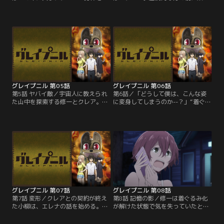
ることで襲撃者を撃退に成功する。
し、着ぐるみの修一の頭が引き裂か
だが、さらなるバケモノの襲撃に備
れてしまう。修一を直すために、
え、二人はその着ぐるみの能力の秘
「宇宙人」がいるというラブホテル
密を探ろうとする。そして、修一の
の跡地を訪れる。その宇宙人は最初
嗅覚を使って、クレアの両親を殺害
はとぼけるものの、コインを見せる
し、行方不明になった彼女の姉・江
ことでその依頼を引き受ける。そし
麗奈（エレナ）の手がかりを得よう
て、コインや修一の変身の秘密を話
と試みるが、想像以上の恐怖が二人
し始めるのだが、それは二人のまっ
を待ち受けていた。【提供：バンダ
たく予期し得ないものであった。
イチャンネル】
【提供：バンダイチャンネル】
グレイプニル 第05話
グレイプニル 第06話
第5話 ヤバイ敵／宇宙人に教えられ
第6話／「どうして僕は、こんな姿
た山中を探索する修一とクレア。コ
に変身してしまうのか--？」“着ぐる
インの収集だけでなく、コインを探
みに変身する”という世にも厄介な
す「収集者」たちがここで何をして
特殊能力をもった少年・加賀谷修
いるか、そしてこの山で何が起きて
一。だが、青木紅愛（クレア）とい
いるのかの情報を求めていた。はや
う謎の少女との出会いが。巨大な災
くも、バケモノと遭遇する二人。コ
厄を引き起こす「コイン」を巡り、
イン収集のために、あえてリスクを
バケモノ同士の争奪戦に巻き込まれ
とる選択をし攻撃をしかけるが、そ
た修一とクレアは、二人でひとつに
のバケモノは、二人が考えていた以
なって自らの運命を切り開く--！！
上の強敵だった。【提供：バンダイ
【提供：バンダイチャンネル】
チャンネル】
グレイプニル 第07話
グレイプニル 第08話
第7話 変形／クレアとの契約が終え
第8話 記憶の影／修一は着ぐるみ化
た小柳は、エレナの話を始める。人
が解けた状態で気を失っていたとこ
間不信に陥り、孤独だった自分を救
ろを、クレアに発見される。曖昧な
ってくれた彼女が殺人鬼とは思えな
記憶の修一。何か夢を見ていたよう