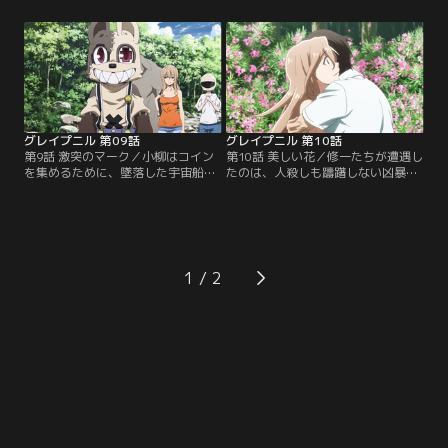
いと言う。一方、修一と吉岡は、彼
だったがよく思い出せなかった。吉
女の財布を捜して森の中を進んでい
岡と共に仲間のところに戻ると、エ
た。吉岡は修一に敵と遭遇したとき
レナの仲間と遭遇したことを話す
のことを尋ねるが、修一の意外な告
が、なぜ無事でいられたかは思い出
白に驚愕する。そして、修一は凶悪
せなかった。改めて仲間を紹介され
な敵の存在を感知する。それはかつ
る修一。その中の一人が、修一の子
て感じたエレナの…。【提供：バン
供のころを知っているようだ…。
ダイチャンネル】
【提供：バンダイチャンネル】
グレイプニル 第09話
グレイプニル 第10話
第9話 激突のマーク／小柳はコイン
第10話 美しい花／修一たちが遭遇し
を集めるために、墜落した宇宙船を
たのは、人殺しも躊躇しない凶暴な
探し出すことを提案する。そこを目
収集者のチームだった。彼らのリー
指して進む途中、敵の縄張りに入り
ダーの円（まどか）は戦闘能力も段
込むが、抗戦を避けて遠回りで宇宙
違いに高く、修一たちはあっけなく
船を目指す修一たち。困難な道を進
取り囲まれてしまう。そして、円は
みながらも、新しいチームの交流が
修一たちに自分たちのチームに入り
少しずつ深まる中で、吉岡はエレナ
コイン集めに協力するように持ち掛
1
が語ったコインに関する真実を告げ
ける。それと同時に、自分の仲間が
るか懊悩する。敵に遭遇することな
やられたことについて言及し、その
く…。【提供：バンダイチャンネ
報復として修一たちの…。【提供：
ル】
バンダイチャンネル】