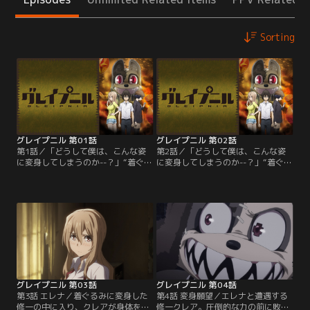
Sorting
グレイプニル 第01話
グレイプニル 第02話
第1話／「どうして僕は、こんな姿
第2話／「どうして僕は、こんな姿
に変身してしまうのか--？」“着ぐる
に変身してしまうのか--？」“着ぐる
みに変身する”という世にも厄介な
みに変身する”という世にも厄介な
特殊能力をもった少年・加賀谷修
特殊能力をもった少年・加賀谷修
一。だが、青木紅愛（クレア）とい
一。だが、青木紅愛（クレア）とい
う謎の少女との出会いが。巨大な災
う謎の少女との出会いが。巨大な災
厄を引き起こす「コイン」を巡り、
厄を引き起こす「コイン」を巡り、
バケモノ同士の争奪戦に巻き込まれ
バケモノ同士の争奪戦に巻き込まれ
た修一とクレアは、二人でひとつに
た修一とクレアは、二人でひとつに
なって自らの運命を切り開く--！！
なって自らの運命を切り開く--！！
【提供：バンダイチャンネル】
【提供：バンダイチャンネル】
グレイプニル 第03話
グレイプニル 第04話
第3話 エレナ／着ぐるみに変身した
第4話 変身願望／エレナと遭遇する
修一の中に入り、クレアが身体を操
修一クレア。圧倒的な力の前に敗北