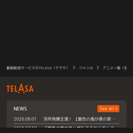
動画配信サービスのTELASA（テラサ）
ジャンル
アニメ一覧（見放
NEWS
See all
2026.08.01
浮所飛貴主演！ 【夏色の風が僕の家にやってきた】 本日よりテラサで独占配信スタート！
2026.07.18
『夏色の雲が恋と嵐をまきおこす』スペシャルメイキング 【Part1】2026年７月18日（土）23時30分～配信スタート！話題のシーンの裏側を大公開！豪華キャスト大集合！ 『武宮家 真夏の家族会議』開催！