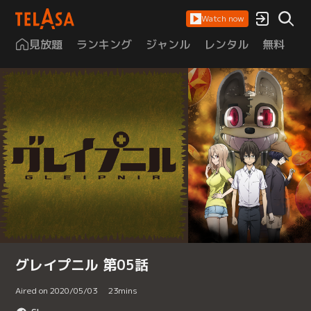
Watch now
見放題
ランキング
ジャンル
レンタル
無料
は
グレイプニル 第05話
Aired on 2020/05/03
23
mins