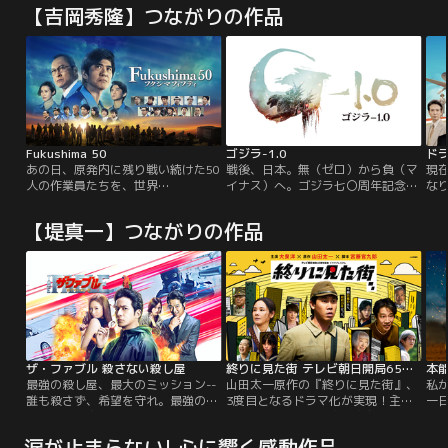
【吉岡秀隆】つながりの作品
Fukushima 50
ゴジラ-1.0
ドラ
あの日、原発内に残り戦い続けた50
戦後、日本。無（ゼロ）から負（マ
現
人の作業員たちを、世界
イナス）へ。ゴジラ七〇周年記念作
な
は“Fukushima 50（フクシマフィフ
品。太平洋戦争で焦土と化した日本
だ
ティ）”と呼んだ。2011年3月11
で、人々が懸命に生きていこうとす
しか
【堤真一】つながりの作品
日、日本の観測史上最大の東日本大
る中、突然現れたゴジラが復興途中
れ
震災が発生した。太平洋から到達し
の街を容赦なく破壊していく。残さ
二
た想定外の大津波は福島第一原発を
れた名もなき人々に、生きて抗う術
は
襲う。内部に残り戦い続けたのは地
はあるのか。
止
元出身の作業員たち。制御不能とな
飛
った原発の暴走を止めるため、世界
す
初となる作戦が…。
ザ・ファブル 殺さない殺し屋
終りに見た街 テレビ朝日開局65周年…
最強の殺し屋、最大のミッション--
山田太一原作の『終りに見た街』、
私
誰も殺さず、希望を守れ。最強の殺
3度目となるドラマ化が実現！主
一
し屋が挑む究極ミッション！誰も殺
演・大泉洋×脚本・宮藤官九郎の初
か
さず、最狂の偽善者から、訳ありの
タッグで、2024年9月21日（土）に
路
涙が止まらない! 心に響く感動作品