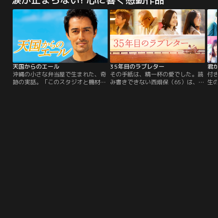
少女を救出せよ。どんな相手も6秒
テレビ朝日開局65周年記念 ドラマ
テ
以内に仕留める--。伝説の殺し
プレミアムで令和版としてよみがえ
は
屋“ファブル”。ある日、ボスから
ります。まもなく来たる終戦80年、
だっ
「一年間、誰も殺すな。一般人とし
令和を生きる家族たちは、戦時下を
統
て“普通”に生きろ」と命じられ、佐
どう生き抜くのかそして衝撃的な結
（
藤アキラという偽名で、相棒・ヨウ
末とは…。
数
コと共に一般人のフリして…。
在
天国からのエール
35年目のラブレター
君
沖縄の小さな弁当屋で生まれた、奇
その手紙は、精一杯の愛でした。読
付
跡の実話。「このスタジオと機材、
み書きできない西畑保（65）は、
生
自由に使っていい。お金はいらな
35年連れ添った妻・皎子への感謝を
っ
い。ただ条件がある。挨拶をするこ
伝えるため、夜間中学で文字を学び
う
と。赤点は絶対取らないこと。人の
始める。「今日から私があなたの手
っ
痛みがわかる人間になること…」沖
になる」と言った妻への初めてのラ
用
縄で小さな弁当屋を営む陽は弁当を
ブレターを、一字一字心を込めて書
て
買いに来る高校生たちが放課後にバ
き上げようとした矢先、皎子が病に
う
ンドの練習をする場所がないことを
倒れる。文字に託した、二人の静か
結
知り…。
で深い愛の物語。