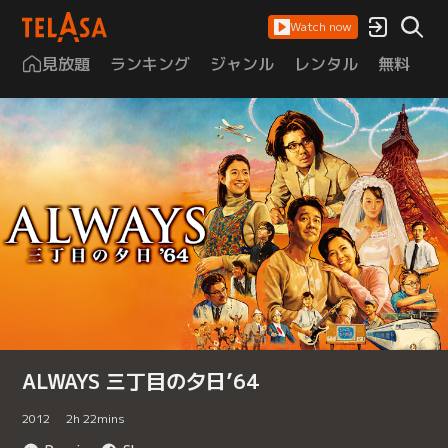
Watch now
見放題
ランキング
ジャンル
レンタル
無料
は
ALWAYS 三丁目の夕日’64
2012
2
h
22
mins