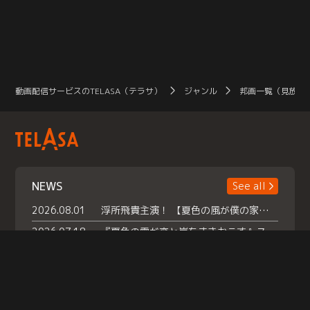
動画配信サービスのTELASA（テラサ）
ジャンル
邦画一覧（見放題
NEWS
See all
2026.08.01
浮所飛貴主演！ 【夏色の風が僕の家にやってきた】 本日よりテラサで独占配信スタート！
2026.07.18
『夏色の雲が恋と嵐をまきおこす』スペシャルメイキング 【Part1】2026年７月18日（土）23時30分～配信スタート！話題のシーンの裏側を大公開！豪華キャスト大集合！ 『武宮家 真夏の家族会議』開催！
2026.07.15
救命医・遥（今田）の《心揺さぶる過去》や、 麻酔科医・権野（船越英一郎）の《謎多きプライベート》など… 《知られざるエピソード》を独占配信！