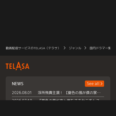
動画配信サービスのTELASA（テラサ）
ジャンル
国内ドラマ一覧（
NEWS
See all
2026.08.01
浮所飛貴主演！ 【夏色の風が僕の家にやってきた】 本日よりテラサで独占配信スタート！
2026.07.18
『夏色の雲が恋と嵐をまきおこす』スペシャルメイキング 【Part1】2026年７月18日（土）23時30分～配信スタート！話題のシーンの裏側を大公開！豪華キャスト大集合！ 『武宮家 真夏の家族会議』開催！
2026.07.15
救命医・遥（今田）の《心揺さぶる過去》や、 麻酔科医・権野（船越英一郎）の《謎多きプライベート》など… 《知られざるエピソード》を独占配信！