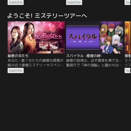
しみください。
ー」ナム・ジヒョン主演。離婚専門
れ
Subtitle
Subtitle
Sub
が取れない。その後、彼が転落死し
のスター弁護士と新人弁護士が、夫
ー
たことを知り…。
婦のトラブルに立ち向かうリーガル
組
ようこそ! ミステリーツアーへ
ドラマ！新人弁護士ハン・ユリ（ナ
ム・ジヒョン）は大手のテジョン法
律事務所に入所する。そこには、離
婚訴訟を専門とするスター弁護士チ
ャ・ウンギョン（チャン・ナラ）が
いた。興味のない離婚チームに配属
されたユリは、いっときの我慢だと
思って仕事を学びはじめるが、依頼
人の利益を優先するウンギョンのや
秘密の女たち
スパイラル -推理の絆-
復
り方についていけない。ユリがとう
あなた…誰？女たちの複雑な感情が
論理の旋律は、必ず真実を奏でる--
ミ
とう限界を感じて退職を考えていた
絡み合う愛憎ミステリーサスペン
警視庁で「神の頭脳」と謳われなが
リ
ところに、ウンギョンの夫の不倫を
ス。江南（カンナム）は最も教育に
ら、突如姿を消した兄。主人公・鳴
「
Subtitle
Sub
目撃。世間が注目するスター弁護士
力を入れているファミリーが多い地
海歩は、兄にも負けない頭脳を生か
化！
の離婚訴訟にユリが代理人として選
区。その江南で精神科医の仕事を辞
し、周囲で起こる事件に挑んでゆ
女
ばれる。
め、息子の受験のために日々教育に
く。しかしそれは、「ブレード・チ
疑
熱を注いでいたユンジン（ソン・ユ
ルドレン」と呼ばれる少年少女達
者
ナ）。 そんな彼女のもとに謎の入試
と、そして、兄・鳴海清隆をめぐる
ら
保母、リサ・キム（キム・ソヨン）
謎の序章にすぎなかった…。
年
がやってくる。しかし、リサのほん
脱
とうの目的は…。
ギ