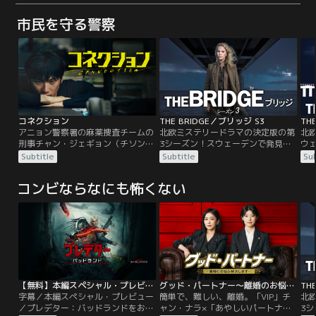
市民を守る警察
コネクション
THE BRIDGE／ブリッジ S3
TH
アニョン警察署の麻薬捜査チームの
北欧ミステリードラマの決定版の第
北
刑事チャン・ジェギョン（チソン）
3シーズン！スウェーデンで発見さ
ウ
はチームのエースとして大活躍し、
れたデンマーク人の奇妙な遺体。サ
国
Subtitle
Subtitle
Sub
署の誇りと言われるほど華々しく昇
ーガは新しくヘンリックとコンビを
ぞ
進する。その夜、疎遠になっていた
組み、猟奇殺人鬼を追う。
つ
コンビならなにも怖くない
友人がジェギョンの家を訪ね、20年
前の出来事を謝罪して帰る。一方、
ジェギョンの高校時代からの友人
で、不正をしてお金を稼いでいた記
者のオ・ユンジン（チョン・ミド）
は、麻薬中毒の疑いのある女性が事
故死するのを目撃する。そんな中、
昇進祝いの飲み会の帰り、ジェギョ
ンは何者かに拉致されて麻薬を摂取
【無料】本編スペシャル・プレビュー／プレデター：バッドランド／字幕
グッド・パートナー～離婚のお悩み解決…
TH
させられる。送られてきたメッセー
字幕／本編スペシャル・プレビュー
簡単で、難しい、離婚。「VIP」チ
北
ジから、家を訪れた友人が何かを知
／プレデター：バッドランドをお楽
ャン・ナラ×「あやしいパートナ
3
っていると思い、電話をするが連絡