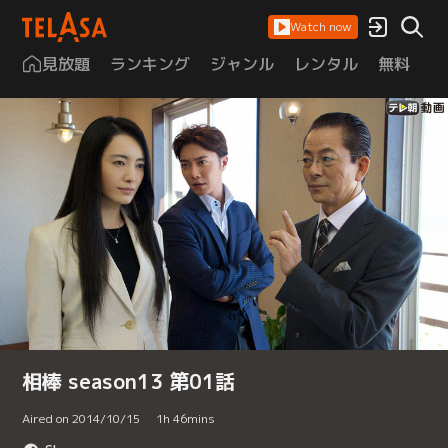
Watch now
見放題
ランキング
ジャンル
レンタル
無料
は
相棒 season13 第01話
Aired on 2014/10/15
1
h
46
mins