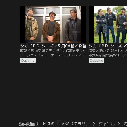
売の大物デレク・キーズを追跡することに
年の遺体を発見し…。
なる。一方、ハルステッド（ジェシー・リ
ー・ソファー）は、特捜から3週間の謹慎
を言い渡され、自堕落な生活にはまったリ
ンジー（ソフィア・ブッシュ）を…。
シカゴ P.D. シーズン3 第06話／吹替
シカゴ P.D. シーズ
吹替／第06話 謎の男／怪しい通報を受けた
吹替／第07話 残された
バージェス（マリーナ・スケルチアティ）
不気味な絵の描かれたノ
と彼女の臨時パートナーのプライス（トラ
そして、その持ち主で、
Dubbing
Dubbing
ビス・A・ナイト）は、SUV車の中に死体
に通い、他の生徒たちへ
があるのを発見し…。
姿をくらましている十代
す。一方その頃、アトウ
ス・ホーキンズ）は、シ
ている黒人刑事（ヤモン
歓心を買おうとする。
動画配信サービスのTELASA（テラサ）
ジャンル