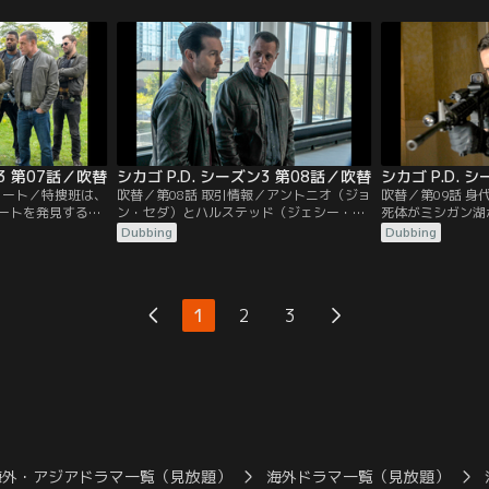
動に出る。同じ頃、フィッシャー署長（ケ
だと確信する。そ
ビン・オコーナー）は、バニー（マーキ
前に、何としても
ー・ポスト）が、過去の件をネタに訴訟を
起こそうとしていることをボイト（ジェイ
ソン・ベギー）に知らせる。
ン3 第07話／吹替
シカゴ P.D. シーズン3 第08話／吹替
シカゴ P.D. 
ノート／特捜班は、
吹替／第08話 取引情報／アントニオ（ジョ
吹替／第09話 
ートを発見する。
ン・セダ）とハルステッド（ジェシー・リ
死体がミシガン湖
富裕層向けの学校
ー・ソファー）が信頼を置く情報屋から、
（ジェイソン・ベ
Dubbing
Dubbing
の復讐を口にして
麻薬密売の情報を入手した特捜班。捜査を
ラブが関係してい
少年の居所を探
始めるも、麻薬の代わりに、手首を切断さ
ー（ソフィア・ブ
ォーター（ラロイ
れた死体を発見し、衝撃を受ける。さらに
客観的に事件を捜
カゴで一目置かれ
捜査を進めると、死体は政府関係の仕事を
いかと危惧する。
1
2
3
・ウォーカー）の
していた者だと判明する。
ジェラティ）は、
向き合い、つらい
海外・アジアドラマ一覧（見放題）
海外ドラマ一覧（見放題）