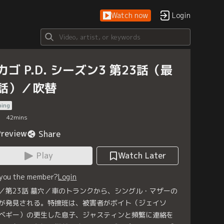
Watch now
Login
カゴ P.D. シーズン3 第23話（最
話）／吹替
bing
42
mins
Preview
Share
Play
Watch Later
 you the member?
Login
／第23話 墓穴／車のトランクから、シングル・マザーの
が発見される。特捜班は、被害者がボイト（ジェイソ
ベギー）の更生した息子、ジャスティンと頻繁に連絡を