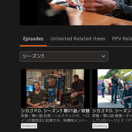
Episodes
Unlimited Related Items
PPV Rel
シーズン3
シカゴ P.D. シーズン3 第01話／吹替
シカゴ P.D. シーズ
吹替／第01話 拉致／ハルステッドが、ヘロ
吹替／第02話 報復／ギ
インの密売王に拉致され、特捜班メンバー
していたバージェス（マ
が、捜査に乗り出す。新シーズンの第1話
アティ）とローマン（ブ
Dubbing
Dubbing
では、シカゴ一のお尋ね者で、ヘロイン密
ティ）は、偶然、行方不