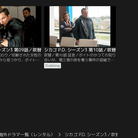
して、他の者を傷つける
とになる。
彼を捕まえようとする。
シーズン3 第09話／吹替
シカゴ P.D. シーズン3 第10話／吹替
身代わり／切断された女性の
吹替／第10話 証言／ボイトのかつての知り
から見つかり、ボイト
合いが、第三者の命を奪う事件の容疑で捕
ギー）が所属する社交ク
まり、捜査は、個人的な様相を呈すること
Dubbing
ることがわかり、リンジ
になる。ボイト（ジェイソン・ベギー）を
ッシュ）は、ボイトが、
個人的に知る医師は、自身の4人の患者
査出来なくなるのではな
が、薬の過剰投与でMEDに運ばれたことで
ローマン（ブライアン・
捜査対象になる。医師は、リンジー（ソフ
最近起きた悲しい事件と
ィア・ブッシュ）とハルステッド（ジェシ
時期を過ごしていた。
ー・リー・ソファー）が…。
海外ドラマ一覧（レンタル）
シカゴ P.D. シーズン3／吹替
シカ