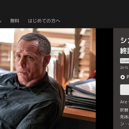
ル
無料
はじめての方へ
シ
終
Dub
2015
Are
吹替
死体
ン・