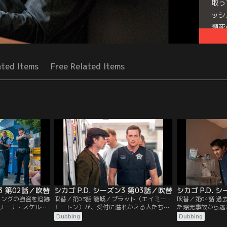
取っ
ッシ
瀕死
と特
Seri
ated Items
Free Related Items
ン3 第02話／吹替
シカゴ P.D. シーズン3 第03話／吹替
シカゴ P.D. 
ャングの強盗を追跡
吹替／第03話 籠城／プラット（エイミー・
吹替／第04話 
リーナ・スケルチ
モートン）が、受付に溢れかえる人たちの
た爆発事故から逃
ライアン・ジェラ
対応をしていた時、自分の行方不明の娘を
ン・ベギー）は、
Dubbing
Dubbing
明だった8歳の少
探してもらうために、一人の男が大胆な行
とオリンスキーが