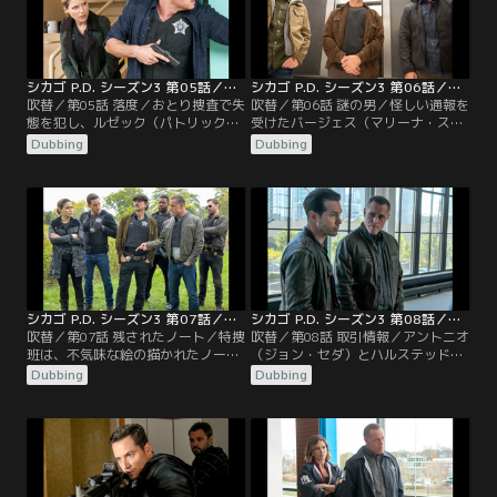
タに訴訟を起こそうとしていること
をボイト（ジェイソン・ベギー）に
知らせる。
シカゴ P.D. シーズン3 第05話／吹替
シカゴ P.D. シーズン3 第06話／吹替
吹替／第05話 落度／おとり捜査で失
吹替／第06話 謎の男／怪しい通報を
態を犯し、ルゼック（パトリック・
受けたバージェス（マリーナ・スケ
フルーガー）は、新任のクロウリー
ルチアティ）と彼女の臨時パートナ
Dubbing
Dubbing
本部長代理（バーバラ・イヴ・ハリ
ーのプライス（トラビス・A・ナイ
ス）の監視下に置かれることにな
ト）は、SUV車の中に死体があるの
る。
を発見し…。
シカゴ P.D. シーズン3 第07話／吹替
シカゴ P.D. シーズン3 第08話／吹替
吹替／第07話 残されたノート／特捜
吹替／第08話 取引情報／アントニオ
班は、不気味な絵の描かれたノート
（ジョン・セダ）とハルステッド
を発見する。そして、その持ち主
（ジェシー・リー・ソファー）が信
Dubbing
Dubbing
で、富裕層向けの学校に通い、他の
頼を置く情報屋から、麻薬密売の情
生徒たちへの復讐を口にして姿をく
報を入手した特捜班。捜査を始める
らましている十代少年の居所を探
も、麻薬の代わりに、手首を切断さ
す。一方その頃、アトウォーター
れた死体を発見し、衝撃を受ける。
（ラロイス・ホーキンズ）は、シカ
さらに捜査を進めると、死体は政府
ゴで一目置かれている黒人刑事（ヤ
関係の仕事をしていた者だと判明す
モン・ウォーカー）の歓心を買おう
る。