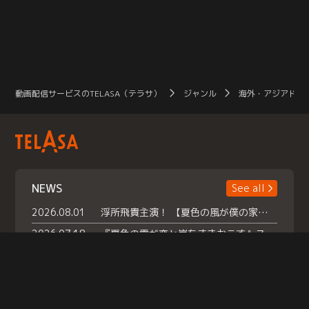
動画配信サービスのTELASA（テラサ）
ジャンル
海外・アジアドラ
NEWS
See all
2026.08.01
浮所飛貴主演！ 【夏色の風が僕の家にやってきた】 本日よりテラサで独占配信スタート！
2026.07.18
『夏色の雲が恋と嵐をまきおこす』スペシャルメイキング 【Part1】2026年７月18日（土）23時30分～配信スタート！話題のシーンの裏側を大公開！豪華キャスト大集合！ 『武宮家 真夏の家族会議』開催！
2026.07.15
救命医・遥（今田）の《心揺さぶる過去》や、 麻酔科医・権野（船越英一郎）の《謎多きプライベート》など… 《知られざるエピソード》を独占配信！