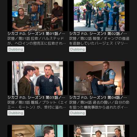
シカゴ P.D. シーズン3 第01話／吹替
シカゴ P.D. シーズン3 第02話／吹替
吹替／第01話 拉致／ハルステッド
吹替／第02話 報復／ギャングの強盗
が、ヘロインの密売王に拉致され、
を追跡していたバージェス（マリー
特捜班メンバーが、捜査に乗り出
ナ・スケルチアティ）とローマン
Dubbing
Dubbing
す。新シーズンの第1話では、シカ
（ブライアン・ジェラティ）は、偶
ゴ一のお尋ね者で、ヘロイン密売の
然、行方不明だった8歳の少年の遺
大物デレク・キーズを追跡すること
体を発見し…。
になる。一方、ハルステッド（ジェ
シー・リー・ソファー）は、特捜か
ら3週間の謹慎を言い渡され、自堕
落な生活にはまったリンジー（ソフ
ィア・ブッシュ）を…。
シカゴ P.D. シーズン3 第03話／吹替
シカゴ P.D. シーズン3 第04話／吹替
吹替／第03話 籠城／プラット（エイ
吹替／第04話 過去の償い／自分の命
ミー・モートン）が、受付に溢れか
を狙った爆発事故から逃れたボイト
える人たちの対応をしていた時、自
（ジェイソン・ベギー）は、その犯
Dubbing
Dubbing
分の行方不明の娘を探してもらうた
人が、かつて自分とオリンスキーが
めに、一人の男が大胆な行動に出
刑務所送りにした犯罪者だと確信す
る。同じ頃、フィッシャー署長（ケ
る。そして、他の者を傷つける前
ビン・オコーナー）は、バニー（マ
に、何としても彼を捕まえようとす
ーキー・ポスト）が、過去の件をネ
る。