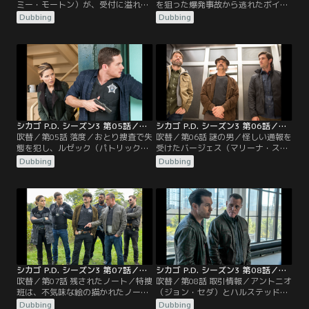
ミー・モートン）が、受付に溢れか
を狙った爆発事故から逃れたボイト
える人たちの対応をしていた時、自
（ジェイソン・ベギー）は、その犯
Dubbing
Dubbing
分の行方不明の娘を探してもらうた
人が、かつて自分とオリンスキーが
めに、一人の男が大胆な行動に出
刑務所送りにした犯罪者だと確信す
る。同じ頃、フィッシャー署長（ケ
る。そして、他の者を傷つける前
ビン・オコーナー）は、バニー（マ
に、何としても彼を捕まえようとす
ーキー・ポスト）が、過去の件をネ
る。
タに訴訟を起こそうとしていること
をボイト（ジェイソン・ベギー）に
知らせる。
シカゴ P.D. シーズン3 第05話／吹替
シカゴ P.D. シーズン3 第06話／吹替
吹替／第05話 落度／おとり捜査で失
吹替／第06話 謎の男／怪しい通報を
態を犯し、ルゼック（パトリック・
受けたバージェス（マリーナ・スケ
フルーガー）は、新任のクロウリー
ルチアティ）と彼女の臨時パートナ
Dubbing
Dubbing
本部長代理（バーバラ・イヴ・ハリ
ーのプライス（トラビス・A・ナイ
ス）の監視下に置かれることにな
ト）は、SUV車の中に死体があるの
る。
を発見し…。
シカゴ P.D. シーズン3 第07話／吹替
シカゴ P.D. シーズン3 第08話／吹替
吹替／第07話 残されたノート／特捜
吹替／第08話 取引情報／アントニオ
班は、不気味な絵の描かれたノート
（ジョン・セダ）とハルステッド
を発見する。そして、その持ち主
（ジェシー・リー・ソファー）が信
Dubbing
Dubbing