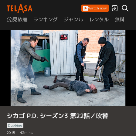
Watch now
見放題
ランキング
ジャンル
レンタル
無料
は
シカゴ P.D. シーズン3 第22話／吹替
Dubbing
2015
42
mins