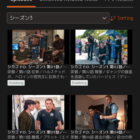
シーズン3
Sorting
シカゴ P.D. シーズン3 第01話／吹替
シカゴ P.D. シーズン3 第02話／吹替
吹替／第01話 拉致／ハルステッド
吹替／第02話 報復／ギャングの強盗
が、ヘロインの密売王に拉致され、
を追跡していたバージェス（マリー
特捜班メンバーが、捜査に乗り出
ナ・スケルチアティ）とローマン
Dubbing
Dubbing
す。新シーズンの第1話では、シカ
（ブライアン・ジェラティ）は、偶
ゴ一のお尋ね者で、ヘロイン密売の
然、行方不明だった8歳の少年の遺
大物デレク・キーズを追跡すること
体を発見し…。
になる。一方、ハルステッド（ジェ
シー・リー・ソファー）は、特捜か
ら3週間の謹慎を言い渡され、自堕
落な生活にはまったリンジー（ソフ
ィア・ブッシュ）を…。
シカゴ P.D. シーズン3 第03話／吹替
シカゴ P.D. シーズン3 第04話／吹替
吹替／第03話 籠城／プラット（エイ
吹替／第04話 過去の償い／自分の命