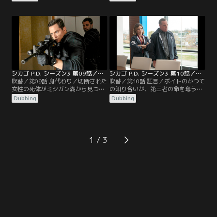
で、富裕層向けの学校に通い、他の
頼を置く情報屋から、麻薬密売の情
生徒たちへの復讐を口にして姿をく
報を入手した特捜班。捜査を始める
らましている十代少年の居所を探
も、麻薬の代わりに、手首を切断さ
す。一方その頃、アトウォーター
れた死体を発見し、衝撃を受ける。
（ラロイス・ホーキンズ）は、シカ
さらに捜査を進めると、死体は政府
ゴで一目置かれている黒人刑事（ヤ
関係の仕事をしていた者だと判明す
モン・ウォーカー）の歓心を買おう
る。
とする。
シカゴ P.D. シーズン3 第09話／吹替
シカゴ P.D. シーズン3 第10話／吹替
吹替／第09話 身代わり／切断された
吹替／第10話 証言／ボイトのかつて
女性の死体がミシガン湖から見つか
の知り合いが、第三者の命を奪う事
り、ボイト（ジェイソン・ベギー）
件の容疑で捕まり、捜査は、個人的
Dubbing
Dubbing
が所属する社交クラブが関係してい
な様相を呈することになる。ボイト
ることがわかり、リンジー（ソフィ
（ジェイソン・ベギー）を個人的に
ア・ブッシュ）は、ボイトが、客観
知る医師は、自身の4人の患者が、
的に事件を捜査出来なくなるのでは
薬の過剰投与でMEDに運ばれたこと
ないかと危惧する。ローマン（ブラ
で捜査対象になる。医師は、リンジ
1
イアン・ジェラティ）は、最近起き
ー（ソフィア・ブッシュ）とハルス
た悲しい事件と向き合い、つらい時
テッド（ジェシー・リー・ソファ
期を過ごしていた。
ー）が…。