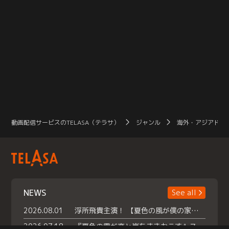
動画配信サービスのTELASA（テラサ）
ジャンル
海外・アジアドラ
NEWS
See all
2026.08.01
浮所飛貴主演！ 【夏色の風が僕の家にやってきた】 本日よりテラサで独占配信スタート！
2026.07.18
『夏色の雲が恋と嵐をまきおこす』スペシャルメイキング 【Part1】2026年７月18日（土）23時30分～配信スタート！話題のシーンの裏側を大公開！豪華キャスト大集合！ 『武宮家 真夏の家族会議』開催！