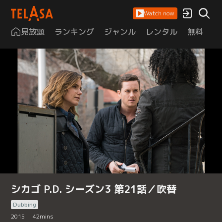
Watch now
見放題
ランキング
ジャンル
レンタル
無料
は
シカゴ P.D. シーズン3 第21話／吹替
Dubbing
2015
42
mins