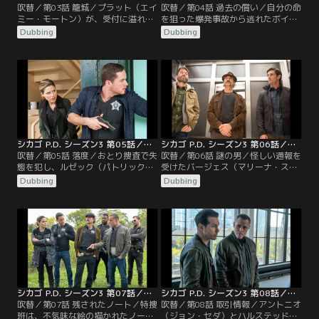
吹替／第03話 籠城／プラット（エイ
吹替／第04話 過去の償い／自分の命
ミー・モートン）が、受付に溢れか
を狙った爆発事故から逃れたボイト
える人たちの対応をしていた時、自
（ジェイソン・ベギー）は、その犯
Dubbing
Dubbing
分の行方不明の娘を探してもらうた
人が、かつて自分とオリンスキーが
めに、一人の男が大胆な行動に出
刑務所送りにした犯罪者だと確信す
る。同じ頃、フィッシャー署長（ケ
る。そして、他の者を傷つける前
ビン・オコーナー）は、バニー（マ
に、何としても彼を捕まえようとす
ーキー・ポスト）が、過去の件をネ
る。
タに訴訟を起こそうとしていること
をボイト（ジェイソン・ベギー）に
知らせる。
シカゴ P.D. シーズン3 第05話／吹替
シカゴ P.D. シーズン3 第06話／吹替
吹替／第05話 落度／おとり捜査で失
吹替／第06話 謎の男／怪しい通報を
態を犯し、ルゼック（パトリック・
受けたバージェス（マリーナ・スケ
フルーガー）は、新任のクロウリー
ルチアティ）と彼女の臨時パートナ
Dubbing
Dubbing
本部長代理（バーバラ・イヴ・ハリ
ーのプライス（トラビス・A・ナイ
ス）の監視下に置かれることにな
ト）は、SUV車の中に死体があるの
る。
を発見し…。
シカゴ P.D. シーズン3 第07話／吹替
シカゴ P.D. シーズン3 第08話／吹替
吹替／第07話 残されたノート／特捜
吹替／第08話 取引情報／アントニオ
班は、不気味な絵の描かれたノート
（ジョン・セダ）とハルステッド