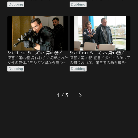
を発見する。そして、その持ち主
（ジェシー・リー・ソファー）が信
Dubbing
Dubbing
で、富裕層向けの学校に通い、他の
頼を置く情報屋から、麻薬密売の情
生徒たちへの復讐を口にして姿をく
報を入手した特捜班。捜査を始める
らましている十代少年の居所を探
も、麻薬の代わりに、手首を切断さ
す。一方その頃、アトウォーター
れた死体を発見し、衝撃を受ける。
（ラロイス・ホーキンズ）は、シカ
さらに捜査を進めると、死体は政府
ゴで一目置かれている黒人刑事（ヤ
関係の仕事をしていた者だと判明す
モン・ウォーカー）の歓心を買おう
る。
とする。
シカゴ P.D. シーズン3 第09話／吹替
シカゴ P.D. シーズン3 第10話／吹替
吹替／第09話 身代わり／切断された
吹替／第10話 証言／ボイトのかつて
女性の死体がミシガン湖から見つか
の知り合いが、第三者の命を奪う事
り、ボイト（ジェイソン・ベギー）
件の容疑で捕まり、捜査は、個人的
Dubbing
Dubbing
が所属する社交クラブが関係してい
な様相を呈することになる。ボイト
ることがわかり、リンジー（ソフィ
（ジェイソン・ベギー）を個人的に
ア・ブッシュ）は、ボイトが、客観
知る医師は、自身の4人の患者が、
的に事件を捜査出来なくなるのでは
薬の過剰投与でMEDに運ばれたこと
ないかと危惧する。ローマン（ブラ
で捜査対象になる。医師は、リンジ
1
イアン・ジェラティ）は、最近起き
ー（ソフィア・ブッシュ）とハルス
た悲しい事件と向き合い、つらい時
テッド（ジェシー・リー・ソファ
期を過ごしていた。
ー）が…。