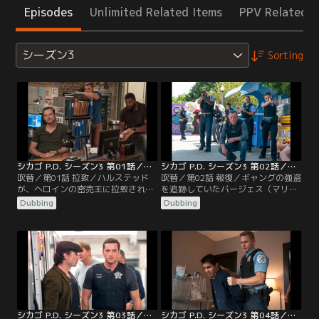
Episodes
Unlimited Related Items
PPV Related I
シーズン3
Sorting
シカゴ P.D. シーズン3 第01話／吹替
シカゴ P.D. シーズン3 第02話／吹替
吹替／第01話 拉致／ハルステッド
吹替／第02話 報復／ギャングの強盗
が、ヘロインの密売王に拉致され、
を追跡していたバージェス（マリー
特捜班メンバーが、捜査に乗り出
ナ・スケルチアティ）とローマン
Dubbing
Dubbing
す。新シーズンの第1話では、シカ
（ブライアン・ジェラティ）は、偶
ゴ一のお尋ね者で、ヘロイン密売の
然、行方不明だった8歳の少年の遺
大物デレク・キーズを追跡すること
体を発見し…。
になる。一方、ハルステッド（ジェ
シー・リー・ソファー）は、特捜か
ら3週間の謹慎を言い渡され、自堕
落な生活にはまったリンジー（ソフ
ィア・ブッシュ）を…。
シカゴ P.D. シーズン3 第03話／吹替
シカゴ P.D. シーズン3 第04話／吹替