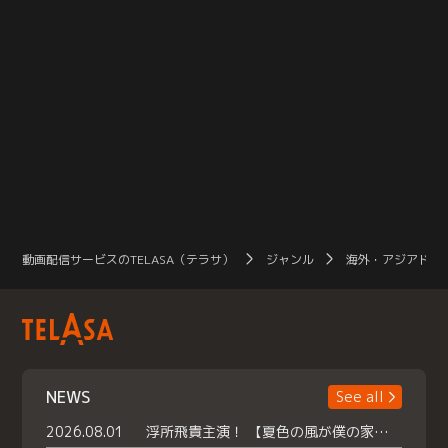
動画配信サービスのTELASA（テラサ）
ジャンル
海外・アジアドラ
NEWS
See all
2026.08.01
浮所飛貴主演！ 【夏色の風が僕の家にやってきた】 本日よりテラサで独占配信スタート！