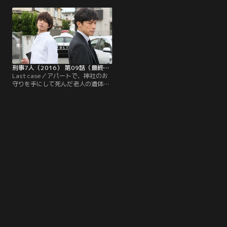
した警視庁機動捜査隊の刑事・天樹
くに住む画家・伊吹俊也（山中雄
悠（東山紀之）は、犯人の目的は単
輔）。彼の財布にはなぜか大金が入
なる強盗殺人ではなく、特定の何か
っていた。事件を担当した警視庁機
を捜すことだったとにらむ。さっそ
動捜査隊の刑事・天樹悠（東山紀
く天樹は聞き込み捜査のために「帝
之）はさっそく、妻・響子（遊井亮
都電機」を訪問。
子）に事情を聴くことに。
刑事7人（2016） 第09話（最終話）
Last case／アパートで、神社のお
守りを手にして死んだ老人の遺体が
発見された。警視庁機動捜査隊の刑
事・天樹悠（東山紀之）は現場へ急
行するが、老人は自殺だったことが
判明。捜査の必要がなくなった天樹
は、覆面パトカーでその場を去ろう
とする。と、その時だ。大学院で助
手をしていたという青年・山崎晃
（山本裕典）が声を掛けてきた。