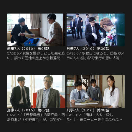
自宅で、主治医・若杉洋一（菊池均
（鈴木浩介）は「デートがある」と
也）の刺殺体が発見された。しか
言い、職場を後にする。街に出た永
も、高坂はその日の朝から行方不明
沢は単身、警察官だった亡き父から
になっていた…。高坂の捜索が急が
贈られたお気に入りのトランプをい
れる中、現場に駆けつけた「警視庁
じりながら、カツ丼を食べたかと思
機動捜査隊」の刑事・天樹悠（東山
うと、公園へと消えていった--。
紀之）、そして沙村康介（高嶋政
宏）ら「捜査一課12係」の面々を驚
愕させる事態が起こる。
刑事7人（2016） 第05話
刑事7人（2016） 第06話
CASE 5／女性を襲おうとした男を追
CASE 6／水曜日になると、防犯カメ
い、誤って団地の屋上から転落死し
ラのない袋小路で素行の悪い人物を
たと思われていた警視庁捜査一課12
射殺し、壁にスプレーで
係の刑事・永沢圭太（鈴木浩介）。
「HUNTER」という署名を残す--。
だが、事故死を裏付ける証言をした
そんな、あたかも人間狩りのような
団地住民のうちの誰かに呼び出さ
残忍な事件が、2件連続で起きた。
れ、殺された可能性が浮上した！そ
だが、両事件で使われたライフルに
んな折、12係が盗聴されていたこと
は登録情報も前科もない上に、現場
が判明。しかも、証言者らは一斉に
には薬きょうも残っていない。ま
引っ越し、姿を消してしまう…。
た、事件発生時に銃声を聴いた者も
おらず…。
刑事7人（2016） 第07話
刑事7人（2016） 第08話
CASE 7／「帝都電機」の研究員・西
CASE 8／「俺は…人を…殺し
島あおい（小野真弓）が、自宅マン
た…」--缶コーヒーを手にふらふら
ションの浴室で溺死体となって見つ
と路地を歩いていた男が、謎めいた
かった。部屋の荒らされ具合を観察
自白の言葉を残して死んだ。男は近