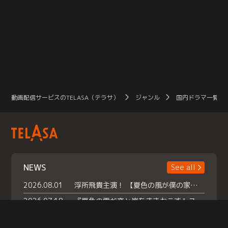
動画配信サービスのTELASA（テラサ）
ジャンル
国内ドラマ一覧（
NEWS
See all
2026.08.01
浮所飛貴主演！ 【夏色の風が僕の家にやってきた】 本日よりテラサで独占配信スタート！
2026.07.18
『夏色の雲が恋と嵐をまきおこす』スペシャルメイキング 【Part1】2026年７月18日（土）23時30分～配信スタート！話題のシーンの裏側を大公開！豪華キャスト大集合！ 『武宮家 真夏の家族会議』開催！
2026.07.15
救命医・遥（今田）の《心揺さぶる過去》や、 麻酔科医・権野（船越英一郎）の《謎多きプライベート》など… 《知られざるエピソード》を独占配信！