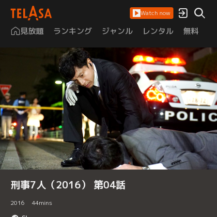
Watch now
見放題
ランキング
ジャンル
レンタル
無料
は
刑事7人（2016） 第04話
2016
44
mins