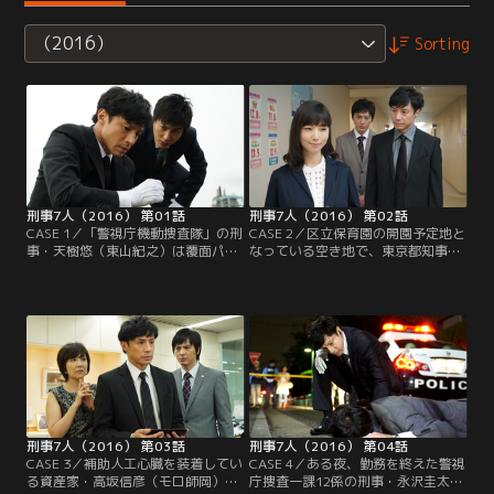
（2016）
Sorting
刑事7人（2016） 第01話
刑事7人（2016） 第02話
CASE 1／「警視庁機動捜査隊」の刑
CASE 2／区立保育園の開園予定地と
事・天樹悠（東山紀之）は覆面パト
なっている空き地で、東京都知事特
カーで管轄内を見回っている最中、
設秘書・和久井裕介（児玉貴志）の
臨海運河で人体の遺体の一部が見つ
遺体が見つかった。捜査本部は和久
かったという警察無線をキャッチ。
井が近隣のマンションから投身自殺
現場へ急行すると、そこには頭部と
を図ったと判断。捜査は早々に幕引
胸部から切り離された首が紙箱に入
きを迎えるかに見えた…。
れられ、遺棄されていた！捜査が一
刻を争う中、所轄の要請を受けた警
視庁刑事総務課長・片桐正敏（吉田
鋼太郎）は…。
刑事7人（2016） 第03話
刑事7人（2016） 第04話
CASE 3／補助人工心臓を装着してい
CASE 4／ある夜、勤務を終えた警視
る資産家・高坂信彦（モロ師岡）の
庁捜査一課12係の刑事・永沢圭太