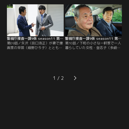
プから毒物は検出されなかった。倫
銃で撃たれた！事件発生の20分ほど
太郎（渡瀬恒彦）は、控室に遺され
前、妙子の歌を聞きに来た青柳（吹
ていた二眼レフカメラの中にフィル
越満）と矢沢（田口浩正）は、フー
ムが入っていないことに疑問を抱
ドコートの男子トイレで怪しい女
く。
（上原多香子）を目撃。女は、拳銃
を包んだような痕跡の残った新聞紙
を捨てていった…。
警視庁捜査一課9係 season11 第09話
警視庁捜査一課9係 season11 第10話
第09話／矢沢（田口浩正）が妻で漫
第10話／下町の小さな一軒家で一人
画家の早苗（畑野ひろ子）とともに
暮らしていた女性・登志子（多岐川
出席したヴァンパイアアニメ映画
裕美）が殺害され、金品が奪われる
『闇のクロニクル』のパーティで、
事件が発生。すぐに渡部（小野武
原作者の人気漫画家・秋絵（山下裕
彦）という男が逮捕され、事件は早
子）がコスプレ姿で死んでいた。転
期解決したものと思われたが、パト
落死したようだが、自殺にしては不
カーで移送中、渡部が浮かべた穏や
自然な体勢で、しかも背中にスタン
かで晴れやかな笑みが倫太郎（渡瀬
1
ガンの痕が。屋上に靴はそろえてあ
恒彦）に強い違和感を残した。渡部
ったものの、他殺だと思われた。
は8年前の強盗傷害致死で服役、前
日に仮釈放されたばかりだった。