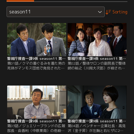
season11
Sorting
警視庁捜査一課9係 season11 第01話
警視庁捜査一課9係 season11 第02話
第01話／クマの着ぐるみを着た男の
第02話／整体サロンの副院長で整体
死体がマンモス団地で発見された。
師の裕之（川岡大次郎）が殺され
被害者は年商100億円のイケメン社
た。裕之はゴッドハンドで有名だっ
長として話題の浜中（坪倉由幸）
た。が、事件当夜、サロンの客・理
で、「金と女にしか興味がない奴」
沙（川村ゆきえ）からセクハラの被
と仕事仲間からも嫌われていた男。
害届が出されていた。一方倫太郎
なぜ団地で、クマ姿で死んでいたの
（渡瀬恒彦）は、サロンに置いてあ
か？
ったカクレクマノミの水槽に、流水
ポンプがふたつあることが気にかか
っているようだ。
警視庁捜査一課9係 season11 第03話
警視庁捜査一課9係 season11 第04話
第03話／ジュエリーブランドの広報
第04話／ベンチャー企業社長・高見
部長・由香利（中原果南）の他殺体
沢（金子昇）が左胸と右ヒザに2発