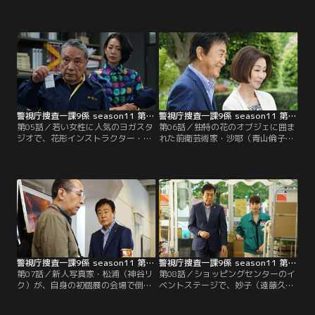
が見つかった。遺体の顔には、なぜ
の銃弾を撃ち込まれて殺された。高
か赤と青の絵の具がかけられてい
見沢の妻・美咲（篠田麻里子）は、
る。犯人によるメッセージなのか？
銃声を耳にしたため、駆けつけ、逃
由香利は、通信販売専門チャンネル
げていく男の後ろ姿を見たという。
に自ら出演して、看板商品「幸せを
動揺する美咲はまともに歩くことも
呼ぶリング」の売上に貢献してい
できず、抱きとめた矢沢（田口浩
た。死亡推定時刻は由香利が出演予
正）の胸にすがるように嗚咽をもら
定だった番組放送の直前だったこと
すと泣き崩れた。
が判明。
警視庁捜査一課9係 season11 第05話
警視庁捜査一課9係 season11 第06話
第05話／若い女性に人気のヨガスタ
第06話／独特の花のオブジェに囲ま
ジオで、花形インストラクター・マ
れた前衛芸術家・沙耶（青山倫子）
ヤ（白羽ゆり）の、奇妙な恰好をし
の遺体が発見された。手首には切
た遺体が見つかった。マヤが開発し
創、傍らには作業用カッターが落ち
た「Aのポーズ」だという。自信作
ている。自らの作品の中で自殺した
のポーズをとっての自殺かと思われ
のか？しかし、沙耶は睡眠薬を飲ん
たが、ベテラン鑑識課員・猪狩（伊
でいるうえ、工房の鍵は開いてお
東四朗）がヨガマットまでの足紋が
り、自殺とも断定できない。第一発
ないことを指摘、他殺の線も浮上す
見者のギャラリーオーナー兼マネー
る。
ジャーの香坂（渡邉紘平）による
と…。
警視庁捜査一課9係 season11 第07話
警視庁捜査一課9係 season11 第08話
第07話／新人写真家・松浦（神谷リ
第08話／ショッピングセンターのイ
ク）が、自身の初個展の会場で倒
ベントステージで、妙子（遠藤久美
れ、死亡した。青酸性の毒物による
子）と入れ違いに歌い始めた歌手・
中毒死だが、控室の飲み物と紙コッ
幸子（齋藤めぐみ）が、消音器付の