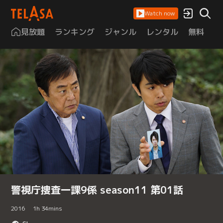
Watch now
見放題
ランキング
ジャンル
レンタル
無料
は
警視庁捜査一課9係 season11 第01話
2016
1
h
34
mins