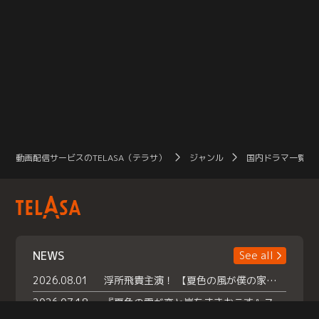
動画配信サービスのTELASA（テラサ）
ジャンル
国内ドラマ一覧（
NEWS
See all
2026.08.01
浮所飛貴主演！ 【夏色の風が僕の家にやってきた】 本日よりテラサで独占配信スタート！
2026.07.18
『夏色の雲が恋と嵐をまきおこす』スペシャルメイキング 【Part1】2026年７月18日（土）23時30分～配信スタート！話題のシーンの裏側を大公開！豪華キャスト大集合！ 『武宮家 真夏の家族会議』開催！