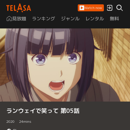
Watch now
見放題
ランキング
ジャンル
レンタル
無料
は
ランウェイで笑って 第05話
2020
24
mins