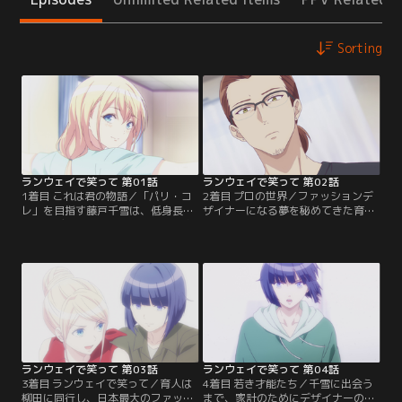
Sorting
ランウェイで笑って 第01話
ランウェイで笑って 第02話
1着目 これは君の物語／「パリ・コ
2着目 プロの世界／ファッションデ
レ」を目指す藤戸千雪は、低身長と
ザイナーになる夢を秘めてきた育
いうモデルにとって重大な欠点を抱
人。千雪の父で、ファッションブラ
えていた。周囲から「諦めろ」と言
ンド・ミルネージュ社長の研二から
われ続けても千雪は折れない。ある
働き先を紹介され、新進気鋭のデザ
日、千雪はクラスメイトの都村育人
イナー・柳田 一の職場を紹介され
の進路調査を回収することになる。
る。アトリエを訪ねた育人は、柳田
クラスメイトたちから「影が薄い」
の厳しい態度と過酷すぎるプロの現
と言われている育人の意外な「将来
場に驚くのだが……。【提供：バン
の夢」を知った千雪は……。【提
ダイチャンネル】
供：バンダイチャンネル】
ランウェイで笑って 第03話
ランウェイで笑って 第04話
3着目 ランウェイで笑って／育人は
4着目 若き才能たち／千雪に出会う
柳田に同行し、日本最大のファッシ
まで、家計のためにデザイナーの夢