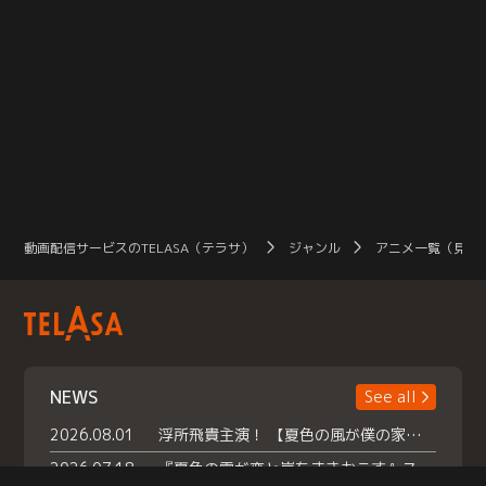
動画配信サービスのTELASA（テラサ）
ジャンル
アニメ一覧（見放
NEWS
See all
2026.08.01
浮所飛貴主演！ 【夏色の風が僕の家にやってきた】 本日よりテラサで独占配信スタート！
2026.07.18
『夏色の雲が恋と嵐をまきおこす』スペシャルメイキング 【Part1】2026年７月18日（土）23時30分～配信スタート！話題のシーンの裏側を大公開！豪華キャスト大集合！ 『武宮家 真夏の家族会議』開催！