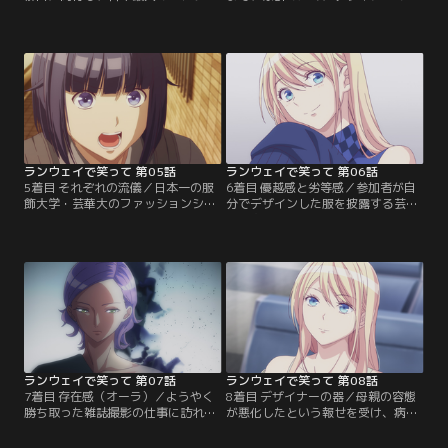
ョンの祭典「東京コレクション」に
をあきらめ続けてきた育人。いまだ
参加することになる。急遽来られな
に家族に、柳田の元で働いているこ
くなったモデルの代わりとしてやっ
とを言い出せず悩んでいた。一方、
てきたのは、千雪だった--。重なる
多忙を極める柳田のアトリエに、助
トラブルの結果、育人が千雪の衣装
っ人としてトップデザイナーの孫・
を縫うことになる。緊張で焦る育人
綾野 遠とデザイナー志望の大学生・
に、千雪は語りかける。二人の初め
長谷川 心がやってくる。遠の卓越し
ての「ショー」が、今始まる！【提
た技術を見せつけられた育人は…。
供：バンダイチャンネル】
【提供：バンダイチャンネル】
ランウェイで笑って 第05話
ランウェイで笑って 第06話
5着目 それぞれの流儀／日本一の服
6着目 優越感と劣等感／参加者が自
飾大学・芸華大のファッションショ
分でデザインした服を披露する芸華
ーの予選に挑戦することになった育
祭一次予選。育人が選んだモチーフ
人。予選をくぐり抜けた者だけがシ
は審査員の予想を大きく裏切るもの
ョーに参加する資格を得られる。育
だった。審査員たちの育人への評価
人は共に柳田の元で働く長谷川 心が
は…！？一方、夢に向かって突き進
複雑な事情を抱えていることを知
む育人に感化された千雪も、自分の
り、「一緒に予選に挑戦しないか」
力で道を切り開こうと片っ端からモ
と誘う。二人で参加した予選当日、
デルの仕事先へ自らを売り込んでい
発表された課題は育人にとって不利
た。【提供：バンダイチャンネル】
な課題で……！？【提供：バンダイ
チャンネル】
ランウェイで笑って 第07話
ランウェイで笑って 第08話
7着目 存在感（オーラ）／ようやく
8着目 デザイナーの器／母親の容態
勝ち取った雑誌撮影の仕事に訪れた
が悪化したという報せを受け、病院
千雪は、そこで出会った高身長のモ
に駆けつける育人。さらには滞納し
デルの存在感に圧倒されてしまう。
ていた治療費がのしかかり、育人は