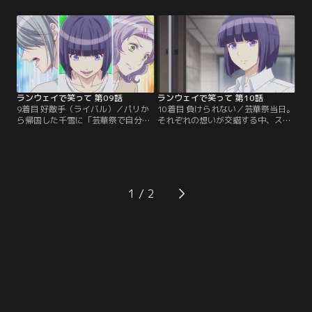
それは、本当はデザイナー志望であ
バイトを増やすため苦渋の思いで柳
り、嫌々ながらモデルの仕事をこな
田と遠に「仕事を辞めさせてほし
す心だった。打ちひしがれた千雪は
い」と伝える。そんな育人の元に、
帰り道、マネージャーに「モデルを
心のマネージャー・五十嵐がやって
辞めたい」と訴える心の姿を見てし
きてある提案を持ちかけるのだ
まい……。【提供：バンダイチャン
が……。【提供：バンダイチャンネ
ネル】
ル】
ランウェイで笑って 第09話
ランウェイで笑って 第10話
9着目 好敵手（ライバル）／パリか
10着目 負けられない／芸華祭当日。
ら帰国した千雪に「芸華祭で自分の
それぞれの想いが交錯する中、ステ
ショーに出てほしい」と誘う育人だ
ージの幕が上がる。今まで服作りを
ったが、柳田との関係を修復するた
「勝負事」としてとらえていなかっ
め、アトリエに連行されてしまう。
た育人にとって、未知の戦いが始ま
そこで、モデルの仕事に向かおうと
る。勝ちも負けも今、決まる--。そ
していた心に出くわす。心が本気で
うそうたる審査員が揃い、家族が見
デザイナーを目指していると知った
守る中、育人のショーがスタートし
1
千雪は、マネージャーの五十嵐と対
て……。【提供：バンダイチャンネ
峙するのだった。【提供：バンダイ
ル】
チャンネル】