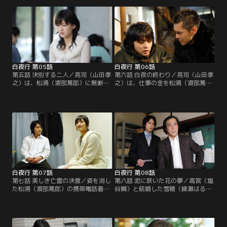
（綾瀬はるか）は、亮司（山田孝
ャッシュカードを作り大金を引き出
之）の元へ駆け込む。
していた。
白夜行 第05話
白夜行 第06話
第五話 決別する二人／亮司（山田孝
第六話 白夜の終わり／亮司（山田孝
之）は、松浦（渡部篤郎）に無断で
之）は、仕事の金を松浦（渡部篤
ゲーム関係の裏ビジネスを始める。
郎）が黙ってピンハネしていること
それに腹を立てた松浦は、雪穂（綾
を知る。同じころ雪穂は、松浦の存
瀬はるか）の前に姿を現し…。
在が自分たちの邪魔になると感じ、
ある決心を固めた。
白夜行 第07話
白夜行 第08話
第七話 美しき亡霊の決意／姿を消し
第八話 泥に咲いた花の夢／高宮（塩
た松浦（渡部篤郎）の携帯電話着信
谷瞬）と結婚した雪穂（綾瀬はる
履歴から、雪穂（綾瀬はるか）の名
か）は、友人と一緒に会員制ブティ
前を見つけた笹垣（武田鉄矢）は、
ックを始めた。だが、高宮から離婚
彼女に亮司（山田孝之）との関係を
話を切り出させるために、あえて嫌
追及する。
がらせを行う。