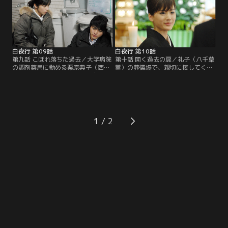
白夜行 第09話
白夜行 第10話
第九話 こぼれ落ちた過去／大学病院
第十話 開く過去の扉／礼子（八千草
の調剤薬局に勤める栗原典子（西田
薫）の葬儀場で、親切に接してくる
尚美）に近づいた亮司（山田孝
篠塚（柏原崇）に疑惑を抱いた雪穂
之）。小説を書くために必要だから
（綾瀬はるか）は、電話で亮司（山
と、青酸カリを持ち出すよう典子に
田孝之）にそのことを報告した。
頼む。
1