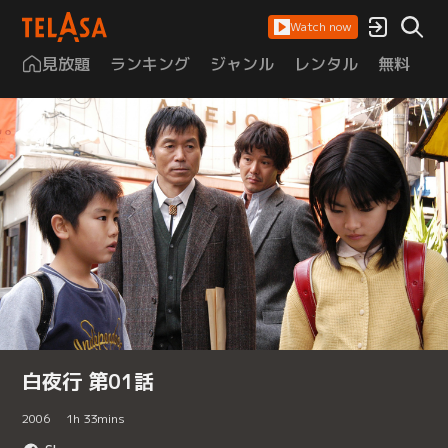
Watch now
見放題
ランキング
ジャンル
レンタル
無料
は
白夜行 第01話
2006
1
h
33
mins