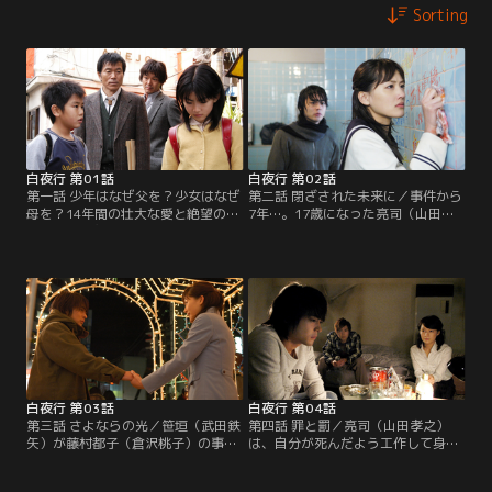
Sorting
白夜行 第01話
白夜行 第02話
第一話 少年はなぜ父を？少女はなぜ
第二話 閉ざされた未来に／事件から
母を？14年間の壮大な愛と絶望の物
7年…。17歳になった亮司（山田孝
語／質屋の主人・桐原洋介（平田
之）は同級生の菊池（田中圭）か
満）が殺された。妻の弥生子（麻生
ら、7年前の事件をほのめかす写真
祐未）に確かなアリバイはなかった
を突きつけられ、ゆすられてしま
が、11歳の息子・亮司（泉澤祐希）
う。
が母のアリバイを証言する。
白夜行 第03話
白夜行 第04話
第三話 さよならの光／笹垣（武田鉄
第四話 罪と罰／亮司（山田孝之）
矢）が藤村都子（倉沢桃子）の事件
は、自分が死んだよう工作して身を
を立件し、7年前の事件まで蒸し返
潜める。そして、銀行員・奈美江
そうとしていることを知った雪穂
（奥貫薫）たちと協力して、偽造キ