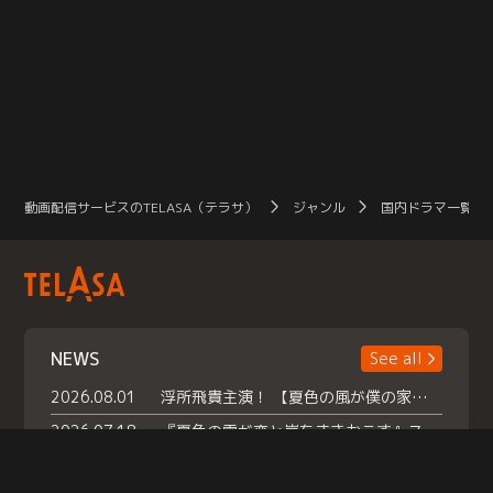
動画配信サービスのTELASA（テラサ）
ジャンル
国内ドラマ一覧（
NEWS
See all
2026.08.01
浮所飛貴主演！ 【夏色の風が僕の家にやってきた】 本日よりテラサで独占配信スタート！
2026.07.18
『夏色の雲が恋と嵐をまきおこす』スペシャルメイキング 【Part1】2026年７月18日（土）23時30分～配信スタート！話題のシーンの裏側を大公開！豪華キャスト大集合！ 『武宮家 真夏の家族会議』開催！
2026.07.15
救命医・遥（今田）の《心揺さぶる過去》や、 麻酔科医・権野（船越英一郎）の《謎多きプライベート》など… 《知られざるエピソード》を独占配信！