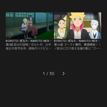
の熱視線に怯える（？）チョウチョ
れ、急に暴れ出した人々--はじめは
ウは、この気味の悪い相手を捕まえ
アカデミーの周辺だけで起こってい
てやろうと息巻く。そしてついに犯
た異変が、徐々に里中に広がり始め
人・隠蓑（かくれみの）マギレを捕
ていた--。そんなある晩ボルトは、
まえることに成功。だがマギレは、
謎の人物から不思議な瞳術（どうじ
実はチョウチョウのクラスの委員
ゅつ）を与えられる夢を見る。それ
長・筧（かけい）スミレのことが好
により、母・ヒナタの家系、日向
きでずっと彼女を見ていたのだっ
（ひゅうが）一族特有の能力であ
た…。【提供：バンダイチャンネ
る…。【提供：バンダイチャンネ
ル】
ル】
BORUTO-ボルト- NARUTO NEXT GENERATIONS 第009話
BORUTO-ボルト- NARUTO NEXT GENERATIONS 第010話
第9話 自分の証明／ボルトが、父や
第10話 ゴースト事件、捜査開始！！
祖父が見守る中、叔母のハナビと手
／自分にだけ見える謎の影に“ゴー
合わせすることになった。父に認め
スト”と名づけたボルトは、仲のよ
てもらうため果敢に戦うボルト。だ
いシカダイやミツキと協力して“ゴ
が、どんなにがんばっても白眼を発
ースト事件”を解決しようと張り切
動させることができず、覚醒した形
る。そんなボルトを陰ながら応援し
跡もないことがわかる。これまで見
ようと、シノが授業の一環として各
えていた歪んだチャクラのような影
自興味のある職場を見学するよう指
1
はすべて錯覚だったのではないかと
示。ボルトは、シカダイ、ミツキと
思い始めたボルトは、認めてもらう
ともに郵便配達員の仕事を間近で見
どころか、ウソをついたと…。【提
学しながら里中…。【提供：バンダ
供：バンダイチャンネル】
イチャンネル】