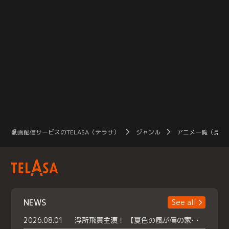
動画配信サービスのTELASA（テラサ）
ジャンル
アニメ一覧（見放
NEWS
See all
2026.08.01
浮所飛貴主演！ 【夏色の風が僕の家にやってきた】 本日よりテラサで独占配信スタート！