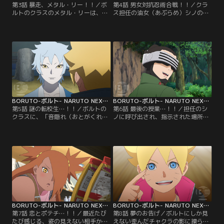
第3話 暴走、メタル・リー！！／ボ
第4話 男女対抗忍術合戦！！／クラ
ルトのクラスのメタル・リーは、と
ス担任の油女（あぶらめ）シノの提
ても努力家で優れた体術の使い手。
案で、男女のチームに分かれて屋上
だが緊張しやすい性格で、誰かに注
に設置されたフラッグを奪い合うこ
目されたりすると途端に実力を発揮
とになるボルトたち。早速、屋上に
できなくなる。そんなメタルにある
向かうボルトたち男子チームだが、
日クラスメイトの奈良（なら）シカ
途中に仕掛けられたトラップや、う
ダイが心無い一言を言ってしまう。
ちはサラダ、秋道（あきみち）チョ
悪気はなかったシカダイだが、翌
ウチョウを中心とした女子チームに
日、怒ったメタルがシカダイに戦い
行く手を阻まれ大苦戦する…。【提
を仕掛け…。【提供：バンダイチャ
供：バンダイチャンネル】
ンネル】
BORUTO-ボルト- NARUTO NEXT GENERATIONS 第005話
BORUTO-ボルト- NARUTO NEXT GENERATIONS 第006話
第5話 謎の転校生…！！／ボルトの
第6話 最後の授業…！！／担任のシ
クラスに、「音隠れ（おとがくれ）
ノに呼び出され、指示された場所ま
の里」から転入生がやってきた。ミ
でやってきたボルト、シカダイ、ミ
ツキという名のこの少年は、組み手
ツキ。いつもと様子の違うクラス担
の授業でイワベエを圧倒したり、難
任をいぶかしむボルトたちだが、そ
しい問題をあっさり解いたりとただ
んな三人に突然シノが襲い掛かる！
ならぬ才能を見せる。しかしミツキ
蟲（むし）を使った術を得意とする
は何を考えているのかわからないと
油女一族のシノは、「奇壊蟲（きか
ころがありボルトたちを困惑させて
いちゅう）」を放ち容赦ない攻撃を
ゆく。そんな中、校舎の修復工事を
仕掛けてくる…。【提供：バンダイ
していたひとりが急に…。【提供：
チャンネル】
バンダイチャンネル】
BORUTO-ボルト- NARUTO NEXT GENERATIONS 第007話
BORUTO-ボルト- NARUTO NEXT GENERATIONS 第008話
第7話 恋とポテチ…！！／最近たび
第8話 夢のお告げ／ボルトにしか見
たび感じる、姿の見えない相手から
えない歪んだチャクラの影に操ら