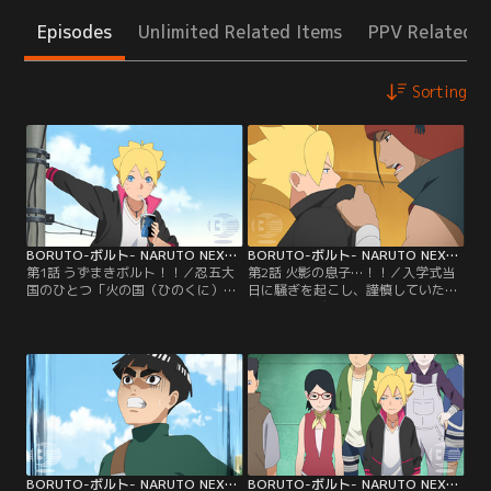
Episodes
Unlimited Related Items
PPV Related I
Sorting
BORUTO-ボルト- NARUTO NEXT GENERATIONS 第001話
BORUTO-ボルト- NARUTO NEXT GENERATIONS 第002話
第1話 うずまきボルト！！／忍五大
第2話 火影の息子…！！／入学式当
国のひとつ「火の国（ひのくに）」
日に騒ぎを起こし、謹慎していたボ
にある「木ノ葉隠れ（このはがく
ルトがアカデミーに初登校した。だ
れ）の里」--この里に住むうずまき
が、里の英雄と名高い七代目火影の
ボルトは、里長である七代目火影
息子でありながら、いきなり謹慎処
（ほかげ）・うずまきナルトを父に
分を受けたボルトにクラスメイトの
持つ少年だ。ある日ボルトは、不良
目は冷たい。そんな中ボルトはクラ
たちに絡まれていた少年・雷門デン
スメイトのひとり、結乃（ゆいの）
キを助ける。力も気も弱いデンキ
イワベエにケンカを売られる。イワ
は、不良たちばかりか自分の父親に
ベエは優れた戦闘センスを持ちなが
反発することもできないでいた…。
ら、素行の悪さが原因で…。【提
【提供：バンダイチャンネル】
供：バンダイチャンネル】
BORUTO-ボルト- NARUTO NEXT GENERATIONS 第003話
BORUTO-ボルト- NARUTO NEXT GENERATIONS 第004話