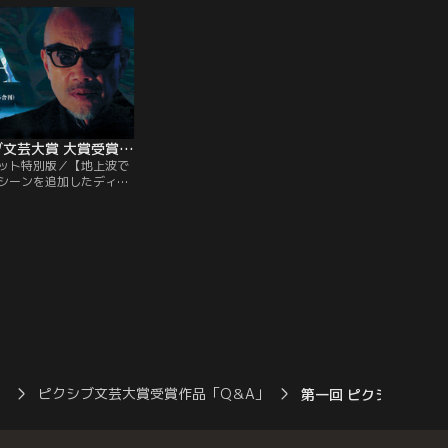
第一回 ピクシブ文芸大賞 大賞受賞作品「Q＆A」 ディレクターズカット特別版
ット特別版／【地上波で
シーンを追加したディレ
別版】心臓を一突き。大
地獄の業火に焼かれるよ
はずの被害者は、とても
でいた。主人公、K警部
されたノートを朗読し始
は何によって構成されて
は問いを繰り返す。自分
。
）
ピクシブ文芸大賞受賞作品「Q＆A」
第一回 ピクシブ文芸大