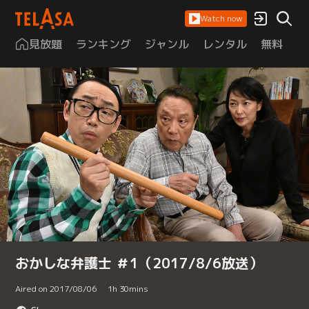
Watch now
見放題
ランキング
ジャンル
レンタル
無料
は
おかしな弁護士 ＃1（2017/8/6放送）
Aired on 2017/08/06
1
h
30
mins