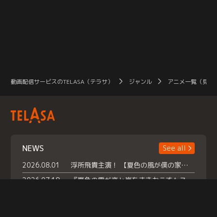
動画配信サービスのTELASA（テラサ）
ジャンル
アニメ一覧（見放
NEWS
See all
2026.08.01
浮所飛貴主演！ 【夏色の風が僕の家にやってきた】 本日よりテラサで独占配信スタート！
2026.07.18
『夏色の雲が恋と嵐をまきおこす』スペシャルメイキング 【Part1】2026年７月18日（土）23時30分～配信スタート！話題のシーンの裏側を大公開！豪華キャスト大集合！ 『武宮家 真夏の家族会議』開催！
2026.07.15
救命医・遥（今田）の《心揺さぶる過去》や、 麻酔科医・権野（船越英一郎）の《謎多きプライベート》など… 《知られざるエピソード》を独占配信！