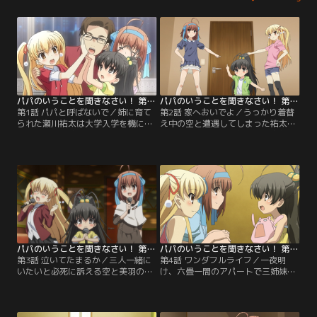
パパのいうことを聞きなさい！ 第01話
パパのいうことを聞きなさい！ 第02話
第1話 パパと呼ばないで／姉に育て
第2話 家へおいでよ／うっかり着替
られた瀬川祐太は大学入学を機に、
え中の空と遭遇してしまった祐太
一人暮らしを始めていた。彼は路上
は、さっそく流れる気まずい空気に
観察研究会、略して「ロ研」の新歓
頭を悩ませる。それでも、ひなとテ
に参加し、二年生の織田莱香らと知
レビゲームをしたり、美羽の用意し
り合う。少し変なところはあるもの
てくれた昼食を一緒に食べたりする
の、文武両道、眉目秀麗な莱香に惹
うちに、空と打ち解けるようになっ
かれた祐太はロ研に入部しようと決
ていく。やがて夕方になり、姉夫婦
心する。そんな時、姉の祐理から遊
が帰宅。そんな中、姉の祐理からさ
びにくるように連絡が入るのだ
らなるお願いが飛び出して…。【提
が…。【提供：バンダイチャンネ
供：バンダイチャンネル】
ル】
パパのいうことを聞きなさい！ 第03話
パパのいうことを聞きなさい！ 第04話
第3話 泣いてたまるか／三人一緒に
第4話 ワンダフルライフ／一夜明
いたいと必死に訴える空と美羽の姿
け、六畳一間のアパートで三姉妹と
に胸を打たれた祐太は、三姉妹を引
の共同生活が本格的に始まった。早
き取ると宣言。親族の了解を得ない
速ルールが作られ、たじたじの祐太
まま半ば強引に彼女たちを連れ出
だが、「行ってらっしゃい」と見送
し、連れて帰ろうとする。道中、昼
ってくれる存在ができたことにじん