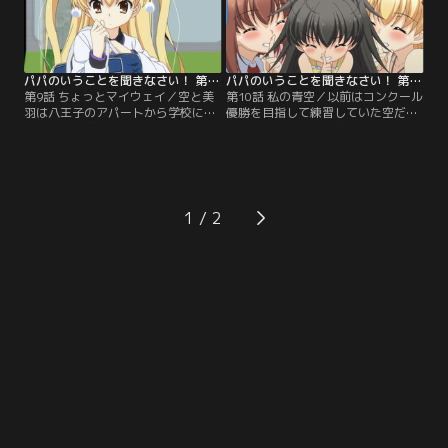
てきた。一度は断る祐太だが興味
に。さっそく紹介の電話をくれた仁
深々の莱香に圧されるようにして仁
村に祐太が会いに行こうとすると、
村たちを夕食へ招くことになってし
空は自分も同行すると言い出す…。
まい…。【提供：バンダイチャンネ
【提供：バンダイチャンネル】
ル】
パパのいうことを聞きなさい！ 第09話
パパのいうことを聞きなさい！ 第10話
第9話 ちょっとマイウェイ／空と美
第10話 私の青空／以前はコンクール
羽は八王子のアパートから学校に通
優勝を目指して練習していた空だ
い始めた。学校まで一時間半ほどか
が、ひなの保育園のお迎えのために
かる上、ラッシュ時の登校とあって
部活に出られず、練習についていけ
一苦労。だが、どことなく美羽に元
なくなっていた。さらに練習の疲れ
気がないのはそれだけが原因ではな
が溜って学校の成績が落ちたり、祐
かった。満員電車で踏まれた拍子に
太のお弁当のおかずを満足に作れな
ローファーのつま先に穴が空いてし
かったりと、部活、勉強、家事が中
1
まったのだ。それを見たクラスの女
途半端になっていた。このままでい
子たちの噂する声が聞こえてき
いのかと、空は思い悩み…。【提
て…。【提供：バンダイチャンネ
供：バンダイチャンネル】
ル】