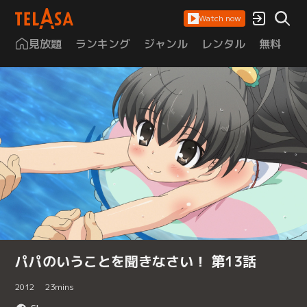
Watch now
見放題
ランキング
ジャンル
レンタル
無料
は
パパのいうことを聞きなさい！ 第13話
2012
23
mins