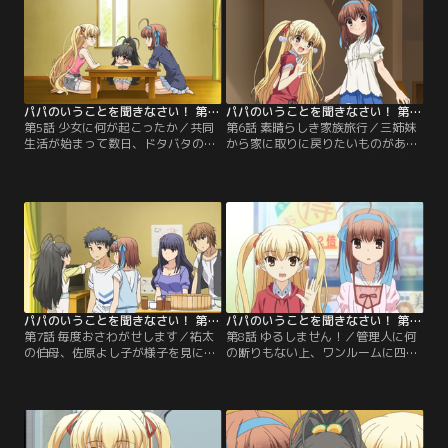
食をとろうと入ったカラオケ店で仁
わりと喜びをかみしめるのだった。
村と遭遇。なぜ子供を連れているの
一方、留守番をする空と美羽とひな
か問いつめられているところに父方
は、部屋が可愛くない、ときめきが
の伯母から電話がかかってきて…。
足りないとリフォームに取りかか
【提供：バンダイチャンネル】
り…。【提供：バンダイチャンネ
ル】
パパのいうことを聞きなさい！ 第05話
パパのいうことを聞きなさい！ 第06話
第5話 少女に何が起こったか／共同
第6話 素晴らしき家族旅行／三姉妹
生活が始まって数日、ドタバタの
から家に取りに戻りたいものがある
日々が続いていた。そんなある日、
といわれ、一緒に池袋の小鳥遊家へ
充電したまま行ってしまった祐太の
行くことになった祐太。ところが美
携帯電話に連絡が入る。美羽が電話
羽が同級生の男子たちに誘われ、空
に出ると相手はロ研の会長である佐
も合唱部の部長に声をかけられたた
古俊太郎で、日払いのいいバイトを
めに、祐太はひなと二人で小鳥遊家
紹介するというものだった。早く知
へ向かう。美羽と空も遅れて到着
らせようと空が祐太のバイト先であ
し、三姉妹が揃ったところで祐太は
るファミレスへ届けることになるの
荷物をまとめる手伝いを申し出る
だが…。【提供：バンダイチャンネ
が…。【提供：バンダイチャンネ
ル】
ル】
パパのいうことを聞きなさい！ 第07話
パパのいうことを聞きなさい！ 第08話
第7話 毎度おさわがせします／祐太
第8話 ゆるしません！／管理人に何
の伯母、佐原よし子が様子を見にや
の断りもない上、ワンルームに四人
ってきた。みんなで部屋中を掃除を
暮らしは非常識かつ契約違反だとし
したかいもあり、もうしばらくはこ
て、アパートからの立ち退きを申し
のままでいてもいいと告げられ一安
渡された祐太。途方に暮れる祐太だ
心する祐太。すると今度はロ研の会
ったが、莱香からの助言もあり、仁
長、佐古が三姉妹に会わせろと迫っ
村や佐古にも物件探しを頼ること