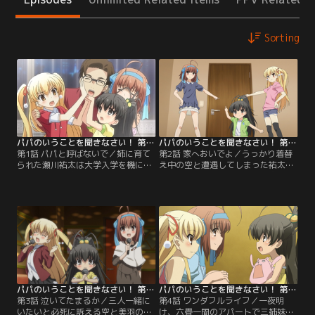
Sorting
パパのいうことを聞きなさい！ 第01話
パパのいうことを聞きなさい！ 第02話
第1話 パパと呼ばないで／姉に育て
第2話 家へおいでよ／うっかり着替
られた瀬川祐太は大学入学を機に、
え中の空と遭遇してしまった祐太
一人暮らしを始めていた。彼は路上
は、さっそく流れる気まずい空気に
観察研究会、略して「ロ研」の新歓
頭を悩ませる。それでも、ひなとテ
に参加し、二年生の織田莱香らと知
レビゲームをしたり、美羽の用意し
り合う。少し変なところはあるもの
てくれた昼食を一緒に食べたりする
の、文武両道、眉目秀麗な莱香に惹
うちに、空と打ち解けるようになっ
かれた祐太はロ研に入部しようと決
ていく。やがて夕方になり、姉夫婦
心する。そんな時、姉の祐理から遊
が帰宅。そんな中、姉の祐理からさ
びにくるように連絡が入るのだ
らなるお願いが飛び出して…。【提
が…。【提供：バンダイチャンネ
供：バンダイチャンネル】
ル】
パパのいうことを聞きなさい！ 第03話
パパのいうことを聞きなさい！ 第04話
第3話 泣いてたまるか／三人一緒に
第4話 ワンダフルライフ／一夜明
いたいと必死に訴える空と美羽の姿
け、六畳一間のアパートで三姉妹と