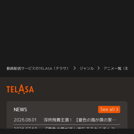
動画配信サービスのTELASA（テラサ）
ジャンル
アニメ一覧（見放
NEWS
See all
2026.08.01
浮所飛貴主演！ 【夏色の風が僕の家にやってきた】 本日よりテラサで独占配信スタート！
2026.07.18
『夏色の雲が恋と嵐をまきおこす』スペシャルメイキング 【Part1】2026年７月18日（土）23時30分～配信スタート！話題のシーンの裏側を大公開！豪華キャスト大集合！ 『武宮家 真夏の家族会議』開催！