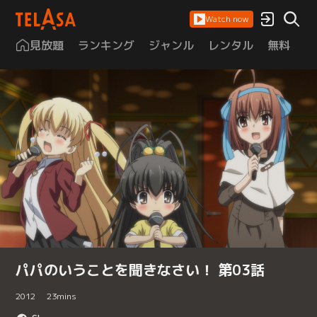
Watch now
見放題
ランキング
ジャンル
レンタル
無料
は
パパのいうことを聞きなさい！ 第03話
2012
23
mins