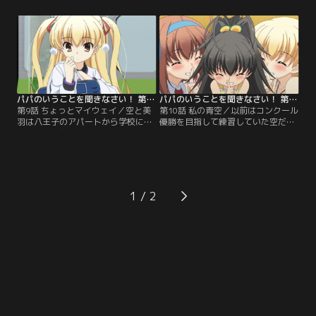
のままでいてもいいと告げられ一安
渡された祐太。途方に暮れる祐太だ
心する祐太。すると今度はロ研の会
ったが、莱香からの助言もあり、仁
長、佐古が三姉妹に会わせろと迫っ
村や佐古にも物件探しを頼ること
てきた。一度は断る祐太だが興味
に。さっそく紹介の電話をくれた仁
深々の莱香に圧されるようにして仁
村に祐太が会いに行こうとすると、
村たちを夕食へ招くことになってし
空は自分も同行すると言い出す…。
まい…。【提供：バンダイチャンネ
【提供：バンダイチャンネル】
ル】
パパのいうことを聞きなさい！ 第09話
パパのいうことを聞きなさい！ 第10話
第9話 ちょっとマイウェイ／空と美
第10話 私の青空／以前はコンクール
羽は八王子のアパートから学校に通
優勝を目指して練習していた空だ
い始めた。学校まで一時間半ほどか
が、ひなの保育園のお迎えのために
かる上、ラッシュ時の登校とあって
部活に出られず、練習についていけ
一苦労。だが、どことなく美羽に元
なくなっていた。さらに練習の疲れ
気がないのはそれだけが原因ではな
が溜って学校の成績が落ちたり、祐
かった。満員電車で踏まれた拍子に
太のお弁当のおかずを満足に作れな
ローファーのつま先に穴が空いてし
かったりと、部活、勉強、家事が中
1
まったのだ。それを見たクラスの女
途半端になっていた。このままでい
子たちの噂する声が聞こえてき
いのかと、空は思い悩み…。【提
て…。【提供：バンダイチャンネ
供：バンダイチャンネル】
ル】