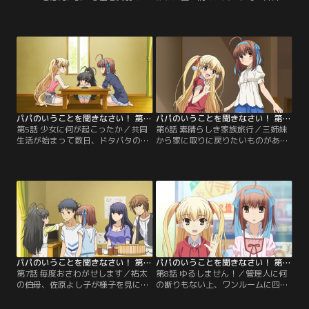
に胸を打たれた祐太は、三姉妹を引
の共同生活が本格的に始まった。早
き取ると宣言。親族の了解を得ない
速ルールが作られ、たじたじの祐太
まま半ば強引に彼女たちを連れ出
だが、「行ってらっしゃい」と見送
し、連れて帰ろうとする。道中、昼
ってくれる存在ができたことにじん
食をとろうと入ったカラオケ店で仁
わりと喜びをかみしめるのだった。
村と遭遇。なぜ子供を連れているの
一方、留守番をする空と美羽とひな
か問いつめられているところに父方
は、部屋が可愛くない、ときめきが
の伯母から電話がかかってきて…。
足りないとリフォームに取りかか
【提供：バンダイチャンネル】
り…。【提供：バンダイチャンネ
ル】
パパのいうことを聞きなさい！ 第05話
パパのいうことを聞きなさい！ 第06話
第5話 少女に何が起こったか／共同
第6話 素晴らしき家族旅行／三姉妹
生活が始まって数日、ドタバタの
から家に取りに戻りたいものがある
日々が続いていた。そんなある日、
といわれ、一緒に池袋の小鳥遊家へ
充電したまま行ってしまった祐太の
行くことになった祐太。ところが美
携帯電話に連絡が入る。美羽が電話
羽が同級生の男子たちに誘われ、空
に出ると相手はロ研の会長である佐
も合唱部の部長に声をかけられたた
古俊太郎で、日払いのいいバイトを
めに、祐太はひなと二人で小鳥遊家
紹介するというものだった。早く知
へ向かう。美羽と空も遅れて到着
らせようと空が祐太のバイト先であ
し、三姉妹が揃ったところで祐太は
るファミレスへ届けることになるの
荷物をまとめる手伝いを申し出る
だが…。【提供：バンダイチャンネ
が…。【提供：バンダイチャンネ
ル】
ル】
パパのいうことを聞きなさい！ 第07話
パパのいうことを聞きなさい！ 第08話
第7話 毎度おさわがせします／祐太
第8話 ゆるしません！／管理人に何
の伯母、佐原よし子が様子を見にや
の断りもない上、ワンルームに四人
ってきた。みんなで部屋中を掃除を
暮らしは非常識かつ契約違反だとし
したかいもあり、もうしばらくはこ
て、アパートからの立ち退きを申し