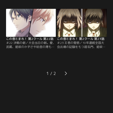
の変化とその理由に衝撃を受ける。
『自分の音の意味と役割』が見つか
さらに愛たちの足を引っ張っている
らず、焦りをつのらせ無茶をして練
と焦るサネを見て、天才ではない自
習にのめり込む。それに気付いて止
分の姿を重ねてしまいどうするべき
めようとする武蔵と、お互いを思う
か迷う晶。しかし、サネと愛たち
が故にぶつかる愛。しかしそのおか
は…。滝浪は合奏が上手くいかない
げで愛は、祖父のある言葉を思い出
皆のため、晶とさとわに手本を見せ
し--。一方、『鳳月会』では堂島
て欲しいと提案する。【提供：バン
が、不穏な動きを見せていた。【提
ダイチャンネル】
供：バンダイチャンネル】
この音とまれ！ 第2クール 第22話
この音とまれ！ 第2クール 第23話
＃22 決戦の朝／大会当日の朝。愛、
＃23 王者の覚悟／10年連続全国大
武蔵、姫坂のかずさや珀音の澪も、
会出場の記録をもつ超名門、姫坂女
それぞれ家族や仲間と過ごし、譲れ
学院箏曲部。負けるはずがない、勝
ない想いを抱いて会場へと向かう。
って当たり前、なのになぜ邦楽祭で
待ち合わせ場所に集った時瀬箏曲部
は負けたのか…かずさたち部員は話
の皆に、さとわはある物を渡す。受
し合いの末、全国予選のメンバーを
け取った愛は思わず胸が一杯に。会
オーディションで決めることに。
場に到着し、顔を合わせるライバル
「私たちは全員で一つ！」--その言
1
たち。誰しも本気だが、この中で全
葉の真の意味、背負った想いを曲に
国へ行けるのはたった一校のみ…。
乗せ、神奈川不動の絶対王者、姫坂
【提供：バンダイチャンネル】
の演奏！！同時に…。【提供：バン
ダイチャンネル】