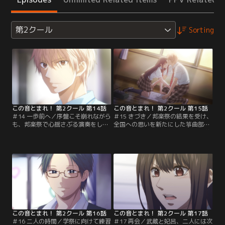
第2クール
Sorting
この音とまれ！ 第2クール 第14話
この音とまれ！ 第2クール 第15話
＃14 一歩前へ／序盤こそ崩れながら
＃15 きづき／邦楽祭の結果を受け、
も、邦楽祭で心揺さぶる演奏をした
全国への思いを新たにした箏曲部。
時瀬高校箏曲部。愛は救護室からの
滝浪は皆に場数を踏ませるべく、学
帰り、姫坂女学院のかずさに呼びと
祭で演奏をするように言う。そのた
められる。さとわに憧れ、追い続け
めにも夏休みの課題をきちんとや
てきたかずさは、今のさとわの音に
れ、と釘を刺された愛たちは勉強会
ついて思いの丈をぶつけてくる。さ
をすることに。愛と3バカの成績に
とわも密かにそれを聞いてしまう
不安を感じる武蔵。だが、本人たち
が、愛は--。さらに全ての学校の演
は『秘密兵器』があるとなぜか余裕
奏が終わり各校の部員たちが揃う
で…。【提供：バンダイチャンネ
中…。【提供：バンダイチャンネ
ル】
ル】
この音とまれ！ 第2クール 第16話
この音とまれ！ 第2クール 第17話
＃16 二人の時間／学祭に向けて練習
＃17 再会／武蔵と妃呂、二人には次