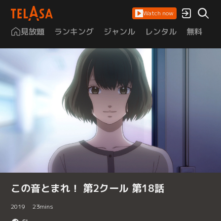
Watch now
見放題
ランキング
ジャンル
レンタル
無料
は
この音とまれ！ 第2クール 第18話
2019
23
mins