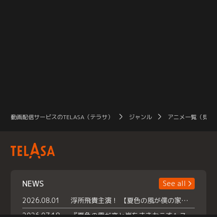
動画配信サービスのTELASA（テラサ）
ジャンル
アニメ一覧（見放
NEWS
See all
2026.08.01
浮所飛貴主演！ 【夏色の風が僕の家にやってきた】 本日よりテラサで独占配信スタート！
2026.07.18
『夏色の雲が恋と嵐をまきおこす』スペシャルメイキング 【Part1】2026年７月18日（土）23時30分～配信スタート！話題のシーンの裏側を大公開！豪華キャスト大集合！ 『武宮家 真夏の家族会議』開催！