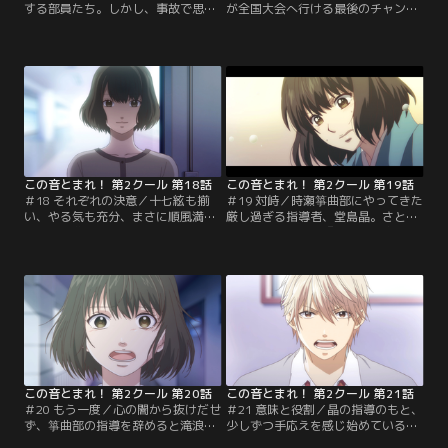
する部員たち。しかし、事故で思い
が全国大会へ行ける最後のチャンス-
がけずキスをしてしまった愛とさと
-。予選の重さを痛感し、練習に気合
わはお互い気まずくギクシャク。武
いが入る愛たち。そんな皆を集め、
蔵への気持ちを意識した妃呂も集中
滝浪が予選で弾く候補として挙げた
できない。迎えた学祭当日、時瀬箏
のは驚くべき曲だった。澪たち珀音
曲部の元部長、真白が武蔵に会いに
高校を越えるためだというが、受け
やってくる。親しげな二人の様子を
入れられず一人で思い悩むさとわ。
見てショックを受ける妃呂。一方、
そこへ愛がやって来て…。予選に向
愛たち一年生のメンバーは…。【提
けて一丸となって動き出した時瀬箏
供：バンダイチャンネル】
曲部だが…。【提供：バンダイチャ
ンネル】
この音とまれ！ 第2クール 第18話
この音とまれ！ 第2クール 第19話
＃18 それぞれの決意／十七絃も揃
＃19 対峙／時瀬箏曲部にやってきた
い、やる気も充分、まさに順風満帆
厳し過ぎる指導者、堂島晶。さとわ
の時瀬箏曲部。ところが、さとわの
と対峙した晶は、『椿会』の家に生
実家である『鳳月会』から外部指導
まれた自分の過去を省みる。優しい
者がやって来て、さとわも部員たち
両親とお箏の天才である兄、大好き
も騒然となる。たった一音にもダメ
な家族に囲まれて育った晶。自分と
出しをする、そのあまりに厳しい指
兄の違いに気付きつつも、ずっと努
導に、妃呂やコータは反発。部をめ
力を重ねてきた。しかし運命は予期
ちゃくちゃにする気ではないかと疑
せぬ方向へ進んでいく…晶とさと
い、不満をつのらせる。しかし愛
わ、交錯する二人の過去--。一方、
は、なぜか…。【提供：バンダイチ
さとわと部員たちは…。【提供：バ
ャンネル】
ンダイチャンネル】
この音とまれ！ 第2クール 第20話
この音とまれ！ 第2クール 第21話
＃20 もう一度／心の闇から抜けだせ
＃21 意味と役割／晶の指導のもと、
ず、箏曲部の指導を辞めると滝浪に
少しずつ手応えを感じ始めている部
告げた晶。そんな晶だが、部員たち
員たち。だが愛は滝浪に言われた