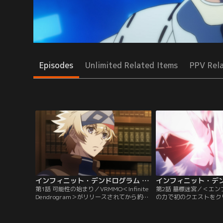
Episodes
Unlimited Related Items
PPV Rel
インフィニット・デンドログラム 第01話
第1話 可能性の始まり／VRMMO＜Infinite
第2話 墓標迷宮／＜エ
Dendrogram＞がリリースされてから約1
の力で初のクエストをク
年半。大学受験を終えた椋鳥玲二は念願の
なる目標はランカーにな
＜Infinite Dendrogram＞をプレイする。
れプレイヤーが減少する
レイ・スターリングとなり、兄シュウに会
ら、ランカーになること