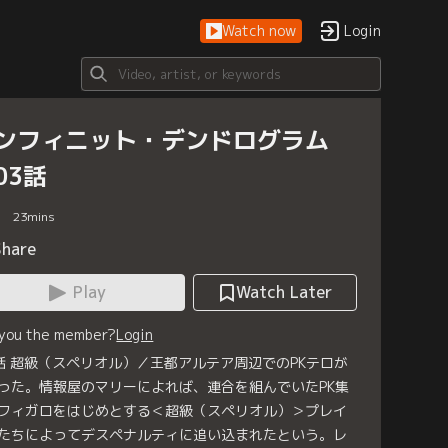
Watch now
Login
ンフィニット・デンドログラム
03話
23
mins
Share
Play
Watch Later
 you the member?
Login
話 超級（スペリオル）／王都アルテア周辺でのPKテロが
った。情報屋のマリーによれば、連合を組んでいたPK集
フィガロをはじめとする＜超級（スペリオル）＞プレイ
たちによってデスペナルティに追い込まれたという。レ