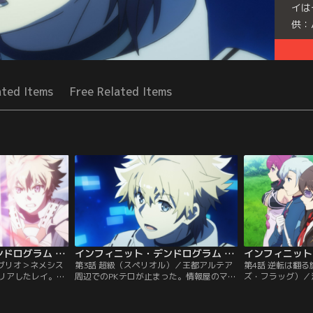
イは
供：
Seri
ated Items
Free Related Items
インフィニット・デンドログラム 第02話
インフィニット・デンドログラム 第03話
ンブリオ＞ネメシス
第3話 超級（スペリオル）／王都アルテア
第4話 逆転は翻
リアしたレイ。次
周辺でのPKテロが止まった。情報屋のマリ
ズ・フラッグ）／
ること。戦争に敗
ーによれば、連合を組んでいたPK集団がフ
す道中、レイたち
アルター王国でな
ィガロをはじめとする＜超級（スペリオ
リンの群れに遭遇
も不可能ではな
ル）＞プレイヤーたちによってデスペナル
きないレイはゴブ