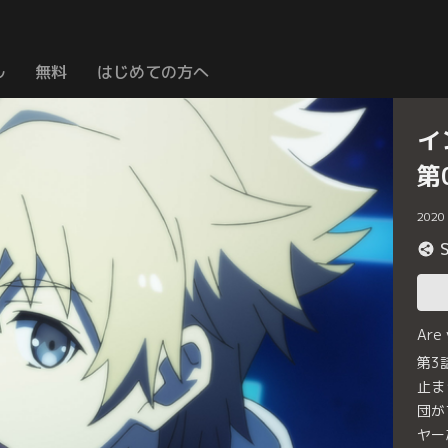
ル
無料
はじめての方へ
イ
第
2020
Are
第3
止ま
団が
ヤー