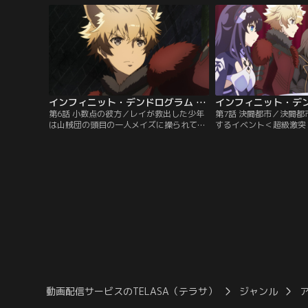
うためアルター王国にやってくると、突然
い。早速レベル上げに励
クエストに巻き込まれて……！？【提供：
クとその＜エンブリオ＞
バンダイチャンネル】
う。【提供：バンダイチ
インフィニット・デンドログラム 第06話
第6話 小数点の彼方／レイが救出した少年
第7話 決闘都市／決闘
は山賊団の頭目の一人メイズに操られてい
するイベント＜超級激突
た。油断したところをナイフで刺されたレ
する。極みに到達した＜
イ。塗布された秘薬によって複数の状態異
ル）＞たちが集まり、激
常を受けるが、膨れあがる怒りと殺意がレ
るとあって街中はお祭り
イを突き動かした。メイズを圧倒するほど
フィガロの一戦に期待を
の威圧感を見せるが……。【提供：バンダ
では様々な＜マスター＞
イチャンネル】
していた。【提供：バン
動画配信サービスのTELASA（テラサ）
ジャンル