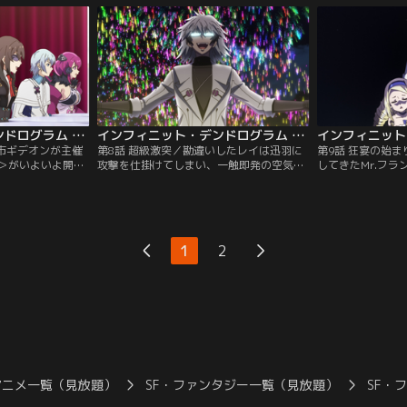
んでいると、ルー
ティに追い込まれたという。レイはその圧
＜UBM＞の出現
バビロンに出会
倒的な戦いぶりに唖然とするばかりで…。
う。圧倒的なパワ
ャンネル】
【提供：バンダイチャンネル】
に、勝機はあるの
チャンネル】
インフィニット・デンドログラム 第07話
インフィニット・デンドログラム 第08話
都市ギデオンが主催
第8話 超級激突／勘違いしたレイは迅羽に
第9話 狂宴の始
＞がいよいよ開幕
攻撃を仕掛けてしまい、一触即発の空気
してきたMr.フ
超級（スペリオ
に。シュウの介入でその場は収まるが、＜
リザベートを人質
闘が繰り広げられ
超級（スペリオル）＞が持つオーラを目の
ー＞たちに「ゲー
騒ぎ。レイもまた
当たりにし、肝を冷やすばかり。ついに始
える前にこのゲー
寄せるが、水面下
まるフィガロと迅羽の一戦に、レイは何を
ない。行動を制限
たちの思惑が交錯
見るのか。【提供：バンダイチャンネル】
い中、カギを握る
1
2
ダイチャンネル】
供：バンダイチャ
アニメ一覧（見放題）
SF・ファンタジー一覧（見放題）
SF・