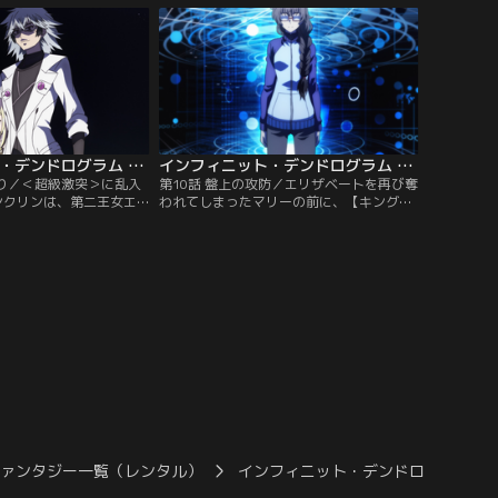
によって窮地に陥ってしま
と、路地裏で襲われている女性と彼女を救
ーと状態異常攻撃を前
おうとする少年に遭遇する。【提供：バン
か！？【提供：バンダイ
ダイチャンネル】
インフィニット・デンドログラム 第09話
インフィニット・デンドログラム 第10話
まり／＜超級激突＞に乱入
第10話 盤上の攻防／エリザベートを再び奪
ランクリンは、第二王女エ
われてしまったマリーの前に、【キング・
に取り、王国の＜マスタ
オブ・オルケストラ】ベルドルベルが立ち
ム」を挑む。犠牲者が増
はだかる。音楽に身を捧げてきたベルドル
ムを攻略しなければなら
ベルのスキルは、まるで楽団を指揮するか
された＜マスター＞が多
のように流麗で豊潤。追い詰められるマリ
のはレイだった。【提
ーに逆転の一手はあるのか……！？【提
ンネル】
供：バンダイチャンネル】
ファンタジー一覧（レンタル）
インフィニット・デンドログラム