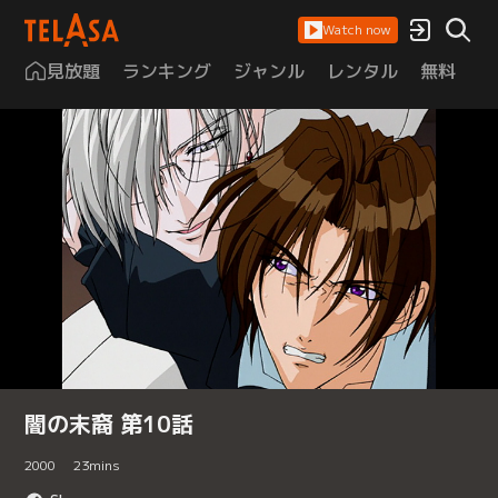
Watch now
見放題
ランキング
ジャンル
レンタル
無料
は
闇の末裔 第10話
2000
23
mins