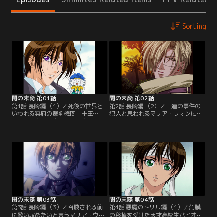
Sorting
闇の末裔 第01話
闇の末裔 第02話
第1話 長崎編 （1）／死後の世界と
第2話 長崎編 （2）／一連の事件の
いわれる冥府の裁判機関「十王
犯人と思われるマリア・ウォンに出
庁」。閻魔庁召喚課は十王庁の運営
会った都筑と相棒の密。しかし彼女
をバックアップする為に設けられ
は既に2ヶ月前に自殺していた。鬼
た、閻魔大王直属の特殊機構であ
籍に名前の載っている彼女がなぜ生
る。魂の裁判を潤滑に行う為、様々
きているのか。これ以上被害者を増
なトラブルを解決し、死者の魂の召
やさない為にも、都筑と密は事態の
喚を仕事とする彼らは「死神」と呼
収拾に動き出す。そして都筑はふと
ばれている。九州地区担当、都筑麻
したことから銀髪の美しい東京の医
斗は甘いものに目のない勤続70年の
師・邑輝一貴に出会う。【提供：バ
平社員の「死神」。【提供：バンダ
ンダイチャンネル】
イチャンネル】
闇の末裔 第03話
闇の末裔 第04話
第3話 長崎編 （3）／召喚される前
第4話 悪魔のトリル編 （1）／角膜
に歌い収めたいと言うマリア・ウォ
の移植を受けた天才高校生バイオリ