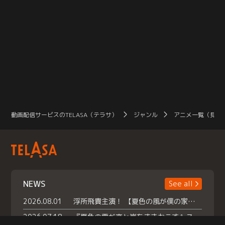
動画配信サービスのTELASA（テラサ）
ジャンル
アニメ一覧（見放
NEWS
See all
2026.08.01
浮所飛貴主演！ 【夏色の風が僕の家にやってきた】 本日よりテラサで独占配信スタート！
2026.07.18
『夏色の雲が恋と嵐をまきおこす』スペシャルメイキング 【Part1】2026年７月18日（土）23時30分～配信スタート！話題のシーンの裏側を大公開！豪華キャスト大集合！ 『武宮家 真夏の家族会議』開催！