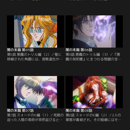
ンの気持ちを汲み、彼女の最後のス
ニスト・水無瀬聖。無事手術も成功
テージを見守る都筑と密。全てが解
し、学校生活にも復帰。定期演奏会
決するかと思われた時、密の行方が
でのソロコンサートも決まり、順調
わからなくなってしまう。マリアの
に回復への道を歩んでゆくはずだっ
母を問い詰め、真相を知った都筑は
た。しかし、学校の火事で自分のバ
この事件の本当の黒幕・邑輝の行方
イオリンを焼失。失ったバイオリン
を追う。その頃、捕らえられた密は
の代わりにと角膜提供者・音無達也
都筑をおびき寄せる為のエサとし
の娘、上総から父のバイオリンを譲
て、邑輝によって廃屋の…。【提
り受けた聖はまるで…。【提供：バ
供：バンダイチャンネル】
ンダイチャンネル】
闇の末裔 第05話
闇の末裔 第06話
第5話 悪魔のトリル編 （2）／聖に
第6話 悪魔のトリル編 （3）／『悪
移植された角膜には、音無達也が悪
魔の契約書』にまつわる問題の全て
魔と交わした『悪魔の契約書』が刻
を解決した今、天草観光めぐりを楽
み込まれていた。そして聖が上総か
しむ聖と密。しかし全てが解決した
ら譲り受けたバイオリン、それこそ
にしては都筑の様子がどこかおかし
が都筑たちが回収を命じられた悪魔
い。食べることにあれほどの執着を
のバイオリンだったのだ。その行方
見せるあの都筑が、なんと食事の誘
を追っていた都筑たちは音無達也に
いを断ったのだ。いつもからは全く
行き当たり、悪魔の契約書の事を知
想像できない、都筑の行動に疑問を
る。都筑から事件が解決するまで十
感じる密。その頃2人と別行動をと
王庁で身柄を保護すると…。【提
っていた都筑が…。【提供：バンダ
供：バンダイチャンネル】
イチャンネル】
闇の末裔 第07話
闇の末裔 第08話
第7話 スォードのK編 （1）／死期の
第8話 スォードのK編 （2）／2人の
迫った人間の寿命が突然延びるとい
乗客が毒殺され、その現場にはそれ
う奇妙な現象の調査の為、華京院グ
ぞれ意味ありげなタロットカードが
ループの所有する豪華客船「クイー
置かれていた。しかもそんな状態の