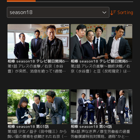
season18
Sorting
相棒 season18 テレビ朝日開局60周年記念スペシャル 第01話
相棒 season18 テレビ朝日開局60周年記念スペシャル 第02話
第1話 アレスの進撃／右京（水谷
第2話 アレスの進撃～最終決戦／右
豊）が突然、消息を絶って1週間。
京（水谷豊）と亘（反町隆史）は、
亘（反町隆史）は、何者かによって
連続殺人の容疑が掛かった岩田（船
海に流された右京のスマートフォン
越英一郎）を囮に、事件に関する情
が秋田に流れついたことから、潮流
報を集めるため“信頼と友好の館”内
を計算し、北海道付近に浮かぶ“天
部を捜索することに。すると、ミナ
礼島”にあたりをつける。すると亘
（北香那）らメンバーの部屋から、
は、島に渡って早々、男が若い女性
片山雛子（木村佳乃）がとある協会
を連れ去ろうとしている現場に遭
の顧問に就任したことを伝える週刊
遇。何とか拉致を防ぐが、男は姿を
フォトスを見つける。
消してしまう。
相棒 season18 第03話
相棒 season18 第04話
第3話 少女／益子（田中隆三）から
第4話 声なき声／厚生労働省の過重
飼い猫の捜索を依頼された右京（水
労働撲滅特別対策班、通称“かと