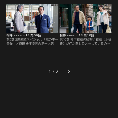
子を持つ大井川君枝（山口美也子）
生。襲撃された准教授の佳奈恵（中
で、傷害トラブルの示談金が必要と
村優子）によると、犯人はテーザー
いう電話を受けた直後、3人組の男
銃（遠距離対応型スタンガン）を使
が押し入ってきて2000万円もの現金
う3人組の男だったという。
を奪われたという。
相棒 season18 第09話
相棒 season18 第10話
第9話 2週連続スペシャル「檻の中～
第10話 杉下右京の秘密／右京（水谷
告発」／遠隔操作技術の第一人者で
豊）が何か隠しごとをしているので
ある大学教授の皆藤（中村育二）
はないか？…と疑念を持った亘（反
は、横領の罪で逮捕されていたが、
町隆史）は、仕事帰りに尾行。する
それは研究の乗っ取りを目論む准教
と、右京らしき人物が、幼い子供と
授・佳奈恵（中村優子）がでっち上
その母親の2人とスーパーで買い物
げた冤罪であることが判明。3000万
をした後、まるで家族のようにアパ
円の保釈金も戻り、皆藤の保釈も決
ートの一室で仲睦まじく過ごす姿を
1
定的になった。
目撃する。