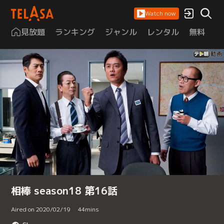
Watch now
見放題
ランキング
ジャンル
レンタル
無料
は
相棒 season18 第16話
Aired on 2020/02/19
44
mins