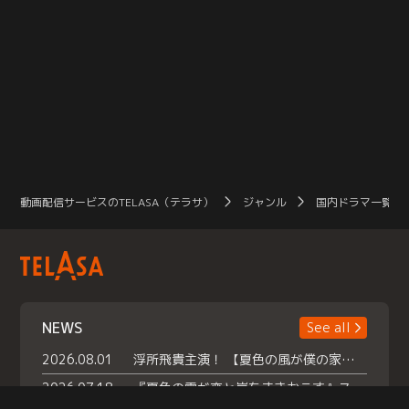
動画配信サービスのTELASA（テラサ）
ジャンル
国内ドラマ一覧（
NEWS
See all
2026.08.01
浮所飛貴主演！ 【夏色の風が僕の家にやってきた】 本日よりテラサで独占配信スタート！
2026.07.18
『夏色の雲が恋と嵐をまきおこす』スペシャルメイキング 【Part1】2026年７月18日（土）23時30分～配信スタート！話題のシーンの裏側を大公開！豪華キャスト大集合！ 『武宮家 真夏の家族会議』開催！