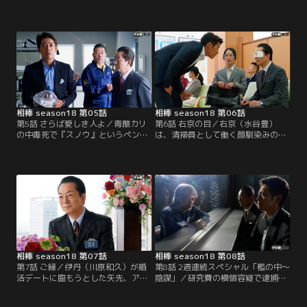
谷豊）と亘（反町隆史）は、郊外の
く”の職員が転落死体で発見され
一角で無事に猫を保護。後日、益子
た。かとくのメンバーは、特別司法
と連れ立って、保護に協力してくれ
警察職員として違法な事業所を検察
た小学生・明菜（大島美優）に礼を
庁に送検する権限があるため、口封
言うためマンションを訪れる。する
じに殺された可能性も考えられた。
と、隣室で殺人事件が起き、偶然居
合わせた明菜が連れ去られてしまっ
たことが分かる。容疑者は、島村
（三浦誠己）という警備員の男。
相棒 season18 第05話
相棒 season18 第06話
第5話 さらば愛しき人よ／青酸カリ
第6話 右京の目／右京（水谷豊）
の中毒死で『スノウ』というペンネ
は、清掃員として働く顔馴染みの和
ームを持つ人気覆面詩人の女性が殺
江（山本道子）に頼まれ、亘（反町
害された。現場から亘（反町隆史）
隆史）と共に古いアパートの一室を
の写真が発見されたため、伊丹（川
訪れる。空室のはずなのに不審な物
原和久）たち捜査一課が事情を聞く
音がするので、中を調べてほしいと
と、スノウの正体は、遺体で発見さ
いう。すると、部屋には訪問者を陥
れた女性ではなく、竹田ユキ（佐藤
れる罠が仕掛けられており、和江を
江梨子）という名の別人で、数年前
かばった右京は、目に大怪我を負っ
に別れた元恋人だという。
てしまう。
相棒 season18 第07話
相棒 season18 第08話
第7話 ご縁／伊丹（川原和久）が婚
第8話 2週連続スペシャル「檻の中～
活デートに臨もうとした矢先、アポ
陰謀」／研究費の横領容疑で逮捕さ
電強盗が発生し、捜査への合流を余
れた大学教授・皆藤（中村育二）の
儀なくされる。被害者は、医師の息
保釈金3000万円が奪われる事件が発