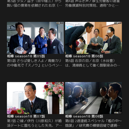
第3話 少女／益子（田中隆三）から
第4話 声なき声／厚生労働省の過重
飼い猫の捜索を依頼された右京（水
労働撲滅特別対策班、通称“かと
谷豊）と亘（反町隆史）は、郊外の
く”の職員が転落死体で発見され
一角で無事に猫を保護。後日、益子
た。かとくのメンバーは、特別司法
と連れ立って、保護に協力してくれ
警察職員として違法な事業所を検察
た小学生・明菜（大島美優）に礼を
庁に送検する権限があるため、口封
言うためマンションを訪れる。する
じに殺された可能性も考えられた。
と、隣室で殺人事件が起き、偶然居
合わせた明菜が連れ去られてしまっ
たことが分かる。容疑者は、島村
（三浦誠己）という警備員の男。
相棒 season18 第05話
相棒 season18 第06話
第5話 さらば愛しき人よ／青酸カリ
第6話 右京の目／右京（水谷豊）
の中毒死で『スノウ』というペンネ
は、清掃員として働く顔馴染みの和
ームを持つ人気覆面詩人の女性が殺
江（山本道子）に頼まれ、亘（反町
害された。現場から亘（反町隆史）
隆史）と共に古いアパートの一室を
の写真が発見されたため、伊丹（川
訪れる。空室のはずなのに不審な物
原和久）たち捜査一課が事情を聞く
音がするので、中を調べてほしいと
と、スノウの正体は、遺体で発見さ
いう。すると、部屋には訪問者を陥
れた女性ではなく、竹田ユキ（佐藤
れる罠が仕掛けられており、和江を
江梨子）という名の別人で、数年前
かばった右京は、目に大怪我を負っ
に別れた元恋人だという。
てしまう。
相棒 season18 第07話
相棒 season18 第08話
第7話 ご縁／伊丹（川原和久）が婚
第8話 2週連続スペシャル「檻の中～
活デートに臨もうとした矢先、アポ
陰謀」／研究費の横領容疑で逮捕さ