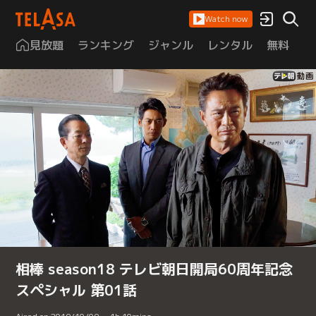
Watch now
見放題
ランキング
ジャンル
レンタル
無料
は
相棒 season18 テレビ朝日開局60周年記念
スペシャル 第01話