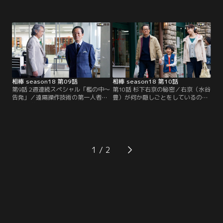
電強盗が発生し、捜査への合流を余
れた大学教授・皆藤（中村育二）の
儀なくされる。被害者は、医師の息
保釈金3000万円が奪われる事件が発
子を持つ大井川君枝（山口美也子）
生。襲撃された准教授の佳奈恵（中
で、傷害トラブルの示談金が必要と
村優子）によると、犯人はテーザー
いう電話を受けた直後、3人組の男
銃（遠距離対応型スタンガン）を使
が押し入ってきて2000万円もの現金
う3人組の男だったという。
を奪われたという。
相棒 season18 第09話
相棒 season18 第10話
第9話 2週連続スペシャル「檻の中～
第10話 杉下右京の秘密／右京（水谷
告発」／遠隔操作技術の第一人者で
豊）が何か隠しごとをしているので
ある大学教授の皆藤（中村育二）
はないか？…と疑念を持った亘（反
は、横領の罪で逮捕されていたが、
町隆史）は、仕事帰りに尾行。する
それは研究の乗っ取りを目論む准教
と、右京らしき人物が、幼い子供と
授・佳奈恵（中村優子）がでっち上
その母親の2人とスーパーで買い物
げた冤罪であることが判明。3000万
をした後、まるで家族のようにアパ
円の保釈金も戻り、皆藤の保釈も決
ートの一室で仲睦まじく過ごす姿を
1
定的になった。
目撃する。