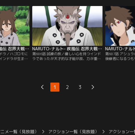
知れないカグヤを
人の前に後の大ガマ仙人・ガマ丸が姿を現
ら来たのか--母
であったが、皇で
す。神樹がある一帯は“終焉の峠”と呼ばれ
でいたハゴロモは
魅入られカグヤを
ていて、カグヤの定めた掟により何人もそ
できず、そしてカ
の時は争いの絶え
の峠に近づくことは許されていない。【提
襲いかかる。カグ
：バンダイチャン
供：バンダイチャンネル】
全て…。【提供：
NARUTO-ナルト- 疾風伝 忍界大戦編 最終章 第685話
NARUTO-ナルト- 疾風伝 忍界大戦編 最終章 第686話
ンドラ／ハゴロモに
第686話 試練の旅／優しい心を持つインド
第687話 アシュ
インドラが生まれ
ラであったが天才的な才能が故、力が重要
後継者になるつも
共に遊び仲睦まじ
だと考え“世界を束ねるのは力であり力に
兄・インドラが当
ドラは天才的な才
よる規律こそ理想”と言い、人々に厳しく
いたアシュラは、
も“忍宗（にんし
接するようになる。アシュラは優しい心の
選ばれると考え戻
るようになる。一
持ち主だが才能がなく落ちこぼれ。人々は
る。しかし、たど
能が無く、落ちこ
誰もが忍宗の後継者にはインドラが選ばれ
苦しむ人たちが住
1
2
3
人は仲がよく共に
ると思っていたのだが、ハゴロモは十尾の
人々を助けようと
ていくのだが…。
残骸が残る地へと二人を向かわせ…。【提
るのだが、村人か
ネル】
供：バンダイチャンネル】
う。【提供：バン
アニメ一覧（見放題）
アクション一覧（見放題）
アクション一