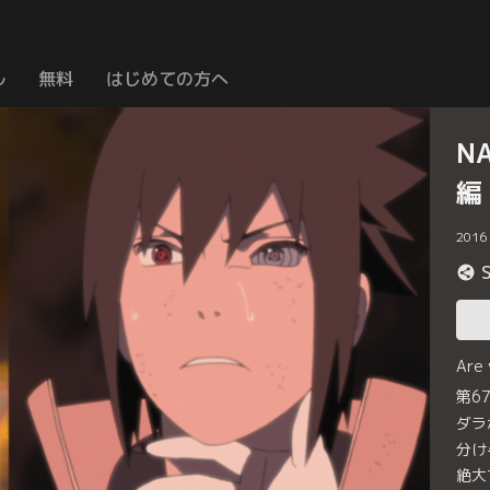
ル
無料
はじめての方へ
N
編
2016
Are
第6
ダラ
分け
絶大