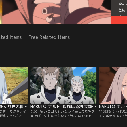
る。
とは
く…
Seri
ated Items
Free Related Items
NARUTO-ナルト- 疾風伝 忍界大戦編 最終章 第680話
NARUTO-ナルト- 疾風伝 忍界大戦編 最終章 第681話
つつき）カグヤ／そ
第681話 ハゴロモとハムラ／毎日ただ空を
第682話 造られ
概念すらなかった
見上げ、何も語らないカグヤ。母であるカ
モに激怒するカグ
如として出現した神
グヤの心の内を知るすべもなく戸惑う息子
にした恐るべき事
大筒木カグヤが天
のハゴロモとハムラであったが、そんな二
悟をするハゴロモ