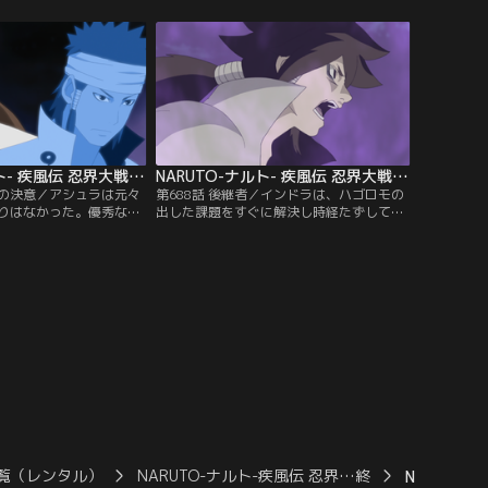
の事を何一つ知らないまま
筋書きだった。忍の物語は全て母・カグヤ
カグヤの事を信じる事が
が復活するための物語だと語る黒ゼツ。し
グヤは怒りでハゴロモに
かしナルトは「お前らだけが忍の歴史じゃ
ヤの怒りの理由、それは
ねーんだよ！！」とそれを否定する。【提
バンダイチャンネル】
供：バンダイチャンネル】
NARUTO-ナルト- 疾風伝 忍界大戦編 最終章 第687話
NARUTO-ナルト- 疾風伝 忍界大戦編 最終章 第688話
ラの決意／アシュラは元々
第688話 後継者／インドラは、ハゴロモの
りはなかった。優秀な
出した課題をすぐに解決し時経たずして戻
然後継者になると思って
ってきた。一方のアシュラは村がかかえる
自分さえ居なければ兄が
問題の解決に時間がかかり、旅立ってから
らないつもりで旅に出
一年が経とうとしているにも関わらずなか
り着いた先は謎の病気で
なか戻って来ない。誰もがインドラが後継
む村。そこでアシュラは
者に相応しいと思う中、なかなか後継者を
病気の原因を探ろうとす
決めないハゴロモに弟子たちの動揺が広が
ら猛反発を受けてしま
るのだが…。【提供：バンダイチャンネ
ダイチャンネル】
ル】
覧（レンタル）
NARUTO-ナルト-疾風伝 忍界…終
NARUTO