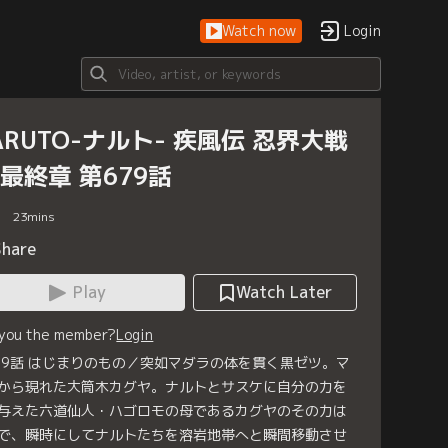
Watch now
Login
ARUTO-ナルト- 疾風伝 忍界大戦
 最終章 第679話
23
mins
Share
Play
Watch Later
 you the member?
Login
79話 はじまりのもの／突如マダラの体を貫く黒ゼツ。マ
から現れた大筒木カグヤ。ナルトとサスケに自分の力を
与えた六道仙人・ハゴロモの母であるカグヤのその力は
で、瞬時にしてナルトたちを溶岩地帯へと瞬間移動させ