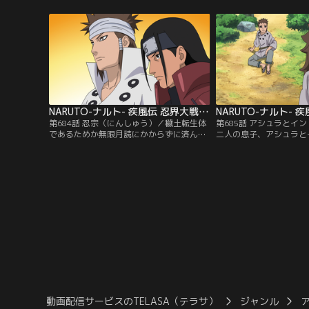
のその力は絶大で、瞬時にしてナルトたち
から舞い降りた。得体の
を溶岩地帯へと瞬間移動させる。六道の力
疑う祖（そ）の国の者達
を持つナルトとサスケしかカグヤを封印す
あるテンジはその美貌に
ることはできないのだが、カグヤの強力な
大事にする。しかし、こ
力の前に成す術なく…。【提供：バンダイ
ない戦乱の時代。【提供
チャンネル】
ネル】
NARUTO-ナルト- 疾風伝 忍界大戦編 最終章 第684話
第684話 忍宗（にんしゅう）／穢土転生体
第685話 アシュラとイ
であるためか無限月読にかからずに済んだ
二人の息子、アシュラと
柱間、扉間、ヒルゼン、ミナトら四人。そ
た。幼い二人は共に学び
の四人の前に突如、チャクラの思念体の姿
く過ごし、その中でイン
で六道仙人・ハゴロモが現れ、柱間とマダ
能を発揮して幼いながら
ラの事を息子・アシュラとインドラの転生
ゅう）の天才”と称され
者の前任だと言う。今カグヤと戦っている
方のアシュラは忍宗の才
ナルトとサスケを助けるためには柱間達に
ぼれだった。それでも二
も全てを知ってもらう必要があり…。【提
修業に励み平和に過ごし
供：バンダイチャンネル】
【提供：バンダイチャン
動画配信サービスのTELASA（テラサ）
ジャンル