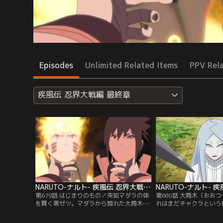
Episodes
Unlimited Related Items
PPV Rel
疾風伝 忍界大戦編 最終章
NARUTO-ナルト- 疾風伝 忍界大戦編 最終章 第679話
第679話 はじまりのもの／突如マダラの体
第680話 大筒木（おお
を貫く黒ゼツ。マダラから現れた大筒木カ
れはまだチャクラという
グヤ。ナルトとサスケに自分の力を分け与
遠い昔--この大地に突
えた六道仙人・ハゴロモの母であるカグヤ
樹に人々が困惑する中、