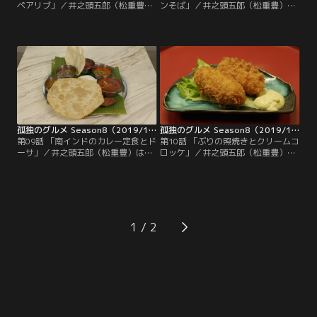
ペアリブ」／井之頭五郎（松重豊）
ンそば」／井之頭五郎（松重豊）は
は、由比ガ浜のハンバーガーショッ
仕事で鳥取へ。吉川賢一（遠山俊
プのオーナーで昔からの知り合い中
也）に薦められた市役所名物スラー
村真治（パパイヤ鈴木）との商談へ
メンを堪能したのち、輸入雑貨のパ
向かう。転職した中村の雰囲気はす
ーティーに出席する。下戸の五郎は
っかり変わっていて…。商談を終え
振舞われたワインを断れず、ある失
お腹が空いた五郎は海鮮モード。だ
態を犯してしまう…。翌日は予定を
が周りはカフェしか見当たらない。
変更し昼食を食べてから帰ることに
ようやく見つけたドイツ家庭料理店
するが、店はことごとく準備中。10
に入ったが人気が無く…。
分以上歩き回りようやく…。
孤独のグルメ Season8（2019/11/30放送分）第09話
孤独のグルメ Season8（2019/12/07放送分）第10話
第09話 「南インドのカレー定食とド
第10話 「ぶりの照焼きとクリームコ
ーサ」／井之頭五郎（松重豊）は
ロッケ」／井之頭五郎（松重豊）は
「壊れたバイオリンを修理しインテ
商談相手の内田良夫（きたろう）が
リアにしたい」という得意先の要望
待つ豪徳寺へ。依頼された書斎デス
で、御茶ノ水にある下倉（近藤公
クのカタログを渡すと、内田は「も
園）のバイオリン店を訪ね修理の依
の凄いヤリ手と聞いている」などと
頼をする。ところが、工房で弦に使
五郎を煽りだし…。何かと面倒な内
う馬の尾がある食べ物に見えて…。
田との商談を終え疲れた五郎は、豪
1
そのせいで空腹を覚えた五郎は、土
徳寺で早めの晩飯を食べて帰ること
地勘のない路地でお店を探すがこと
に。山下商店街を歩いていると「お
ごとく準備中。そんな中…。
食事処」ののぼりを発見。