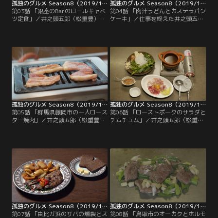
孤独のグルメ Season8（2019/10/19放送分）第03話
孤独のグルメ Season8（2019/10/26放送分）第04話
第03話 「銀座のBarのロールキャベ
第04話 「肉汁うどんとカステラパン
ツ定食」／井之頭五郎（松重豊）
ケーキ」／仕事を終えた井之頭五郎
は、銀座のバーで商談相手の劇団ノ
（松重豊）は新座市の住宅街に取り
ーモラル主宰・武者小路朱雀（岸谷
残され途方に暮れていた。なんとか
五朗）と会っていた。怪しげな様相
古民家風の店構えのうどん屋を発見
に奇抜表現と面倒なやりとりが続く
し中に入ると力強くうどんを踏むお
はめに…。変な気を遣って空腹にな
母さん（池谷のぶえ）と目が合い気
った五郎は、銀座の路地で昼食堂の
まずい雰囲気に…。うどんを堪能し
看板を発見する。覚悟を決め店に入
た五郎は、次の商談相手・石井（安
りお目当てのポークソテーを注文し
東弘樹）が待つひばりが丘団地へ。
ようとするが…。
商談を終え帰ろうと…。
孤独のグルメ Season8（2019/11/02放送分）第05話
孤独のグルメ Season8（2019/11/09放送分）第06話
第05話 「群馬県藤岡市の一人ロース
第06話 「ローストポークのサラダと
ター焼肉」／井之頭五郎（松重豊）
チムチュム」／井之頭五郎（松重
はホテルの支配人・斎藤由美子
豊）は、イベント会社・鳴海社長
（MEGUMI）との商談で群馬藤岡駅
（青空球児）との打ち合わせで浅草
に降り立つ。向かったホテルはボウ
の雷5656会館へ。だが鳴海社長の携
リング場と中も外も一体化した建物
帯の着信が止まず話が一向に進まな
で…。打ち合わせを終え空腹の五郎
い。困惑しながらもどうにか打ち合
はタクシーから店を探すが見当たら
わせを終えた五郎。浅草で何かを食
ない。執念で発見したのは中華っぽ
べて帰ろうとさまよっていると、デ
い名前のお店。中に入ると、店員の
ィープな雰囲気が漂う焼肉横丁を発
清水（大橋彰）に…。
見する。
孤独のグルメ Season8（2019/11/16放送分）第07話
孤独のグルメ Season8（2019/11/23放送分）第08話
第07話 「由比ガ浜のサバの燻製とス
第08話 「鳥取市のオーカクとホルモ