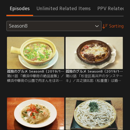
Episodes
Unlimited Related Items
PPV Related I
Season8
Sorting
孤独のグルメ Season8（2019/10/05放送分）第01話
孤独のグルメ Season8（2019/10/12放送分）第02話
第01話 「横浜中華街の絶品釜飯」／
第02話 「杉並区高井戸のタンステー
横浜中華街の公園で肉まんをほおば
キ」／井之頭五郎（松重豊）は婚活
りながら、パソコン作業を終えた井
パーティーを主催する沢村まどか
之頭五郎（松重豊）は、次の商談先
（上白石萌音）との商談で高井戸に
占い師・ワン（八嶋智人）のもと
やって来た。沢村は可愛らしい笑顔
へ。自宅リビングのインテリア相談
で商品を即決したかと思うと、値引
のはずが、話は思わぬ方向へ進んで
き交渉を仕掛けてくる。五郎が苦笑
いき混迷する。何とか商談を終えた
するほどのヤリ手で--。商談を終え
五郎は、空腹を満たすべく中華街を
た五郎は、駅へ向かう途中、一見オ
歩き出す。だがバリエーションの多
フィスビルのような洋食レストラン
さに店が決められない。
に遭遇する。