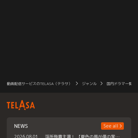
動画配信サービスのTELASA（テラサ）
ジャンル
国内ドラマ一覧（
NEWS
See all
2026.08.01
浮所飛貴主演！ 【夏色の風が僕の家にやってきた】 本日よりテラサで独占配信スタート！