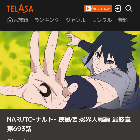
Watch now
見放題
ランキング
ジャンル
レンタル
無料
は
NARUTO-ナルト- 疾風伝 忍界大戦編 最終章
第693話