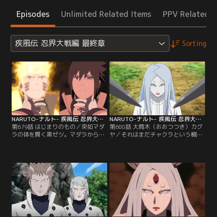
Episodes
Unlimited Related Items
PPV Related I
疾風伝 忍界大戦編 最終章
Sorting
NARUTO-ナルト- 疾風伝 忍界大戦編 最終章 第679話
NARUTO-ナルト- 疾風伝 忍界大戦編 最終章 第680話
第679話 はじまりのもの／突如マダ
第680話 大筒木（おおつつき）カグ
ラの体を貫く黒ゼツ。マダラから現
ヤ／それはまだチャクラという概念
れた大筒木カグヤ。ナルトとサスケ
すらなかった遠い昔--この大地に突
に自分の力を分け与えた六道仙人・
如として出現した神樹に人々が困惑
ハゴロモの母であるカグヤのその力
する中、大筒木カグヤが天から舞い
は絶大で、瞬時にしてナルトたちを
降りた。得体の知れないカグヤを疑
溶岩地帯へと瞬間移動させる。六道
う祖（そ）の国の者達であったが、
の力を持つナルトとサスケしかカグ
皇であるテンジはその美貌に魅入ら
ヤを封印することはできないのだ
れカグヤを大事にする。しかし、こ
が、カグヤの強力な力の前に成す術
の時は争いの絶えない戦乱の時代。
なく…。【提供：バンダイチャンネ
【提供：バンダイチャンネル】
ル】