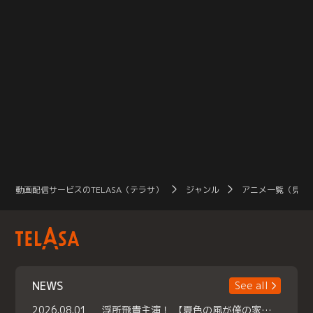
動画配信サービスのTELASA（テラサ）
ジャンル
アニメ一覧（見放
NEWS
See all
2026.08.01
浮所飛貴主演！ 【夏色の風が僕の家にやってきた】 本日よりテラサで独占配信スタート！