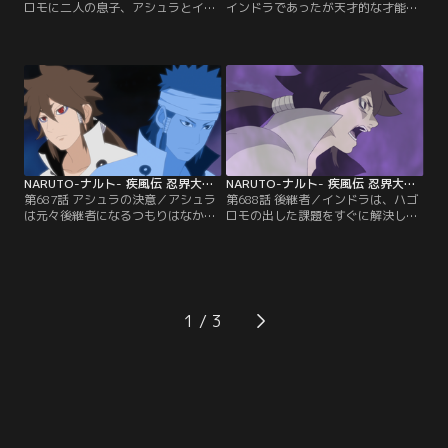
ロモに二人の息子、アシュラとイン
インドラであったが天才的な才能が
ドラが生まれた。幼い二人は共に学
故、力が重要だと考え“世界を束ね
び共に遊び仲睦まじく過ごし、その
るのは力であり力による規律こそ理
中でインドラは天才的な才能を発揮
想”と言い、人々に厳しく接するよ
して幼いながらも“忍宗（にんしゅ
うになる。アシュラは優しい心の持
う）の天才”と称されるようにな
ち主だが才能がなく落ちこぼれ。
る。一方のアシュラは忍宗の才能が
人々は誰もが忍宗の後継者にはイン
無く、落ちこぼれだった。それでも
ドラが選ばれると思っていたのだ
二人は仲がよく共に修業に励み平和
が、ハゴロモは十尾の残骸が残る地
に過ごしていくのだが…。【提供：
へと二人を向かわせ…。【提供：バ
バンダイチャンネル】
ンダイチャンネル】
NARUTO-ナルト- 疾風伝 忍界大戦編 最終章 第687話
NARUTO-ナルト- 疾風伝 忍界大戦編 最終章 第688話
第687話 アシュラの決意／アシュラ
第688話 後継者／インドラは、ハゴ
は元々後継者になるつもりはなかっ
ロモの出した課題をすぐに解決し時
た。優秀な兄・インドラが当然後継
経たずして戻ってきた。一方のアシ
者になると思っていたアシュラは、
ュラは村がかかえる問題の解決に時
自分さえ居なければ兄が選ばれると
間がかかり、旅立ってから一年が経
考え戻らないつもりで旅に出る。し
とうとしているにも関わらずなかな
かし、たどり着いた先は謎の病気で
か戻って来ない。誰もがインドラが
苦しむ人たちが住む村。そこでアシ
後継者に相応しいと思う中、なかな
1
ュラは人々を助けようと病気の原因
か後継者を決めないハゴロモに弟子
を探ろうとするのだが、村人から猛
たちの動揺が広がるのだが…。【提
反発を受けてしまう。【提供：バン
供：バンダイチャンネル】
ダイチャンネル】