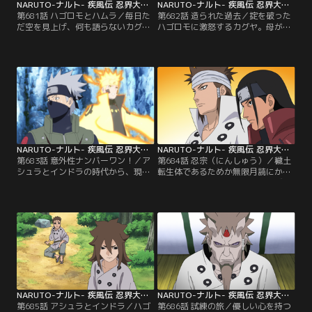
NARUTO-ナルト- 疾風伝 忍界大戦編 最終章 第681話
NARUTO-ナルト- 疾風伝 忍界大戦編 最終章 第682話
第681話 ハゴロモとハムラ／毎日た
第682話 造られた過去／掟を破った
だ空を見上げ、何も語らないカグ
ハゴロモに激怒するカグヤ。母がか
ヤ。母であるカグヤの心の内を知る
つてこの大地にした恐るべき事を知
すべもなく戸惑う息子のハゴロモと
り、カグヤと戦う覚悟をするハゴロ
ハムラであったが、そんな二人の前
モ。カグヤは何者でどこから来たの
に後の大ガマ仙人・ガマ丸が姿を現
か--母の事を何一つ知らないままで
す。神樹がある一帯は“終焉の峠”と
いたハゴロモはカグヤの事を信じる
呼ばれていて、カグヤの定めた掟に
事ができず、そしてカグヤは怒りで
より何人もその峠に近づくことは許
ハゴロモに襲いかかる。カグヤの怒
されていない。【提供：バンダイチ
りの理由、それは全て…。【提供：
ャンネル】
バンダイチャンネル】
NARUTO-ナルト- 疾風伝 忍界大戦編 最終章 第683話
NARUTO-ナルト- 疾風伝 忍界大戦編 最終章 第684話
第683話 意外性ナンバーワン！／ア
第684話 忍宗（にんしゅう）／穢土
シュラとインドラの時代から、現在
転生体であるためか無限月読にかか
にいたる第四次忍界大戦勃発と無限
らずに済んだ柱間、扉間、ヒルゼ
月読（むげんつくよみ）の発動は全
ン、ミナトら四人。その四人の前に
て黒ゼツが暗躍して描いた筋書きだ
突如、チャクラの思念体の姿で六道
った。忍の物語は全て母・カグヤが
仙人・ハゴロモが現れ、柱間とマダ
復活するための物語だと語る黒ゼ
ラの事を息子・アシュラとインドラ
ツ。しかしナルトは「お前らだけが
の転生者の前任だと言う。今カグヤ
忍の歴史じゃねーんだよ！！」とそ
と戦っているナルトとサスケを助け
れを否定する。【提供：バンダイチ
るためには柱間達にも全てを知って
ャンネル】
もらう必要があり…。【提供：バン
ダイチャンネル】
NARUTO-ナルト- 疾風伝 忍界大戦編 最終章 第685話
NARUTO-ナルト- 疾風伝 忍界大戦編 最終章 第686話
第685話 アシュラとインドラ／ハゴ
第686話 試練の旅／優しい心を持つ