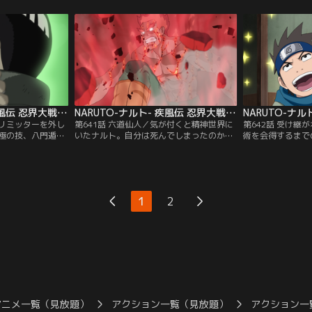
をしかけるもの
だ」と言っていたカカシはいつの頃からか
敵が襲う！だがそ
しかし、ナルトと
冷酷に任務を優先するようになっていた。
など発揮できる訳
を取り戻したオビ
仲間の忍からも評判の悪いカカシ。父の死
立たされる。カカ
一人マダラに挑
が影響してカカシは変わってしまったが、
いたオビトだが、
ャンネル】
オビトはその理由を知らなかった。【提
なびきょう）の任
供：バンダイチャンネル】
イチャンネル】
NARUTO-ナルト- 疾風伝 忍界大戦編（7） 第640話
NARUTO-ナルト- 疾風伝 忍界大戦編（7） 第641話
／リミッターを外し
第641話 六道仙人／気が付くと精神世界に
第642話 受け継
極の技、八門遁甲
いたナルト。自分は死んでしまったのか、
術を会得するまで
のじん）。一時、
と不安になる中ナルトは、伝説の忍と言わ
師匠・自来也との
の力を出すことが
れている六道仙人と出会う。そこでナルト
木ノ葉隠れの里に
ものは必ず死ぬ-
は自分が六道仙人の息子・アシュラの、そ
トの帰りを待ちわ
発動したガイは絶大
してサスケがその兄・インドラの転生者で
しい術を教えてく
をしかける！その
あることを聞かされる。かつてから争い続
速、新術の修業を
1
2
る程強力で六道の
けてきたアシュラとインドラ。その両者の
の説明は「ガーッ
。【提供：バンダ
運命がナルトとサスケにもたらすもの
と…。【提供：バ
は…。【提供：バンダイチャンネル】
アニメ一覧（見放題）
アクション一覧（見放題）
アクション一