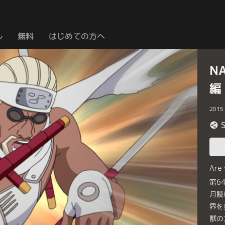
ル
無料
はじめての方へ
N
編
2015
Are
第6
月読
界を
獣の