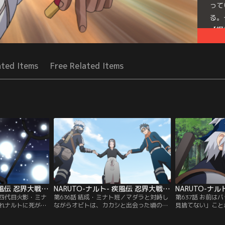
って
る。
【提
Seri
ated Items
Free Related Items
NARUTO-ナルト- 疾風伝 忍界大戦編（7） 第635話
NARUTO-ナルト- 疾風伝 忍界大戦編（7） 第636話
／四代目火影・ミナ
第636話 結成・ミナト班／マダラと対峙し
第637話 お前は
れナルトに死が迫
ながらオビトは、カカシと出会った頃の事
見捨てない」こと
力と化したマダラ
を思い出す。それはまだ二人が幼い頃--。
務優先」が流儀の
る。カカシたちは
「仲間は絶対に助ける。それがオレの流儀
ないまま出撃した