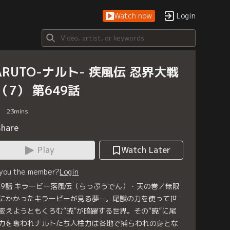
Watch now
Login
ARUTO-ナルト- 疾風伝 忍界大戦
（7） 第649話
23
mins
Share
Play
Watch Later
 you the member?
Login
49話 キラービー落風伝（らっぷうでん）・天の巻／無限
にかかったキラービーが見る夢--。尾獣の力を使って世
変えようともくろむ“暁”が暗躍する世界。その“暁”に尾
力を奪われナルトたち人柱力は各地で捕らわれの身とな