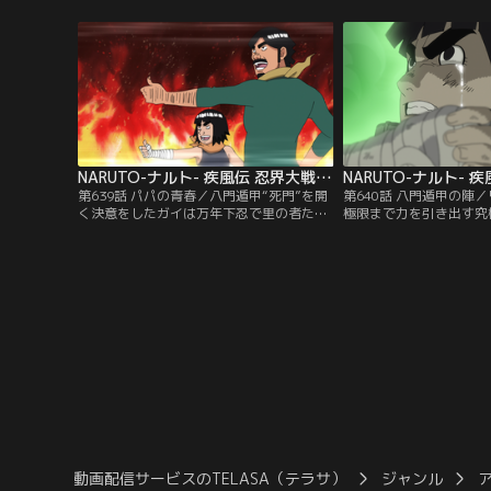
止まってしまう。一方、マダラに刀で胸を
力を合わせマダラに攻撃
貫かれたサスケのチャクラも消えてしまっ
の、全く歯が立たない。
た。それを感知した香燐（カリン）たちは
ぶつかり合った事で自分
サスケの元へ向かおうとするのだが、木遁
トがナルトを救うべく、
を使うトビに阻まれる。【提供：バンダイ
む。【提供：バンダイチ
チャンネル】
NARUTO-ナルト- 疾風伝 忍界大戦編（7） 第639話
第639話 パパの青春／八門遁甲“死門”を開
第640話 八門遁甲の陣
く決意をしたガイは万年下忍で里の者たち
極限まで力を引き出す究
から馬鹿にされていた父親、マイト・ダイ
の陣（はちもんとんこう
の事を思い出す--。ある日父親を馬鹿にし
五影をも上回る何十倍も
た中忍に怒った少年のガイはその中忍に立
できる技だが、発動した
ち向かうのだが全く歯が立たない。強い者
-。その八門遁甲の陣を
に勝つ事ができずに涙するガイだが、その
な力で六道マダラに攻撃
時ダイから教わった『本当の勝利』と『自
攻撃は大地に大穴を開け
分ルール』をガイは自分の胸に…。【提
力を得たマダラですら…
供：バンダイチャンネル】
イチャンネル】
動画配信サービスのTELASA（テラサ）
ジャンル