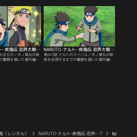
んな状態でチームワーク
の元にはガイが駆けつけた。六道の力を得
もなくミナト班は窮地に
たマダラには仙術か体術による物理ダメー
シの考えが理解できずに
ジしか通用しない。仙術を使えるミナトが
その後の神無毘橋（かん
両腕を失い戦う事ができない今、体術を使
務で…。【提供：バンダ
うガイが…。【提供：バンダイチャンネ
ル】
NARUTO-ナルト- 疾風伝 忍界大戦編（7） 第642話
NARUTO-ナルト- 疾風伝 忍界大戦編（7） 第643話
がれるもの／木ノ葉丸が新
第643話 ナルトのライバル／木ノ葉丸が新
の奮闘を描いた番外編。
術を会得するまでの奮闘を描いた番外編。
修業の旅から三年ぶりに
自分を置いてどんどん強くなっていくナル
帰ってきたナルト。ナル
ト。しかし「自分はナルトのライバルだ」
びていた木ノ葉丸は「新
と闘志を燃やす木ノ葉丸はナルトに勝つこ
れ！」と頼み込む。早
とを諦めず新術の修業に励む。ナルトが形
始める二人だが、ナルト
態変化の修業に励めば、木ノ葉丸も負けじ
とやって、バーン！」
と己の修業に気合を入れる。【提供：バン
ンダイチャンネル】
ダイチャンネル】
覧（レンタル）
NARUTO-ナルト-疾風伝 忍界…7
NARUTO-