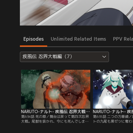
Episodes
Unlimited Related Items
PPV Rel
疾風伝 忍界大戦編（7）
NARUTO-ナルト- 疾風伝 忍界大戦編（7） 第634話
第634話 死の際／舞台は戻って第四次忍界
第635話 二つの万華鏡
大戦。尾獣を抜かれ、今にも死んでしまい
トの九尾も黒ゼツに奪わ
そうなナルトを必死に医療忍術で助けよう
る中、さらに十尾の人柱
とするサクラだが、ついにナルトの心臓が
がカカシたちの前に現れ