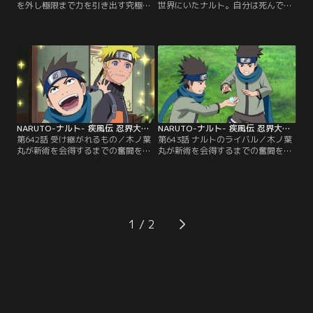
を外し極限まで力を引き出す究極の
世界にいたナルト。自分は死んでし
技、八門遁甲の陣（はちもんとんこ
まったのか、と不安になる中ナルト
うのじん）。一時、五影をも上回る
は、伝説の忍と言われている六道仙
何十倍もの力を出すことができる技
人と出会う。そこでナルトは自分が
だが、発動したものは必ず死ぬ--。
六道仙人の息子・アシュラの、そし
その八門遁甲の陣を発動したガイは
てサスケがその兄・インドラの転生
絶大な力で六道マダラに攻撃をしか
者であることを聞かされる。かつて
ける！その攻撃は大地に大穴を開け
から争い続けてきたアシュラとイン
る程強力で六道の力を得たマダラで
ドラ。その両者の運命がナルトとサ
すら…。【提供：バンダイチャンネ
スケにもたらすものは…。【提供：
ル】
バンダイチャンネル】
NARUTO-ナルト- 疾風伝 忍界大戦編（7） 第642話
NARUTO-ナルト- 疾風伝 忍界大戦編（7） 第643話
第642話 受け継がれるもの／木ノ葉
第643話 ナルトのライバル／木ノ葉
丸が新術を会得するまでの奮闘を描
丸が新術を会得するまでの奮闘を描
いた番外編。師匠・自来也との修業
いた番外編。自分を置いてどんどん
の旅から三年ぶりに木ノ葉隠れの里
強くなっていくナルト。しかし「自
に帰ってきたナルト。ナルトの帰り
分はナルトのライバルだ」と闘志を
を待ちわびていた木ノ葉丸は「新し
燃やす木ノ葉丸はナルトに勝つこと
い術を教えてくれ！」と頼み込む。
を諦めず新術の修業に励む。ナルト
早速、新術の修業を始める二人だ
が形態変化の修業に励めば、木ノ葉
1
が、ナルトの説明は「ガーッとやっ
丸も負けじと己の修業に気合を入れ
て、バーン！」と…。【提供：バン
る。【提供：バンダイチャンネル】
ダイチャンネル】