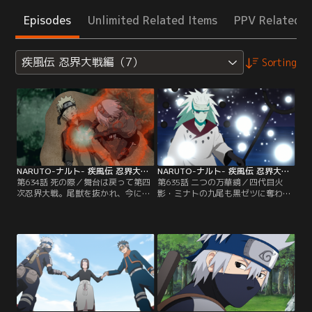
Episodes
Unlimited Related Items
PPV Related I
疾風伝 忍界大戦編（7）
Sorting
NARUTO-ナルト- 疾風伝 忍界大戦編（7） 第634話
NARUTO-ナルト- 疾風伝 忍界大戦編（7） 第635話
第634話 死の際／舞台は戻って第四
第635話 二つの万華鏡／四代目火
次忍界大戦。尾獣を抜かれ、今にも
影・ミナトの九尾も黒ゼツに奪われ
死んでしまいそうなナルトを必死に
ナルトに死が迫る中、さらに十尾の
医療忍術で助けようとするサクラだ
人柱力と化したマダラがカカシたち
が、ついにナルトの心臓が止まって
の前に現れる。カカシたちは力を合
しまう。一方、マダラに刀で胸を貫
わせマダラに攻撃をしかけるもの
かれたサスケのチャクラも消えてし
の、全く歯が立たない。しかし、ナ
まった。それを感知した香燐（カリ
ルトとぶつかり合った事で自分を取
ン）たちはサスケの元へ向かおうと
り戻したオビトがナルトを救うべ
するのだが、木遁を使うトビに阻ま
く、一人マダラに挑む。【提供：バ
れる。【提供：バンダイチャンネ
ンダイチャンネル】
ル】