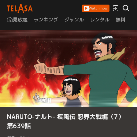
Watch now
見放題
ランキング
ジャンル
レンタル
無料
は
NARUTO-ナルト- 疾風伝 忍界大戦編（7）
第639話