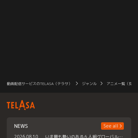
動画配信サービスのTELASA（テラサ）
ジャンル
アニメ一覧（見放
NEWS
See all
2026.08.10
いま最も勢いのある６人組グローバルグル ープ NCT WISHの地上波初冠特番 『NCT WISHの放課後グランプリ』放送決定 メンバーたちが３ペアに分かれ 【平成】をテーマにしたスペシャル企画 で対決 番組撮り下ろしのパフォーマンスも！ TELASA（テラサ）では放送終了後から オリジナルコンテンツを大量配信！