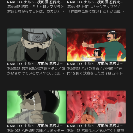
NARUTO-ナルト- 疾風伝 忍界大戦編（7） 第636話
NARUTO-ナルト- 疾風伝 忍界大戦編（7） 第637話
第636話 結成・ミナト班／マダラと
第637話 お前はバックアップだ／
対峙しながらオビトは、カカシと出
「仲間を見捨てない」ことが流儀の
会った頃の事を思い出す。それはま
オビトと、「任務優先」が流儀のカ
だ二人が幼い頃--。「仲間は絶対に
カシ。全く意見が合わないまま出撃
助ける。それがオレの流儀だ」と言
した任務の先でオビトたちを敵が襲
っていたカカシはいつの頃からか冷
う！だがそんな状態でチームワーク
酷に任務を優先するようになってい
など発揮できる訳もなくミナト班は
た。仲間の忍からも評判の悪いカカ
窮地に立たされる。カカシの考えが
シ。父の死が影響してカカシは変わ
理解できずにいたオビトだが、その
ってしまったが、オビトはその理由
後の神無毘橋（かんなびきょう）の
を知らなかった。【提供：バンダイ
任務で…。【提供：バンダイチャン
チャンネル】
ネル】
NARUTO-ナルト- 疾風伝 忍界大戦編（7） 第638話
NARUTO-ナルト- 疾風伝 忍界大戦編（7） 第639話
第638話 碧き猛獣VS六道マダラ／命
第639話 パパの青春／八門遁甲“死
が尽きかけているサスケの元に辿り
門”を開く決意をしたガイは万年下
ついた香燐たち。しかしサスケの傍
忍で里の者たちから馬鹿にされてい
には謎の人物が佇んでいて…。一
た父親、マイト・ダイの事を思い出
方、マダラと戦うカカシたちの元に
す--。ある日父親を馬鹿にした中忍
はガイが駆けつけた。六道の力を得
に怒った少年のガイはその中忍に立
たマダラには仙術か体術による物理
ち向かうのだが全く歯が立たない。
ダメージしか通用しない。仙術を使
強い者に勝つ事ができずに涙するガ
えるミナトが両腕を失い戦う事がで
イだが、その時ダイから教わった
きない今、体術を使うガイが…。
『本当の勝利』と『自分ルール』を
【提供：バンダイチャンネル】
ガイは自分の胸に…。【提供：バン
ダイチャンネル】
NARUTO-ナルト- 疾風伝 忍界大戦編（7） 第640話
NARUTO-ナルト- 疾風伝 忍界大戦編（7） 第641話
第640話 八門遁甲の陣／リミッター
第641話 六道仙人／気が付くと精神