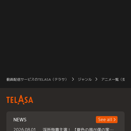
動画配信サービスのTELASA（テラサ）
ジャンル
アニメ一覧（見放
NEWS
See all
2026.08.01
浮所飛貴主演！ 【夏色の風が僕の家にやってきた】 本日よりテラサで独占配信スタート！