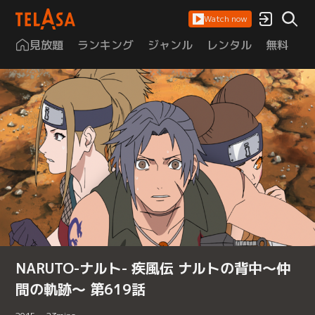
Watch now
見放題
ランキング
ジャンル
レンタル
無料
は
NARUTO-ナルト- 疾風伝 ナルトの背中～仲
間の軌跡～ 第619話