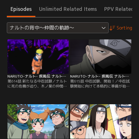
Episodes
Unlimited Related Items
PPV Related I
ナルトの背中～仲間の軌跡～
Sorting
NARUTO-ナルト- 疾風伝 ナルトの背中～仲間の軌跡～ 第614話
NARUTO-ナルト- 疾風伝 ナルトの背中～仲間の軌跡～ 第615話
第614話 新たなる中忍試験／ナルト
第615話 中忍試験、開始！／中忍試
に死の危機が迫り、木ノ葉の仲間た
験開始に向けて本格的に準備が始ま
ちや綱手が不安に駆られその身を案
る木ノ葉隠れの里。綱手の命令によ
じる中、ナルトはいつでも里の希望
りカカシは、内部の状況がわからな
だった事を思い出し、時は遡ってい
い雨隠れの里へと情報収集も兼ねて
く--。それはナルトと自来也が修業
招待状を届ける任務を任される。
の旅に出て長い月日が経った頃。木
霧、雲、岩隠れの里からは参加を拒
ノ葉の里では久々に砂隠れとの合同
否されるが、滝隠れの里や草隠れは
で中忍試験が行われようとしてい
参加を表明し、続々と参加人数が決
た。しかし、人柱力を狙って“暁
まっていく。そんな中、ナルトとサ
（あかつき）”が暗躍し…。【提供：
スケが不在のため…。【提供：バン
バンダイチャンネル】
ダイチャンネル】