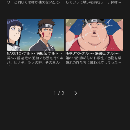
リーと同じく忍術が使えない忍であ
してシラに戦いを挑むリー。体術を
り、砂隠れでは忍術を使えない者は
極めた者同士、剛拳と剛拳の闘いが
忍として認められなかった。しかし
始まる！お互い本気の体術と体術の
シラは体術の才能を我愛羅に評価さ
ぶつかり合い。技のスピード、手数
れ忍として認めてもらい、体術指南
の多さは互角--と思われたが、体格
役にまで抜擢された。そんなシラの
の差で押され始めるリーにダメージ
大出世を妬む砂隠れの仲間たちにシ
が蓄積されていく。その状況を破る
ラは襲撃されてしまう。自分と似た
ためリーは、八門遁甲（はちもんと
境遇であるシラを放っておけないリ
んこう）を解放する！が、しかし第
ーは、シラを傷つけ…。【提供：バ
一門すら…。【提供：バンダイチャ
ンダイチャンネル】
ンネル】
NARUTO-ナルト- 疾風伝 ナルトの背中～仲間の軌跡～ 第622話
NARUTO-ナルト- 疾風伝 ナルトの背中～仲間の軌跡～ 第623話
第622話 逃走VS追跡／砂漠を行くキ
第623話 諦めないド根性／巻物を草
バ、ヒナタ、シノの班。その三人の
隠れの忍たちに奪われてしまったキ
前に草隠れの忍が現れる！キバたち
バたち。追跡を試みるも、相手は逃
が所有するのは地の書。そして草隠
げることに関してのエキスパート、
れは天の書。お互い必要な巻物を奪
感知能力に長けたキバたちでも足取
うための壮絶な戦闘が始まるがキバ
りがつかめない。ゴールの塔はもう
は巻物を奪われてしまう。草隠れの
目前だがこのまま発見できなけれ
忍たちは逃げることに関してのエキ
ば、草隠れの忍たちが先にゴールす
1
スパート。匂いでキバの嗅覚を封
る。もうだめか…と悔しがるキバ。
じ、砂の中に潜りシノの蟲をも回避
が、その時--キバは何故か突然ナル
する。ヒナタの白眼を…。【提供：
トを思い出し…。【提供：バンダイ
バンダイチャンネル】
チャンネル】