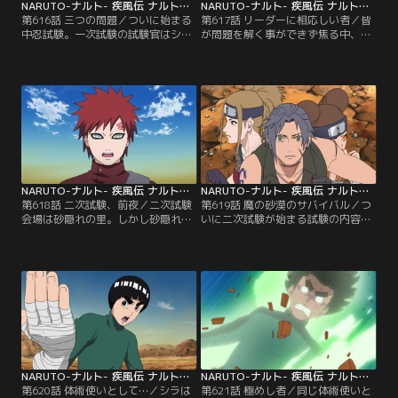
NARUTO-ナルト- 疾風伝 ナルトの背中～仲間の軌跡～ 第616話
NARUTO-ナルト- 疾風伝 ナルトの背中～仲間の軌跡～ 第617話
第616話 三つの問題／ついに始まる
第617話 リーダーに相応しい者／皆
中忍試験。一次試験の試験官はシカ
が問題を解く事ができず焦る中、
マル！最初の試験は筆記試験。チー
「解き方を教えてやる」と部屋の皆
ムをバラバラにされ受験する下忍た
に突然言い出すネジ。リーダー的立
ちが混乱する中、シカマルは説明も
場で指示するネジの態度が気に入ら
手短かに試験を開始してしまう。制
ない他の受験者がネジに戦闘をしか
限時間は30分。出されたのは一筋縄
けるのだが、試験中は戦闘禁止。失
ではいかない三つの問題。刻一刻と
格を恐れる者はしぶしぶネジの指示
時間がカウントされる中、ネジは前
通りに試験を解こうと動き出し、30
回の筆記試験でナルトが白紙で合格
分が経過して試験は終了する。しか
したことを思い出し…。【提供：バ
し、シカマルが続いて…。【提供：
ンダイチャンネル】
バンダイチャンネル】
NARUTO-ナルト- 疾風伝 ナルトの背中～仲間の軌跡～ 第618話
NARUTO-ナルト- 疾風伝 ナルトの背中～仲間の軌跡～ 第619話
第618話 二次試験、前夜／二次試験
第619話 魔の砂漠のサバイバル／つ
会場は砂隠れの里。しかし砂隠れで
いに二次試験が始まる試験の内容
は我愛羅の命を狙う者たちがおり、
は、広大な魔の砂漠での“天の
警護が手薄になる管理官の立場は危
書”と“地の書”の巻物争奪戦。この
険だとカンクロウは我愛羅を止めよ
二つの巻物を持って魔の砂漠の中央
うとする。我愛羅にとって中忍試験
にある拠点まで届けられれば合格。
はナルトと出会うきっかけとなった
制限時間は72時間。スタートの合図
全ての始まり。特別な想いがある我
が鳴り、ネジ、リー、テンテンの三
愛羅は必ずやり遂げると宣言する。
人は灼熱の砂漠を走り出す。この試
そして二次試験が始まる前夜。参加
験の前夜に敵の分析を終えているネ
者が食堂に集うのだが…。【提供：
ジは、リーの蹴りを…。【提供：バ
バンダイチャンネル】
ンダイチャンネル】
NARUTO-ナルト- 疾風伝 ナルトの背中～仲間の軌跡～ 第620話
NARUTO-ナルト- 疾風伝 ナルトの背中～仲間の軌跡～ 第621話
第620話 体術使いとして…／シラは
第621話 極めし者／同じ体術使いと