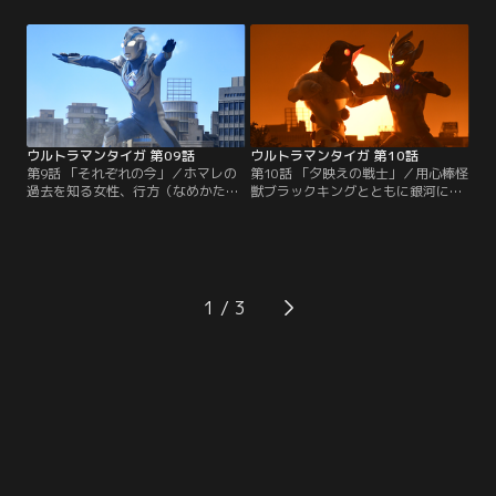
ーからの依頼で、この村に同行した
してイージスのメンバー達は、次々
ヒロユキ達だったが、そこにはこの
と悪夢の中に落とされ倒れてい
世のものとは思えぬおぞましい影が
く…。だがその時、地球に眠る光が
蠢いていた！！村人達による怪しげ
ウルトラマンタイガに新たな力を授
な儀式！そしてその裏でうごめく恐
ける！タイガのパワーアップを見逃
怖の陰謀！村に祀られた「赤目様」
すな！！
の正体とはいったい！？
ウルトラマンタイガ 第09話
ウルトラマンタイガ 第10話
第9話 「それぞれの今」／ホマレの
第10話 「夕映えの戦士」／用心棒怪
過去を知る女性、行方（なめかた）
獣ブラックキングとともに銀河に名
マイコ。彼女が言うには、今のホマ
を馳せた誇り高きナックル星人の戦
レは昔とだいぶ変わったらしい。ホ
士。戦いを捨て「小田」という名前
マレはある秘密を抱えていたの
で地球で平穏に暮らしていた彼だっ
だ…。そして、古の封印から解き放
たが、心の奥底には捨てることので
たれた水異怪獣（すいいかいじゅ
きない“戦いの衝動”が残されてい
う）マジャッパが怪しい香りと共に
た。小田と親交を深めていくヒロユ
1
彼らの前に現れる！マイコとマジャ
キ。そして小田の中の葛藤を利用せ
ッパを狙うヴィラン・ギルドの目的
んと近づく霧崎。夕日の決闘の先に
とは！？
あるものとは！？