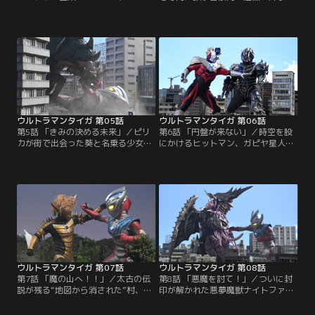
の社長に届けられた殺害予告。それ
課からE.G.I.S.に持ち込まれた新たな
は不幸な事故で死んだはずの宇宙飛
依頼。ヴィラン・ギルドと呼ばれる
行士・九条レントからだった！？社
宇宙人グループが、都市に“怪獣爆
長の護衛任務についたヒロユキとホ
弾”を仕掛けたというのだ。首謀者
マレは事故の真相、そしてその裏に
の姿に見覚えのあったホマレは、単
ある悲しい物語を目の当たりにす
身で犯行グループの元に向かう。果
る。九条レントが冷たい機械の怪物
たしてホマレと首謀者の関係は？怪
に姿を変える時、空の彼方から力の
獣爆弾の起動まで残りあと僅か！！
賢者が帰って来る！
ウルトラマンタイガ 第05話
ウルトラマンタイガ 第06話
第5話 「きみの決める未来」／ピリ
第6話 「円盤が来ない」／時空を股
カが街で出会った葵と名乗る少女。
にかけるヒットマン、ガピヤ星人ア
二人はショッピングをする中で関係
ベルが地球に飛来する！彼はある人
が深まっていくのだが、彼女にはあ
物からの依頼を受けてウルトラマ
る秘密があった…。一方、タイガと
ン、つまりタイガを倒しにやってき
ヒロユキは毒の炎を操る怪獣・セグ
たのだ。だが、アベルが地球で最初
メゲルに大苦戦！果たしてタイガ達
に出会った男、それは自らも宇宙人
はこの強敵に勝つことができるの
だと主張する変な男だった！？カナ
か！？そしてピリカと葵の友情の行
が男を助けたことにより、アベルの
方とは……！？
魔の手からの逃避行が始まる！！
ウルトラマンタイガ 第07話
ウルトラマンタイガ 第08話
第7話 「魔の山へ！！」／太古の伝
第8話 「悪魔を討て！」／ついに封
説が残る“地図から消された”村、九
印が解かれた悪夢魔獣ナイトファン
頭流村（くずりゅうむら）。ネット
グ！その第3の目から放たれる怪音
アイドル・天王寺 藍のプロデューサ
波が人々を恐怖の夢へと誘なう。そ