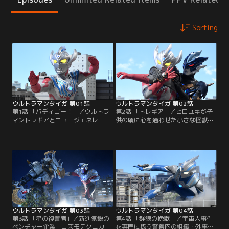
Sorting
ウルトラマンタイガ 第01話
ウルトラマンタイガ 第02話
第1話 「バディゴー！」／ウルトラ
第2話 「トレギア」／ヒロユキが子
マントレギアとニュージェネレーシ
供の頃に心を通わせた小さな怪獣・
ョンヒーロー達の壮絶な戦いの中
チビスケ。だが、ヒロユキに残るチ
で、ウルトラマンタロウの息子・若
ビスケの最後の記憶は宇宙人に連れ
き勇者ウルトラマンタイガたちはト
去られていく姿だった…。時が経
レギアの攻撃を受け光となって宇宙
ち、成長したヒロユキはチビスケと
に消えた…。それから12年。宇宙人
意外な形で再会することになる。宇
が密かに暮らしている地球で、民間
宙人たちの間で行われる怪獣兵器の
警備組織E.G.I.S.（イージス）のメン
オークション。そしてその裏で蠢く
バーとして働く工藤ヒロユキは、任
闇の影。果たしてヒロユキは、そし
務中に…。
てタイガは…。
ウルトラマンタイガ 第03話
ウルトラマンタイガ 第04話
第3話 「星の復讐者」／新進気鋭の
第4話 「群狼の挽歌」／宇宙人事件
ベンチャー企業「コズモテクニカ」
を専門に扱う警察内の組織・外事X