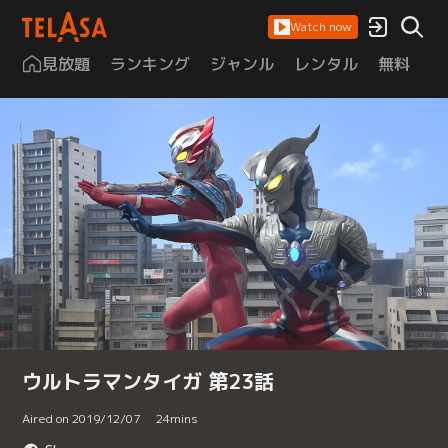
Watch now
見放題
ランキング
ジャンル
レンタル
無料
は
ウルトラマンタイガ 第23話
Aired on 2019/12/07
24
mins