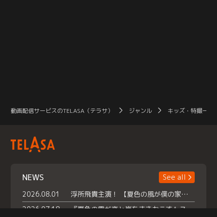
動画配信サービスのTELASA（テラサ）
ジャンル
キッズ・特撮一覧
NEWS
See all
2026.08.01
浮所飛貴主演！ 【夏色の風が僕の家にやってきた】 本日よりテラサで独占配信スタート！
2026.07.18
『夏色の雲が恋と嵐をまきおこす』スペシャルメイキング 【Part1】2026年７月18日（土）23時30分～配信スタート！話題のシーンの裏側を大公開！豪華キャスト大集合！ 『武宮家 真夏の家族会議』開催！