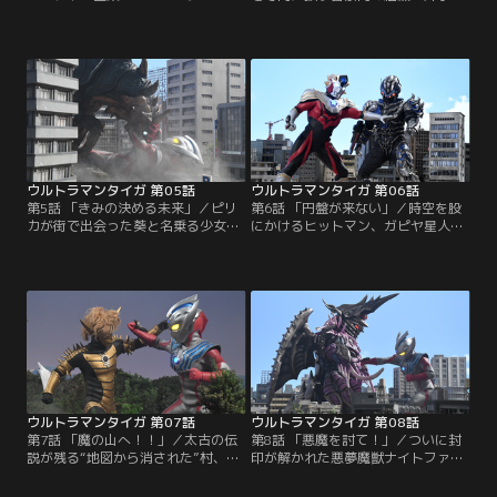
の社長に届けられた殺害予告。それ
課からE.G.I.S.に持ち込まれた新たな
は不幸な事故で死んだはずの宇宙飛
依頼。ヴィラン・ギルドと呼ばれる
行士・九条レントからだった！？社
宇宙人グループが、都市に“怪獣爆
長の護衛任務についたヒロユキとホ
弾”を仕掛けたというのだ。首謀者
マレは事故の真相、そしてその裏に
の姿に見覚えのあったホマレは、単
ある悲しい物語を目の当たりにす
身で犯行グループの元に向かう。果
る。九条レントが冷たい機械の怪物
たしてホマレと首謀者の関係は？怪
に姿を変える時、空の彼方から力の
獣爆弾の起動まで残りあと僅か！！
賢者が帰って来る！
ウルトラマンタイガ 第05話
ウルトラマンタイガ 第06話
第5話 「きみの決める未来」／ピリ
第6話 「円盤が来ない」／時空を股
カが街で出会った葵と名乗る少女。
にかけるヒットマン、ガピヤ星人ア
二人はショッピングをする中で関係
ベルが地球に飛来する！彼はある人
が深まっていくのだが、彼女にはあ
物からの依頼を受けてウルトラマ
る秘密があった…。一方、タイガと
ン、つまりタイガを倒しにやってき
ヒロユキは毒の炎を操る怪獣・セグ
たのだ。だが、アベルが地球で最初
メゲルに大苦戦！果たしてタイガ達
に出会った男、それは自らも宇宙人
はこの強敵に勝つことができるの
だと主張する変な男だった！？カナ
か！？そしてピリカと葵の友情の行
が男を助けたことにより、アベルの
方とは……！？
魔の手からの逃避行が始まる！！
ウルトラマンタイガ 第07話
ウルトラマンタイガ 第08話
第7話 「魔の山へ！！」／太古の伝
第8話 「悪魔を討て！」／ついに封
説が残る“地図から消された”村、九
印が解かれた悪夢魔獣ナイトファン
頭流村（くずりゅうむら）。ネット
グ！その第3の目から放たれる怪音
アイドル・天王寺 藍のプロデューサ
波が人々を恐怖の夢へと誘なう。そ