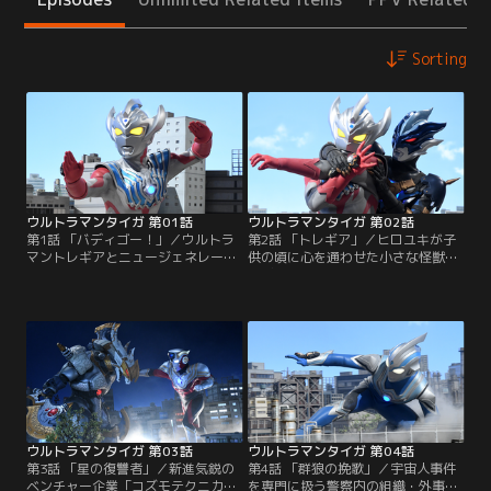
Sorting
ウルトラマンタイガ 第01話
ウルトラマンタイガ 第02話
第1話 「バディゴー！」／ウルトラ
第2話 「トレギア」／ヒロユキが子
マントレギアとニュージェネレーシ
供の頃に心を通わせた小さな怪獣・
ョンヒーロー達の壮絶な戦いの中
チビスケ。だが、ヒロユキに残るチ
で、ウルトラマンタロウの息子・若
ビスケの最後の記憶は宇宙人に連れ
き勇者ウルトラマンタイガたちはト
去られていく姿だった…。時が経
レギアの攻撃を受け光となって宇宙
ち、成長したヒロユキはチビスケと
に消えた…。それから12年。宇宙人
意外な形で再会することになる。宇
が密かに暮らしている地球で、民間
宙人たちの間で行われる怪獣兵器の
警備組織E.G.I.S.（イージス）のメン
オークション。そしてその裏で蠢く
バーとして働く工藤ヒロユキは、任
闇の影。果たしてヒロユキは、そし
務中に…。
てタイガは…。
ウルトラマンタイガ 第03話
ウルトラマンタイガ 第04話
第3話 「星の復讐者」／新進気鋭の
第4話 「群狼の挽歌」／宇宙人事件
ベンチャー企業「コズモテクニカ」
を専門に扱う警察内の組織・外事X