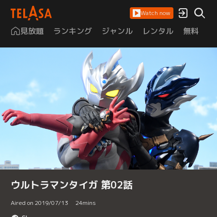
Watch now
見放題
ランキング
ジャンル
レンタル
無料
は
ウルトラマンタイガ 第02話
Aired on 2019/07/13
24
mins