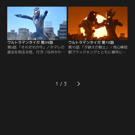
ーからの依頼で、この村に同行した
してイージスのメンバー達は、次々
ヒロユキ達だったが、そこにはこの
と悪夢の中に落とされ倒れてい
世のものとは思えぬおぞましい影が
く…。だがその時、地球に眠る光が
蠢いていた！！村人達による怪しげ
ウルトラマンタイガに新たな力を授
な儀式！そしてその裏でうごめく恐
ける！タイガのパワーアップを見逃
怖の陰謀！村に祀られた「赤目様」
すな！！
の正体とはいったい！？
ウルトラマンタイガ 第09話
ウルトラマンタイガ 第10話
第9話 「それぞれの今」／ホマレの
第10話 「夕映えの戦士」／用心棒怪
過去を知る女性、行方（なめかた）
獣ブラックキングとともに銀河に名
マイコ。彼女が言うには、今のホマ
を馳せた誇り高きナックル星人の戦
レは昔とだいぶ変わったらしい。ホ
士。戦いを捨て「小田」という名前
マレはある秘密を抱えていたの
で地球で平穏に暮らしていた彼だっ
だ…。そして、古の封印から解き放
たが、心の奥底には捨てることので
たれた水異怪獣（すいいかいじゅ
きない“戦いの衝動”が残されてい
う）マジャッパが怪しい香りと共に
た。小田と親交を深めていくヒロユ
1
彼らの前に現れる！マイコとマジャ
キ。そして小田の中の葛藤を利用せ
ッパを狙うヴィラン・ギルドの目的
んと近づく霧崎。夕日の決闘の先に
とは！？
あるものとは！？