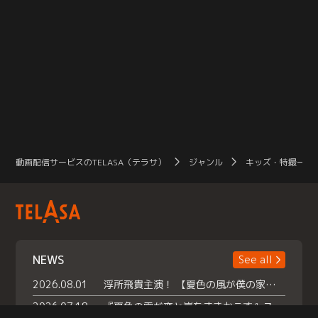
動画配信サービスのTELASA（テラサ）
ジャンル
キッズ・特撮一覧
NEWS
See all
2026.08.01
浮所飛貴主演！ 【夏色の風が僕の家にやってきた】 本日よりテラサで独占配信スタート！
2026.07.18
『夏色の雲が恋と嵐をまきおこす』スペシャルメイキング 【Part1】2026年７月18日（土）23時30分～配信スタート！話題のシーンの裏側を大公開！豪華キャスト大集合！ 『武宮家 真夏の家族会議』開催！