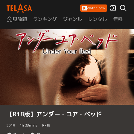
Watch now
見放題
ランキング
ジャンル
レンタル
無料
は
【R18版】アンダー・ユア・ベッド
2019
1
h
38
mins
R-18