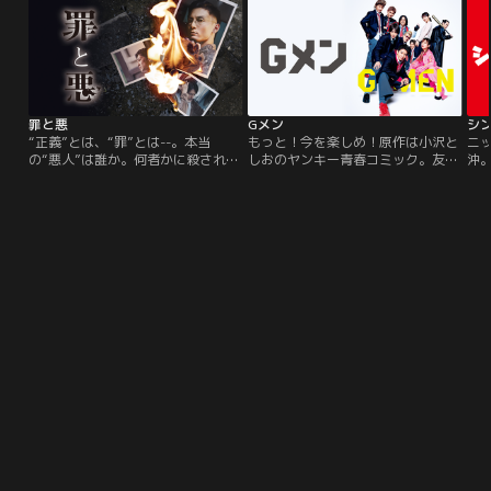
罪と悪
Gメン
“正義”とは、“罪”とは--。本当
もっと！今を楽しめ！原作は小沢と
ニ
の“悪人”は誰か。何者かに殺された
しおのヤンキー青春コミック。友
沖
14歳の少年、正樹。彼の遺体は町の
情、喧嘩、恋…男子高校生特有の青
巨
中心のある橋の下で発見された。同
春という青春がすべて詰まった爽快
き
級生の春・晃・朔は、正樹を殺した
ドラマ！豪華キャスト陣が、常に全
が
犯人と確信した男の家に押しかけ、
力でふざけ、戦い、叫び、走り切っ
以
もみあいになる。そして、男は1人
た『Gメン』。どこまでも熱くまっ
開
の少年に殺される。彼は家に火を放
すぐな彼らの姿に、気付けばグッと
は
ち、事件は幕を閉じたはずだった-
くること必至。熱量ハンパない最高
性
-。
の青春ムービー！
に
明