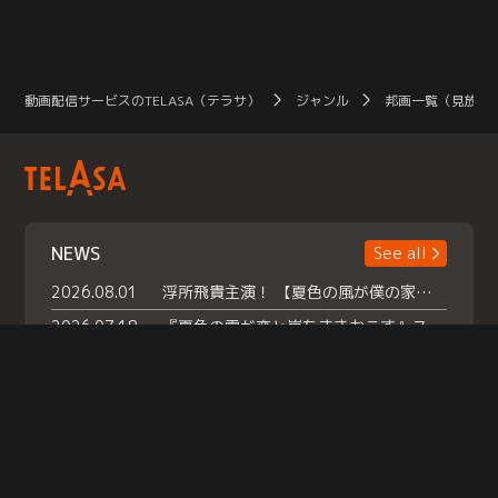
動画配信サービスのTELASA（テラサ）
ジャンル
邦画一覧（見放題
NEWS
See all
2026.08.01
浮所飛貴主演！ 【夏色の風が僕の家にやってきた】 本日よりテラサで独占配信スタート！
2026.07.18
『夏色の雲が恋と嵐をまきおこす』スペシャルメイキング 【Part1】2026年７月18日（土）23時30分～配信スタート！話題のシーンの裏側を大公開！豪華キャスト大集合！ 『武宮家 真夏の家族会議』開催！
2026.07.15
救命医・遥（今田）の《心揺さぶる過去》や、 麻酔科医・権野（船越英一郎）の《謎多きプライベート》など… 《知られざるエピソード》を独占配信！