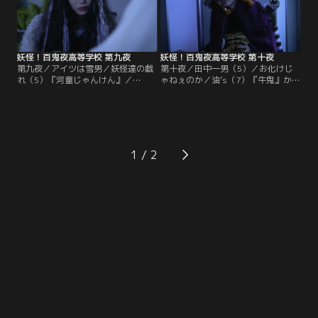
妖怪！百鬼夜高等学校 第九夜
妖怪！百鬼夜高等学校 第十夜
第九夜／アイツは雪男／妖怪達の戯
第十夜／田中一男（5）／お化けじ
れ（5）『河童じゃんけん』／
ゃねぇのか／油’s（7）『牛鬼』かま
油’s（6）『算盤坊主』雪男一族に女
いたち達と天狗は、から傘お化けを
として生まれた雪男が転校してき
呼びつけ「妖怪」なのか「お化け」
た。雪女一族に男として生まれた雪
なのかを詰問する…。
女は、似た境遇の雪男と仲良くなる
が…。
1