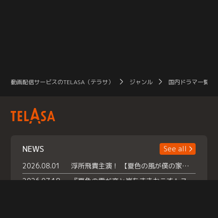
動画配信サービスのTELASA（テラサ）
ジャンル
国内ドラマ一覧（
NEWS
See all
2026.08.01
浮所飛貴主演！ 【夏色の風が僕の家にやってきた】 本日よりテラサで独占配信スタート！
2026.07.18
『夏色の雲が恋と嵐をまきおこす』スペシャルメイキング 【Part1】2026年７月18日（土）23時30分～配信スタート！話題のシーンの裏側を大公開！豪華キャスト大集合！ 『武宮家 真夏の家族会議』開催！
2026.07.15
救命医・遥（今田）の《心揺さぶる過去》や、 麻酔科医・権野（船越英一郎）の《謎多きプライベート》など… 《知られざるエピソード》を独占配信！