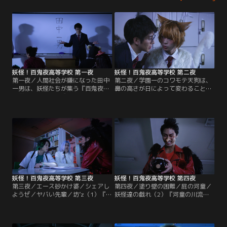
妖怪！百鬼夜高等学校 第一夜
妖怪！百鬼夜高等学校 第二夜
第一夜／人間社会が嫌になった田中
第二夜／学園一のコワモテ天狗は、
一男は、妖怪たちが集う『百鬼夜高
鼻の高さが日によって変わることが
等学校』へ妖怪に成りすまし転校す
判明!しかも鼻の高さによってテンシ
る／ワルな3人組かまいたち達は悪
ョンも変わることが判る…／ほか。
名を轟かせようと悪戦苦闘する…／
ほか。
妖怪！百鬼夜高等学校 第三夜
妖怪！百鬼夜高等学校 第四夜
第三夜／エース砂かけ婆／シェアし
第四夜／塗り壁の困難／屁の河童／
ようぜ／ヤバい先輩／坊’z（1）『垢
妖怪達の戯れ（2）『河童の川流れ
舐め』油’sとのツーマンライブに勝
ゲーム』／油’s（2）『から傘お化
利する為、海坊主と蟹坊主の坊’zが
け』新入生の塗り壁は、教室の壁と
始動する…。
して施工されるが…。