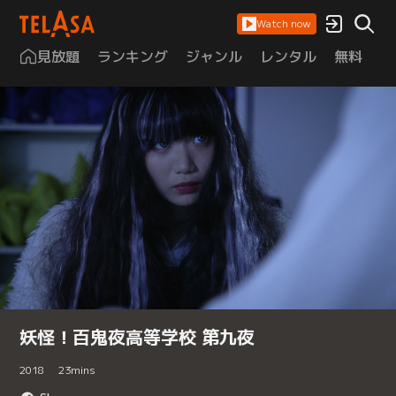
Watch now
見放題
ランキング
ジャンル
レンタル
無料
は
妖怪！百鬼夜高等学校 第九夜
2018
23
mins