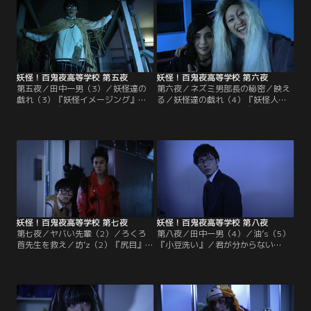
妖怪！百鬼夜高等学校 第五夜
妖怪！百鬼夜高等学校 第六夜
第五夜／田中一男（3）／妖怪達の
第六夜／ネズミ男部長の秘密／映え
戯れ（3）『妖怪イメージング』／
る／妖怪達の戯れ（4）『妖怪人助
油’s（3）『鵺』／君が分からない
けゲーム』／油’s（4）『食わず女
（2）同級生の女子のっぺらぼうが
房』動物部ネズミ男部長が、部員の
気になる油すましは、友人の悪戯で
動物系妖怪を招集するが…。
二人きりになるが…。
妖怪！百鬼夜高等学校 第七夜
妖怪！百鬼夜高等学校 第八夜
第七夜／ヤバい先輩（2）／ろくろ
第八夜／田中一男（4）／油’s（5）
首先生を救え／坊’z（2）『尻目』／
『小豆洗い』／君が分からない
かまいたち達の野望（2）放課後、
（3）油すましは、少し気になって
ろくろ首先生は首を伸ばして見回り
いた女子妖怪のっぺらぼうが、見知
している時、2階の柵に頭が挟まっ
らぬ男子妖怪と下校する姿を目撃
てしまう。
し、自らの想いに蓋をしようとす
る…。