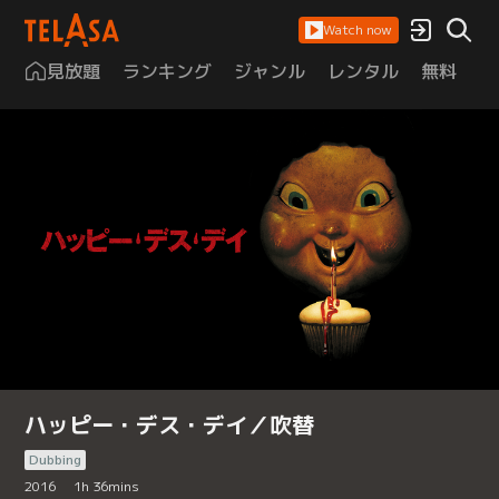
Watch now
見放題
ランキング
ジャンル
レンタル
無料
は
ハッピー・デス・デイ／吹替
Dubbing
2016
1
h
36
mins