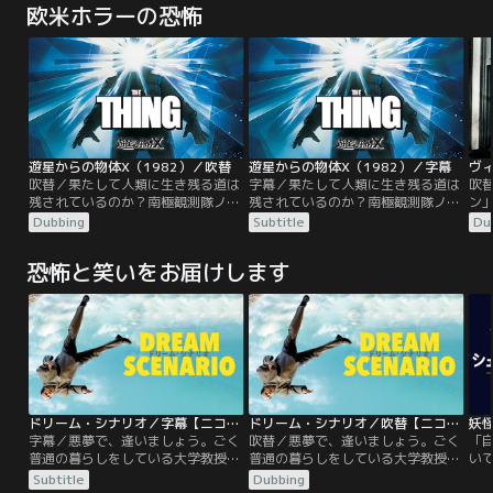
欧米ホラーの恐怖
遊星からの物体X（1982）／吹替
遊星からの物体X（1982）／字幕
吹替／果たして人類に生き残る道は
字幕／果たして人類に生き残る道は
吹
残されているのか？南極観測隊ノル
残されているのか？南極観測隊ノル
ン
ウェイ隊がUFO落下地点で氷の魂を
ウェイ隊がUFO落下地点で氷の魂を
な
Dubbing
Subtitle
Du
切り出した後で、ノルウェー基地が
切り出した後で、ノルウェー基地が
と
全滅。その原因となった“何か”は、
全滅。その原因となった“何か”は、
の
恐怖と笑いをお届けします
犬に姿を変えて、今度はアメリカ南
犬に姿を変えて、今度はアメリカ南
開
極観測隊に潜り込む。“何か”は次々
極観測隊に潜り込む。“何か”は次々
不
に姿を変え、隊員たちは次第に互い
に姿を変え、隊員たちは次第に互い
界
を信じられなくなる……。
を信じられなくなる……。
れ
ラ
を
ドリーム・シナリオ／字幕【ニコラス・ケイジ主演】
ドリーム・シナリオ／吹替【ニコラス・ケイジ主演】
妖
字幕／悪夢で、逢いましょう。ごく
吹替／悪夢で、逢いましょう。ごく
「
普通の暮らしをしている大学教授の
普通の暮らしをしている大学教授の
い
ポール。平々凡々とした日常を過ご
ポール。平々凡々とした日常を過ご
が
Subtitle
Dubbing