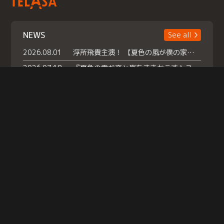
NEWS
See all
2026.08.01
浮所飛貴主演！ 【夏色の風が僕の家にやってきた】 本日よりテラサで独占配信スタート！
2026.07.18
『夏色の雲が恋と嵐をまきおこす』スペシャルメイキング 【Part1】2026年７月18日（土）23時30分～配信スタート！話題のシーンの裏側を大公開！豪華キャスト大集合！ 『武宮家 真夏の家族会議』開催！
2026.07.15
救命医・遥（今田）の《心揺さぶる過去》や、 麻酔科医・権野（船越英一郎）の《謎多きプライベート》など… 《知られざるエピソード》を独占配信！
Help
|
Company Profile
|
Act on Specified Commercial Transactions
|
Terms of Service
|
Privacy Policy
© TELASA CORPORATION, All Rights Reserved.