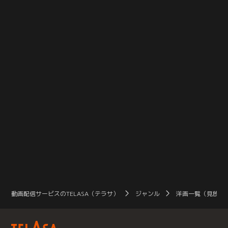
していたが、ある日、何百万という
していたが、ある日、何百万という
帰
人々の夢の中に一斉にポールが現
人々の夢の中に一斉にポールが現
れ
れ、一躍有名人に。ポールはメディ
れ、一躍有名人に。ポールはメディ
バ
アの注目を集め取材を受けながら得
アの注目を集め取材を受けながら得
意げになっていく。夢だった本の出
意げになっていく。夢だった本の出
版まで持ちかけられ、天にも昇る気
版まで持ちかけられ、天にも昇る気
持ちだった。しかし、そんな夢のよ
持ちだった。しかし、そんな夢のよ
うな日々は…。
うな日々は…。
動画配信サービスのTELASA（テラサ）
ジャンル
洋画一覧（見放題