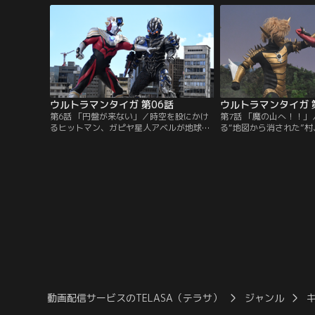
に消えた…。それから12年。宇宙人が密か
意外な形で再会すること
に暮らしている地球で、民間警備組織
ちの間で行われる怪獣兵
E.G.I.S.（イージス）のメンバーとして働く
ン。そしてその裏で蠢く
工藤ヒロユキは、任務中に…。
ヒロユキは、そしてタイ
ウルトラマンタイガ 第06話
ウルトラマンタイガ 
第6話 「円盤が来ない」／時空を股にかけ
第7話 「魔の山へ！！
るヒットマン、ガピヤ星人アベルが地球に
る“地図から消された”
飛来する！彼はある人物からの依頼を受け
りゅうむら）。ネットア
てウルトラマン、つまりタイガを倒しにや
のプロデューサーからの
ってきたのだ。だが、アベルが地球で最初
同行したヒロユキ達だっ
に出会った男、それは自らも宇宙人だと主
の世のものとは思えぬお
張する変な男だった！？カナが男を助けた
ていた！！村人達による
ことにより、アベルの魔の手からの逃避行
してその裏でうごめく恐
が始まる！！
られた「赤目様」の正体
動画配信サービスのTELASA（テラサ）
ジャンル