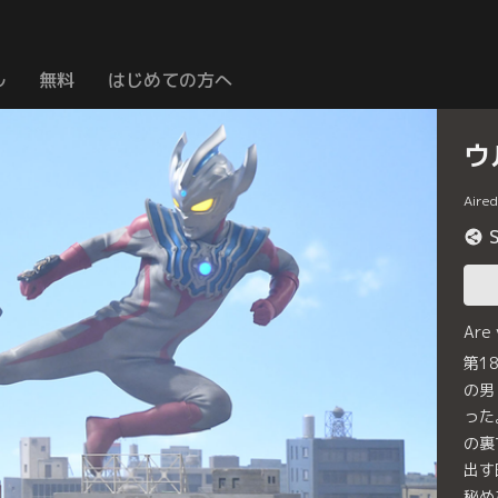
ル
無料
はじめての方へ
ウ
Aire
Are
第1
の男
った
の裏
出す
秘め