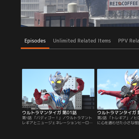
Episodes
Unlimited Related Items
PPV Rel
ウルトラマンタイガ 第01話
ウルトラマンタイガ 
第1話 「バディゴー！」／ウルトラマント
第2話 「トレギア」／
レギアとニュージェネレーションヒーロー
に心を通わせた小さな怪
達の壮絶な戦いの中で、ウルトラマンタロ
が、ヒロユキに残るチビ
ウの息子・若き勇者ウルトラマンタイガた
は宇宙人に連れ去られて
ちはトレギアの攻撃を受け光となって宇宙
時が経ち、成長したヒロ