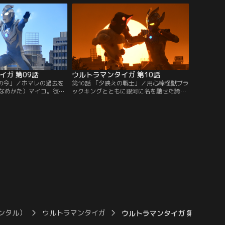
あったホマレは、単身で
グメゲルに大苦戦！果たしてタイガ達はこ
に向かう。果たしてホマ
の強敵に勝つことができるのか！？そして
は？怪獣爆弾の起動まで
ピリカと葵の友情の行方とは……！？
イガ 第09話
ウルトラマンタイガ 第10話
れの今」／ホマレの過去を
第10話 「夕映えの戦士」／用心棒怪獣ブラ
なめかた）マイコ。彼女
ックキングとともに銀河に名を馳せた誇り
ホマレは昔とだいぶ変わ
高きナックル星人の戦士。戦いを捨て「小
レはある秘密を抱えてい
田」という名前で地球で平穏に暮らしてい
、古の封印から解き放た
た彼だったが、心の奥底には捨てることの
いいかいじゅう）マジャ
できない“戦いの衝動”が残されていた。小
と共に彼らの前に現れ
田と親交を深めていくヒロユキ。そして小
ャッパを狙うヴィラン・
田の中の葛藤を利用せんと近づく霧崎。夕
！？
日の決闘の先にあるものとは！？
ンタル）
ウルトラマンタイガ
ウルトラマンタイガ 第18話