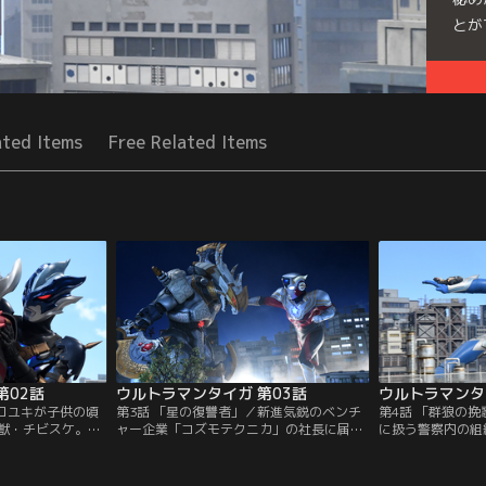
とが
Seri
ated Items
Free Related Items
第02話
ウルトラマンタイガ 第03話
ウルトラマンタ
ヒロユキが子供の頃
第3話 「星の復讐者」／新進気鋭のベンチ
第4話 「群狼の
獣・チビスケ。だ
ャー企業「コズモテクニカ」の社長に届け
に扱う警察内の組織・
スケの最後の記憶
られた殺害予告。それは不幸な事故で死ん
に持ち込まれた新
いく姿だった…。
だはずの宇宙飛行士・九条レントからだっ
ルドと呼ばれる宇
ユキはチビスケと
た！？社長の護衛任務についたヒロユキと
に“怪獣爆弾”を