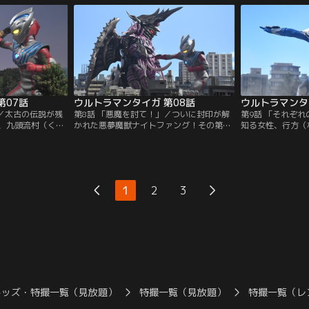
になる。宇宙人た
ホマレは事故の真相、そしてその裏にある
者の姿に見覚えの
器のオークショ
悲しい物語を目の当たりにする。九条レン
犯行グループの元
闇の影。果たして
トが冷たい機械の怪物に姿を変える時、空
レと首謀者の関係
ガは…。
の彼方から力の賢者が帰って来る！
残りあと僅か！！
第07話
ウルトラマンタイガ 第08話
ウルトラマンタ
」／太古の伝説が残
第8話 「悪魔を討て！」／ついに封印が解
第9話 「それぞ
村、九頭流村（くず
かれた悪夢魔獣ナイトファング！その第3
知る女性、行方（
イドル・天王寺 藍
の目から放たれる怪音波が人々を恐怖の夢
が言うには、今の
依頼で、この村に
へと誘なう。そしてイージスのメンバー達
ったらしい。ホマ
たが、そこにはこ
は、次々と悪夢の中に落とされ倒れてい
たのだ…。そして
ぞましい影が蠢い
く…。だがその時、地球に眠る光がウルト
れた水異怪獣（す
怪しげな儀式！そ
ラマンタイガに新たな力を授ける！タイガ
ッパが怪しい香り
1
2
3
怖の陰謀！村に祀
のパワーアップを見逃すな！！
る！マイコとマジ
とはいったい！？
ギルドの目的とは
キッズ・特撮一覧（見放題）
特撮一覧（見放題）
特撮一覧（レ