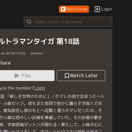
Watch now
Login
ルトラマンタイガ 第18話
d on 2019/11/02
24
mins
Share
Play
Watch Later
 you the member?
Login
8話 「新しき世界のために」／ホマレが街で出会った一人
・小森セイジ。彼もまた地球で密かに暮らす宇宙人であ
。意気投合し彼のもとへ足繁く通うホマレだったが、そ
で小森は恐ろしい計画を準備していた。その計画が動き
時、宇宙恐竜ゼットンが現れる！果たして、小森が心に
た想いとは？そして、ホマレとヒロユキは彼を止めるこ