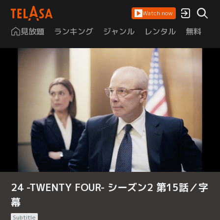
Watch now
見放題
ランキング
ジャンル
レンタル
無料
は
24 -TWENTY FOUR- シーズン2 第15話／字
幕
Subtitle