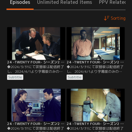
Episodes
Unlimited Related Items
PPV Related I
Sorting
24 -TWENTY FOUR- シーズン2 第01話／字幕
24 -TWENTY FOUR- シーズン2 第02話／字幕
◆2024/3/31にて吹替版は配信終了
◆2024/3/31にて吹替版は配信終了
し、 2024/4/1より字幕版のみの配
し、 2024/4/1より字幕版のみの配
信となります。予めご了承くださ
信となります。予めご了承くださ
Subtitle
Subtitle
い。◆字幕／第01話 Day2 8：00
い。◆字幕／第02話 Day2 9：00
A.M.-9：00 A.M.／午前8時--束の間
A.M.-10：00 A.M.／午前9時--CTUで
の休暇を息子と楽しんでいたパーマ
は急ピッチでテログループのメンバ
ー大統領は1本の電話によって司令
ーの特定が進められていた。すると
部へと急行する。
ジャックが以前潜入捜査した連中が
浮かび上がる。
24 -TWENTY FOUR- シーズン2 第03話／字幕
24 -TWENTY FOUR- シーズン2 第04話／字幕
◆2024/3/31にて吹替版は配信終了
◆2024/3/31にて吹替版は配信終了