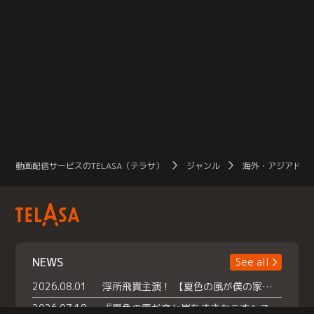
動画配信サービスのTELASA（テラサ）
ジャンル
海外・アジアドラ
NEWS
See all
2026.08.01
浮所飛貴主演！ 【夏色の風が僕の家にやってきた】 本日よりテラサで独占配信スタート！
2026.07.18
『夏色の雲が恋と嵐をまきおこす』スペシャルメイキング 【Part1】2026年７月18日（土）23時30分～配信スタート！話題のシーンの裏側を大公開！豪華キャスト大集合！ 『武宮家 真夏の家族会議』開催！