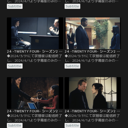
し、 2024/4/1より字幕版のみの配
し、 2024/4/1より字幕版のみの配
信となります。予めご了承くださ
信となります。予めご了承くださ
Subtitle
Subtitle
い。◆字幕／第03話 Day2 10：00
い。◆字幕／第04話 Day2 11：00
A.M.-11：00 A.M.／午前10時--核で
A.M.-12：00 P.M.／午前11時--CTU
はない大量の爆弾をバンに積みエデ
ではトニーの機転で、爆発寸前に避
ィ達が向かった先はなんとCTU！厳
難をするが間に合わず、死者まで出
しいセキュリティーを巧妙に潜り抜
す大惨事となった。CTUが爆破の標
けて連中は建物への侵入を果たす。
的になっていることを知りなが
ら…。
24 -TWENTY FOUR- シーズン2 第05話／字幕
24 -TWENTY FOUR- シーズン2 第06話／字幕
◆2024/3/31にて吹替版は配信終了
◆2024/3/31にて吹替版は配信終了
し、 2024/4/1より字幕版のみの配
し、 2024/4/1より字幕版のみの配
信となります。予めご了承くださ
信となります。予めご了承くださ
Subtitle
Subtitle
い。◆字幕／第05話 Day2 12：00
い。◆字幕／第06話 Day2 1：00
P.M.-1：00 P.M.／午後12時--瓦礫の
P.M.-2：00 P.M.／13時--情報と交換
中で復旧作業が始まったCTUに、ニ
に恩赦が認められたニーナはふてぶ
ーナが移送されてくる。復讐に燃え
てしく開き直るが、ジャックの巧み
るジャックが危険だと判断したメイ
な尋問で主犯格ファヒーンの居所を
ソンは、なんとか遠ざけようとする
吐く。
が…。
24 -TWENTY FOUR- シーズン2 第07話／字幕
24 -TWENTY FOUR- シーズン2 第08話／字幕
◆2024/3/31にて吹替版は配信終了
◆2024/3/31にて吹替版は配信終了
し、 2024/4/1より字幕版のみの配
し、 2024/4/1より字幕版のみの配
信となります。予めご了承くださ
信となります。予めご了承くださ
Subtitle
Subtitle