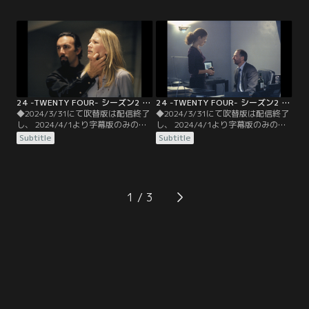
い。◆字幕／第07話 Day2 2：00
い。◆字幕／第08話 Day2 3：00
P.M.-3：00 P.M.／14時--ファヒーン
P.M.-4：00 P.M.／15時--記者のウィ
のアジトがあるビサリアへ着いたジ
ーランドは「核の脅威」をニュース
ャックは、ニーナに隠しカメラをつ
番組で暴露し、大統領がそれを隠そ
けて潜入させ核爆弾のありかを聞き
うとしていると報道する。やはり、
出すように仕向ける。
裏切り者がいるのか？
24 -TWENTY FOUR- シーズン2 第09話／字幕
24 -TWENTY FOUR- シーズン2 第10話／字幕
◆2024/3/31にて吹替版は配信終了
◆2024/3/31にて吹替版は配信終了
し、 2024/4/1より字幕版のみの配
し、 2024/4/1より字幕版のみの配
信となります。予めご了承くださ
信となります。予めご了承くださ
Subtitle
Subtitle
い。◆字幕／第09話 Day2 4：00
い。◆字幕／第10話 Day2 5：00
P.M.-5：00 P.M.／16時--ジャックと
P.M.-6：00 P.M.／17時--危機を脱し
ニーナの乗った飛行機は何者かにミ
たジャックは実行犯アリの隠れ家へ
サイル攻撃を受け、謎の特殊部隊に
急行。監禁されていたワーナー家の
襲われる。やむなくニーナの手錠を
ケイトを救出するが、アリはすでに
1
はずして2人で応戦するが…。
立ち去った後だった。