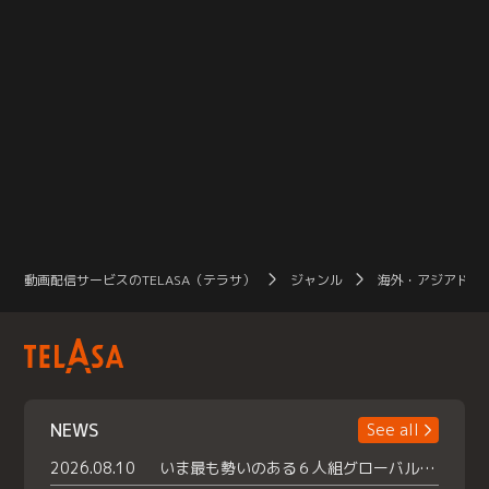
動画配信サービスのTELASA（テラサ）
ジャンル
海外・アジアドラ
NEWS
See all
2026.08.10
いま最も勢いのある６人組グローバルグル ープ NCT WISHの地上波初冠特番 『NCT WISHの放課後グランプリ』放送決定 メンバーたちが３ペアに分かれ 【平成】をテーマにしたスペシャル企画 で対決 番組撮り下ろしのパフォーマンスも！ TELASA（テラサ）では放送終了後から オリジナルコンテンツを大量配信！