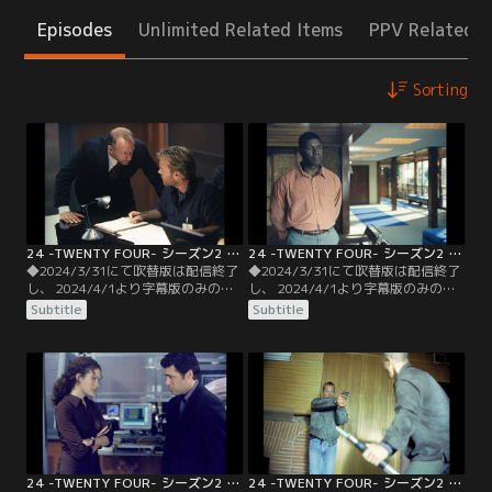
Episodes
Unlimited Related Items
PPV Related I
Sorting
24 -TWENTY FOUR- シーズン2 第01話／字幕
24 -TWENTY FOUR- シーズン2 第02話／字幕
◆2024/3/31にて吹替版は配信終了
◆2024/3/31にて吹替版は配信終了
し、 2024/4/1より字幕版のみの配
し、 2024/4/1より字幕版のみの配
信となります。予めご了承くださ
信となります。予めご了承くださ
Subtitle
Subtitle
い。◆字幕／第01話 Day2 8：00
い。◆字幕／第02話 Day2 9：00
A.M.-9：00 A.M.／午前8時--束の間
A.M.-10：00 A.M.／午前9時--CTUで
の休暇を息子と楽しんでいたパーマ
は急ピッチでテログループのメンバ
ー大統領は1本の電話によって司令
ーの特定が進められていた。すると
部へと急行する。
ジャックが以前潜入捜査した連中が
浮かび上がる。
24 -TWENTY FOUR- シーズン2 第03話／字幕
24 -TWENTY FOUR- シーズン2 第04話／字幕