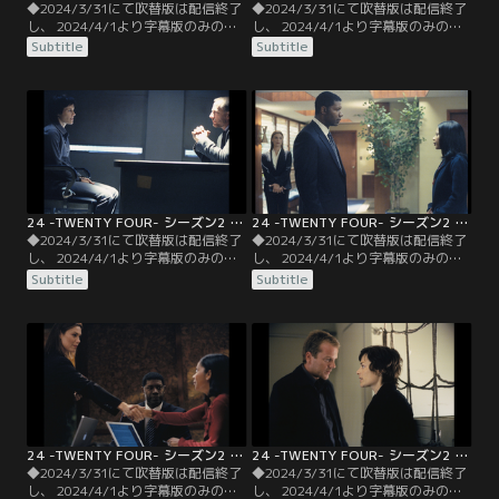
◆2024/3/31にて吹替版は配信終了
◆2024/3/31にて吹替版は配信終了
し、 2024/4/1より字幕版のみの配
し、 2024/4/1より字幕版のみの配
信となります。予めご了承くださ
信となります。予めご了承くださ
Subtitle
Subtitle
い。◆字幕／第03話 Day2 10：00
い。◆字幕／第04話 Day2 11：00
A.M.-11：00 A.M.／午前10時--核で
A.M.-12：00 P.M.／午前11時--CTU
はない大量の爆弾をバンに積みエデ
ではトニーの機転で、爆発寸前に避
ィ達が向かった先はなんとCTU！厳
難をするが間に合わず、死者まで出
しいセキュリティーを巧妙に潜り抜
す大惨事となった。CTUが爆破の標
けて連中は建物への侵入を果たす。
的になっていることを知りなが
ら…。
24 -TWENTY FOUR- シーズン2 第05話／字幕
24 -TWENTY FOUR- シーズン2 第06話／字幕
◆2024/3/31にて吹替版は配信終了
◆2024/3/31にて吹替版は配信終了
し、 2024/4/1より字幕版のみの配
し、 2024/4/1より字幕版のみの配
信となります。予めご了承くださ
信となります。予めご了承くださ
Subtitle
Subtitle
い。◆字幕／第05話 Day2 12：00
い。◆字幕／第06話 Day2 1：00
P.M.-1：00 P.M.／午後12時--瓦礫の
P.M.-2：00 P.M.／13時--情報と交換
中で復旧作業が始まったCTUに、ニ
に恩赦が認められたニーナはふてぶ
ーナが移送されてくる。復讐に燃え
てしく開き直るが、ジャックの巧み
るジャックが危険だと判断したメイ
な尋問で主犯格ファヒーンの居所を
ソンは、なんとか遠ざけようとする
吐く。
が…。
24 -TWENTY FOUR- シーズン2 第07話／字幕
24 -TWENTY FOUR- シーズン2 第08話／字幕
◆2024/3/31にて吹替版は配信終了
◆2024/3/31にて吹替版は配信終了
し、 2024/4/1より字幕版のみの配
し、 2024/4/1より字幕版のみの配