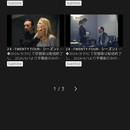
信となります。予めご了承くださ
信となります。予めご了承くださ
Subtitle
Subtitle
い。◆字幕／第07話 Day2 2：00
い。◆字幕／第08話 Day2 3：00
P.M.-3：00 P.M.／14時--ファヒーン
P.M.-4：00 P.M.／15時--記者のウィ
のアジトがあるビサリアへ着いたジ
ーランドは「核の脅威」をニュース
ャックは、ニーナに隠しカメラをつ
番組で暴露し、大統領がそれを隠そ
けて潜入させ核爆弾のありかを聞き
うとしていると報道する。やはり、
出すように仕向ける。
裏切り者がいるのか？
24 -TWENTY FOUR- シーズン2 第09話／字幕
24 -TWENTY FOUR- シーズン2 第10話／字幕
◆2024/3/31にて吹替版は配信終了
◆2024/3/31にて吹替版は配信終了
し、 2024/4/1より字幕版のみの配
し、 2024/4/1より字幕版のみの配
信となります。予めご了承くださ
信となります。予めご了承くださ
Subtitle
Subtitle
い。◆字幕／第09話 Day2 4：00
い。◆字幕／第10話 Day2 5：00
P.M.-5：00 P.M.／16時--ジャックと
P.M.-6：00 P.M.／17時--危機を脱し
ニーナの乗った飛行機は何者かにミ
たジャックは実行犯アリの隠れ家へ
サイル攻撃を受け、謎の特殊部隊に
急行。監禁されていたワーナー家の
襲われる。やむなくニーナの手錠を
ケイトを救出するが、アリはすでに
1
はずして2人で応戦するが…。
立ち去った後だった。