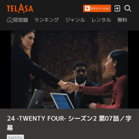
Watch now
見放題
ランキング
ジャンル
レンタル
無料
は
24 -TWENTY FOUR- シーズン2 第07話／字
幕
Subtitle