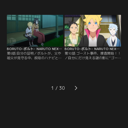
の熱視線に怯える（？）チョウチョ
れ、急に暴れ出した人々--はじめは
ウは、この気味の悪い相手を捕まえ
アカデミーの周辺だけで起こってい
てやろうと息巻く。そしてついに犯
た異変が、徐々に里中に広がり始め
人・隠蓑（かくれみの）マギレを捕
ていた--。そんなある晩ボルトは、
まえることに成功。だがマギレは、
謎の人物から不思議な瞳術（どうじ
実はチョウチョウのクラスの委員
ゅつ）を与えられる夢を見る。それ
長・筧（かけい）スミレのことが好
により、母・ヒナタの家系、日向
きでずっと彼女を見ていたのだっ
（ひゅうが）一族特有の能力であ
た…。【提供：バンダイチャンネ
る…。【提供：バンダイチャンネ
ル】
ル】
BORUTO-ボルト- NARUTO NEXT GENERATIONS 第009話
BORUTO-ボルト- NARUTO NEXT GENERATIONS 第010話
第9話 自分の証明／ボルトが、父や
第10話 ゴースト事件、捜査開始！！
祖父が見守る中、叔母のハナビと手
／自分にだけ見える謎の影に“ゴー
合わせすることになった。父に認め
スト”と名づけたボルトは、仲のよ
てもらうため果敢に戦うボルト。だ
いシカダイやミツキと協力して“ゴ
が、どんなにがんばっても白眼を発
ースト事件”を解決しようと張り切
動させることができず、覚醒した形
る。そんなボルトを陰ながら応援し
跡もないことがわかる。これまで見
ようと、シノが授業の一環として各
えていた歪んだチャクラのような影
自興味のある職場を見学するよう指
1
はすべて錯覚だったのではないかと
示。ボルトは、シカダイ、ミツキと
思い始めたボルトは、認めてもらう
ともに郵便配達員の仕事を間近で見
どころか、ウソをついたと…。【提
学しながら里中…。【提供：バンダ
供：バンダイチャンネル】
イチャンネル】