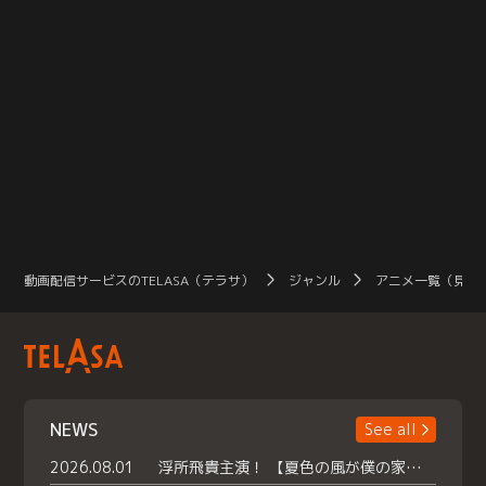
動画配信サービスのTELASA（テラサ）
ジャンル
アニメ一覧（見放
NEWS
See all
2026.08.01
浮所飛貴主演！ 【夏色の風が僕の家にやってきた】 本日よりテラサで独占配信スタート！