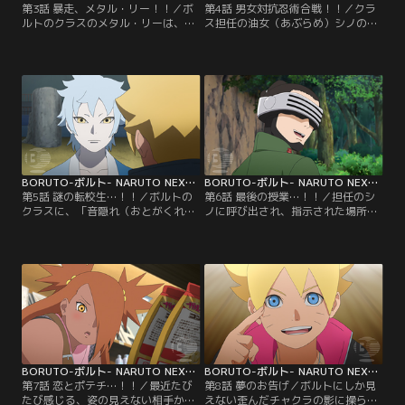
第3話 暴走、メタル・リー！！／ボ
第4話 男女対抗忍術合戦！！／クラ
ルトのクラスのメタル・リーは、と
ス担任の油女（あぶらめ）シノの提
ても努力家で優れた体術の使い手。
案で、男女のチームに分かれて屋上
だが緊張しやすい性格で、誰かに注
に設置されたフラッグを奪い合うこ
目されたりすると途端に実力を発揮
とになるボルトたち。早速、屋上に
できなくなる。そんなメタルにある
向かうボルトたち男子チームだが、
日クラスメイトの奈良（なら）シカ
途中に仕掛けられたトラップや、う
ダイが心無い一言を言ってしまう。
ちはサラダ、秋道（あきみち）チョ
悪気はなかったシカダイだが、翌
ウチョウを中心とした女子チームに
日、怒ったメタルがシカダイに戦い
行く手を阻まれ大苦戦する…。【提
を仕掛け…。【提供：バンダイチャ
供：バンダイチャンネル】
ンネル】
BORUTO-ボルト- NARUTO NEXT GENERATIONS 第005話
BORUTO-ボルト- NARUTO NEXT GENERATIONS 第006話
第5話 謎の転校生…！！／ボルトの
第6話 最後の授業…！！／担任のシ
クラスに、「音隠れ（おとがくれ）
ノに呼び出され、指示された場所ま
の里」から転入生がやってきた。ミ
でやってきたボルト、シカダイ、ミ
ツキという名のこの少年は、組み手
ツキ。いつもと様子の違うクラス担
の授業でイワベエを圧倒したり、難
任をいぶかしむボルトたちだが、そ
しい問題をあっさり解いたりとただ
んな三人に突然シノが襲い掛かる！
ならぬ才能を見せる。しかしミツキ
蟲（むし）を使った術を得意とする
は何を考えているのかわからないと
油女一族のシノは、「奇壊蟲（きか
ころがありボルトたちを困惑させて
いちゅう）」を放ち容赦ない攻撃を
ゆく。そんな中、校舎の修復工事を
仕掛けてくる…。【提供：バンダイ
していたひとりが急に…。【提供：
チャンネル】
バンダイチャンネル】
BORUTO-ボルト- NARUTO NEXT GENERATIONS 第007話
BORUTO-ボルト- NARUTO NEXT GENERATIONS 第008話
第7話 恋とポテチ…！！／最近たび
第8話 夢のお告げ／ボルトにしか見
たび感じる、姿の見えない相手から
えない歪んだチャクラの影に操ら