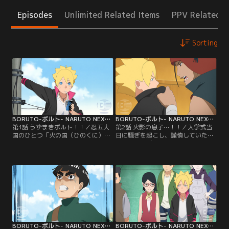
Episodes
Unlimited Related Items
PPV Related I
Sorting
BORUTO-ボルト- NARUTO NEXT GENERATIONS 第001話
BORUTO-ボルト- NARUTO NEXT GENERATIONS 第002話
第1話 うずまきボルト！！／忍五大
第2話 火影の息子…！！／入学式当
国のひとつ「火の国（ひのくに）」
日に騒ぎを起こし、謹慎していたボ
にある「木ノ葉隠れ（このはがく
ルトがアカデミーに初登校した。だ
れ）の里」--この里に住むうずまき
が、里の英雄と名高い七代目火影の
ボルトは、里長である七代目火影
息子でありながら、いきなり謹慎処
（ほかげ）・うずまきナルトを父に
分を受けたボルトにクラスメイトの
持つ少年だ。ある日ボルトは、不良
目は冷たい。そんな中ボルトはクラ
たちに絡まれていた少年・雷門デン
スメイトのひとり、結乃（ゆいの）
キを助ける。力も気も弱いデンキ
イワベエにケンカを売られる。イワ
は、不良たちばかりか自分の父親に
ベエは優れた戦闘センスを持ちなが
反発することもできないでいた…。
ら、素行の悪さが原因で…。【提
【提供：バンダイチャンネル】
供：バンダイチャンネル】
BORUTO-ボルト- NARUTO NEXT GENERATIONS 第003話
BORUTO-ボルト- NARUTO NEXT GENERATIONS 第004話