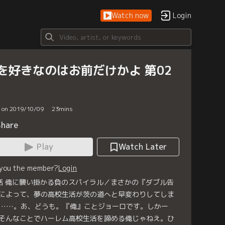
Watch now
Login
を好きなのはお前だけかよ 第02
d on 2019/10/09
23
mins
Share
Play
Watch Later
 you the member?
Login
話 俺に襲い掛かる負のスパイラル／まさかの『ダブル告
によって、夢の高校生活が茨の道へと早変わりしてしま
……。あ、どうも。『俺』ことジョーロです。しかー
そんなことでハーレム高校生活を諦める俺じゃねえ。ひ