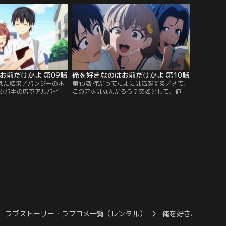
スモスとの絆。そう、仲
を……ってなんじゃこりゃぁぁぁぁ！ちょ
はみんなと仲直りがした
っと新聞部のあすなろさん！俺が、ひまわ
してもその方法が……あ
り、コスモス、パンジーに三股をかけてい
ジー？いつもは…。
る『女の敵』ですって！？
お前だけかよ 第09話
俺を好きなのはお前だけかよ 第10話
考えた結果／パンジーの本
第10話 俺だってたまには活躍する／さて、
ツバキの店でアルバイト
このアホはなんだろう？突如として、俺を
ない仕事に苦戦したが、
理科準備室に引き連れていった女は、野球
にか……あ、あぁぁぁ
部のマネージャー、蒲田公英……通称『た
い大失敗をやらかしちま
んぽぽ』。ややこしい花のあだ名を持つ女
がひた隠しにしてた秘密
なんだから、可愛い女の子だと思うだろ
れて、大喧嘩までしちま
う？確かにその通りだ。たんぽぽは可愛
くぅぅぅ！こうなった
い。……だが、だがしかしだ！いかんせ
ーの本だけは買い戻し
ん、アホすぎる！
ラブストーリー・ラブコメ一覧（レンタル）
俺を好きなのはお