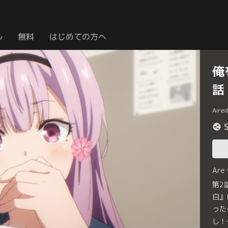
ル
無料
はじめての方へ
俺
話
Aire
Are
第2
白』
った
し！