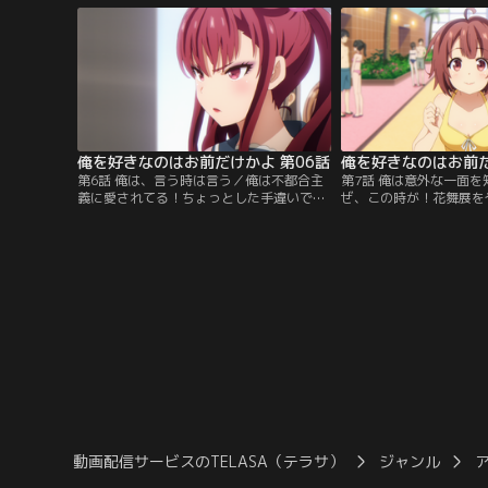
な男子。……はい！それが僕、ジョーロこ
校生活を諦める俺じゃね
と如月雨露です！どこにでもいる平凡な高
スモスの二大美少女の恋
校生に、こんな素敵な幸運が訪れるなん
ら、おこぼれをもらう作
て！よぉ～し、二人と素敵な時を……っ
にしても、目の前にいる
て…。
ー女は…。
俺を好きなのはお前だけかよ 第06話
俺を好きなのはお前だ
第6話 俺は、言う時は言う／俺は不都合主
第7話 俺は意外な一面
義に愛されてる！ちょっとした手違いで、
ぜ、この時が！花舞展を
まだ真偽不明だった『ジョーロ君三股記
訪れた束の間の休日。行
事』が学校中に配布されちゃいました！そ
しかねぇ！そう、プール
んな絶望的な状況の俺を助けてくれたの
パンジーも、今回ばかし
は、なんと記事制作者である新聞部のあす
を読んだしな！煌めく肢
なろ。あいつのおかげで、どうにか状況を
視した素敵な水着！勝っ
鎮静化することができた……のだが、これ
り焼くなり好きにできる
以上誤解を重ねないために…。
最後のおかしくない？
動画配信サービスのTELASA（テラサ）
ジャンル