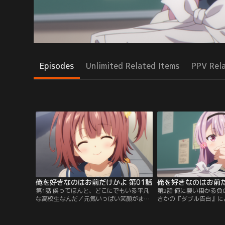
Episodes
Unlimited Related Items
PPV Rel
俺を好きなのはお前だけかよ 第01話
俺を好きなのはお前だ
第1話 僕ってほんと、どこにでもいる平凡
第2話 俺に襲い掛かる
な高校生なんだ／元気いっぱい笑顔がまぶ
さかの『ダブル告白』に
しい幼馴染・ひまわりと、オトナっぽくて
生活が茨の道へと早変わ
才色兼備な生徒会長・コスモス。そんな二
た……。あ、どうも。『
大美少女からデートに誘われた超ラッキー
です。しかーし！そんな