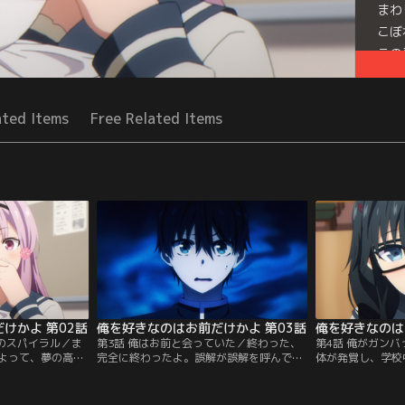
まわ
こぼ
この
Seri
ated Items
Free Related Items
けかよ 第02話
俺を好きなのはお前だけかよ 第03話
俺を好きなのは
負のスパイラル／ま
第3話 俺はお前と会っていた／終わった、
第4話 俺がガン
よって、夢の高校
完全に終わったよ。誤解が誤解を呼んで、
体が発覚し、学校
りしてしまっ
ひまわり＆コスモスに愛想を尽かされちま
行』の誤解は解け
俺』ことジョーロ
った。それだけじゃねえ。パンジーの呼び
た。けど、まだ取
ことでハーレム高
出しで向かった図書室で、絶対に嫌われた
る！それは、俺に