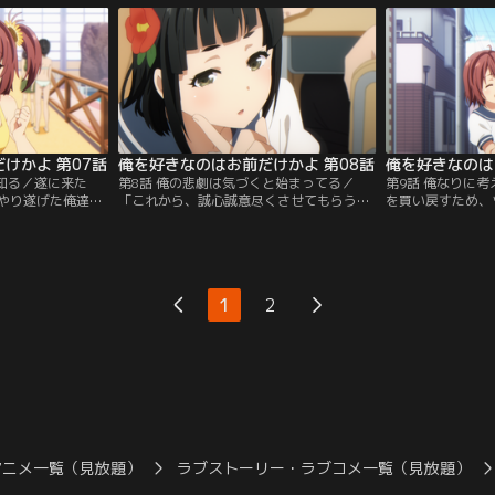
え。ひまわりとコ
くなかった親友・サンちゃんからも絶縁状
ん、ひまわり、コ
の手助けをしなが
を叩きつけられちまったんだ…。おまけ
直りがしたい！俺
戦を決行中よ。…
で、俺の愚かで浅はかな『悪行』のウワサ
いんだ！でもどう
この毒舌ストーカ
は瞬く間に広まっちまって…。
ん？何だよ、パン
けかよ 第07話
俺を好きなのはお前だけかよ 第08話
俺を好きなのは
を知る／遂に来た
第8話 俺の悲劇は気づくと始まってる／
第9話 俺なりに
やり遂げた俺達に
「これから、誠心誠意尽くさせてもらう
を買い戻すため、
く場所なんて一つ
よ」。突如現れた転校生が俺にそう宣言し
を始めた俺！なれ
だ！いつもはKYな
た！いやぁ～、遂にこんな俺にも優しい女
この調子ならどう
はしっかりと空気
の子が……って、んなわけあるかぁ！知っ
ぁ！！とんでもな
体！物理法則を無
てんだよ！どうせロクでもない企みがある
った！しかも、俺
た奴が俺を煮るな
があるんだろ！クケケケ！そう簡単に俺を
をパンジーに暴か
1
2
勝負！……ねぇ、
利用できると思うな！貴様の本性を暴き、
ったよ……。く、
完膚なきまでに潰してくれるわ！……ん？
ら、せめてパンジ
て…。
アニメ一覧（見放題）
ラブストーリー・ラブコメ一覧（見放題）