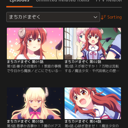
まちカドまぞく
Sorting
まちカドまぞく 第01話
まちカドまぞく 第02話
第1話 優子の目覚め！！家庭の事情
第2話 スポ根ですか！？万物は流転
で今日から魔族／どこにでもいる普
する／魔法少女・千代田桃との歴然
通の女子高生・吉田優子は、ある朝
とした力の差を見せつけられたシャ
目が覚めるとツノと尻尾が生えてい
ミ子。桃を倒すため特訓を決意した
た。パニクる優子に母・清子が告げ
のも束の間、いつの間にか近くで話
たのは衝撃の事実。「吉田家は古代
を聞いていた桃に勢いで決闘を申し
より闇を糧とするもの……封印され
込んでしまう。決闘の日は週末。果
し『闇の一族』の末裔なのです」 一
たしてシャミ子はそれまでに強くな
族の封印を解くべく、闇の力に目覚
れるのか！？そして増額してもらっ
めた優子と一族の宿敵・魔法少女と
たシャミ子のお小遣いの行方
の戦いが今……。【提供：バンダイ
は！！？【提供：バンダイチャンネ
チャンネル】
ル】
まちカドまぞく 第03話
まちカドまぞく 第04話
第3話 悪夢か吉夢か！？闇のドアス
第4話 心研ぎ澄ませ！！魔法少女の