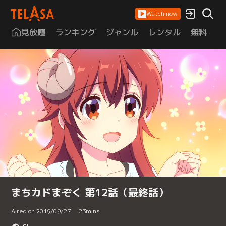
Watch now
見放題
ランキング
ジャンル
レンタル
無料
は
まちカドまぞく 第12話（最終話）
Aired on 2019/09/27
23
mins