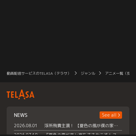
動画配信サービスのTELASA（テラサ）
ジャンル
アニメ一覧（見放
NEWS
See all
2026.08.01
浮所飛貴主演！ 【夏色の風が僕の家にやってきた】 本日よりテラサで独占配信スタート！
2026.07.18
『夏色の雲が恋と嵐をまきおこす』スペシャルメイキング 【Part1】2026年７月18日（土）23時30分～配信スタート！話題のシーンの裏側を大公開！豪華キャスト大集合！ 『武宮家 真夏の家族会議』開催！