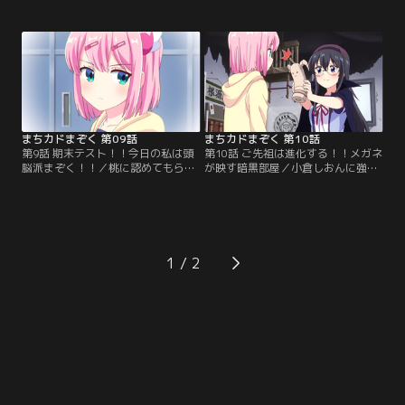
た！「吉田家家訓！いいことあった
（ひなつき）ミカンだった！ミカン
時は家族で鉄板を囲むのがテッパン
の持つ“呪い”に翻弄されながらも打
です！！」清子の申し渡しで喜びを
ち解けるシャミ子。そして、ミカン
分かち合う吉田家。しかし、一得一
も加えたある日の放課後トレーニン
失。魔力が減少した桃との約束で町
グの最中、いつにも増して強引な桃
を守るのを手伝うことになったシャ
に尻込みしながらも、ミカンが漏ら
ミ子の修行は一段と厳しくなり、そ
した桃の秘密を聞いたシャミ子の心
して、新たな刺客も--！？【提供：
に、ある思いが…。【提供：バンダ
バンダイチャンネル】
イチャンネル】
まちカドまぞく 第09話
まちカドまぞく 第10話
第9話 期末テスト！！今日の私は頭
第10話 ご先祖は進化する！！メガネ
脳派まぞく！！／桃に認めてもらい
が映す暗黒部屋／小倉しおんに強引
たいシャミ子は、頭脳戦で勝とうと
にラボに連れ込まれたシャミ子は、
期末テストでの勝負を申し込む。思
ご先祖様の新しい依代を作ること
いのほか成績の良い桃に負けまいと
に。シャミ子が心を込めて作った依
必死に勉強に励むシャミ子だった
代の出来栄えや如何に！？また別の
が、本番前日、リリスからある提案
日、調子の悪くなったパソコンを見
が……。果たしてシャミ子は悪魔の
てもらうため良子を連れて桃の家へ
1
囁きに乗ってしまうのか！？そし
と出向いたシャミ子は、桃が魔法少
て、ミカンの言う“桃に内緒で付き
女であることを良子に打ち明ける決
合ってほしいこと”とは！？【提
心をするのだったが……。【提供：
供：バンダイチャンネル】
バンダイチャンネル】