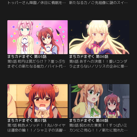
トッパーさん降臨／休日に惰眠を貪
新たなる力／ご先祖像に謎のスイッ
っていたシャミ子は自分の名前を呼
チがあるのを発見した桃は、自分が
ぶ何者かの声に気づく。まどろみの
対処できるうちにと迷わずオン！出
中で目を開けると、そこにはなんと
し抜けな桃の行動に文句を言うシャ
なく見覚えのあるツノと尻尾の生え
ミ子であったが、不意に気が遠くな
た金髪の女の子が！「余はおぬしの
り……気づくとそこはご先祖様のい
祖先！！闇の一族の始祖だ！！」ご
る封印空間！？謎のスイッチの正体-
先祖さまはシャミ子が魔族として目
-それは、ご先祖様が子孫の体を借り
覚めてからの活動について何か言い
て戦うことができる「ごせんぞスイ
たいことがあるようで……。【提
ッチ」だった！！【提供：バンダイ
供：バンダイチャンネル】
チャンネル】
まちカドまぞく 第05話
まちカドまぞく 第06話
第5話 町内は罠だらけ？？崖っぷち
第6話 あすへの決意！！重いコンダ
まぞくの新たなる能力／バイト代で
ラ止まらない／リリスの企みに乗せ
桃への借金を完済したシャミ子。残
られて桃の潜在意識へと侵入するこ
りのお金で良子にプレゼントをしよ
とになったシャミ子。目的は桃が起
うと商店街で待ち合わせするも、い
きたあと自ら生き血を献上するよう
つの間にかついて来ていた桃を良子
暗示をかけること。しかし侵入した
に目撃されてしまう！良子に語って
空間はヘドロまみれで、そこにいた
いた魔法少女との戦いの話が盛りに
のは今よりも髪が長くて背の小さい
盛った嘘だとバレてしまうのを恐れ
子供の桃だった！戸惑うシャミ子、
たシャミ子は…。【提供：バンダイ
果たして思惑通り桃の生き血を手に
チャンネル】
入れることができるのか！？【提
供：バンダイチャンネル】
まちカドまぞく 第07話
まちカドまぞく 第08話
第7話 桃色メソッド！！丸いタイヤ
第8話 呪われた果実！！すっぱいミ
は運命の輪！！／シャミ子の活躍に
カンにご用心！！／新たに現れた魔
より一族の封印の一部が解除され
法少女は桃が助っ人に呼んだ陽夏木