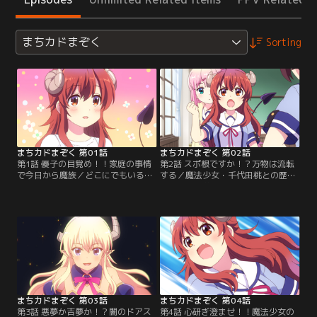
まちカドまぞく
Sorting
まちカドまぞく 第01話
まちカドまぞく 第02話
第1話 優子の目覚め！！家庭の事情
第2話 スポ根ですか！？万物は流転
で今日から魔族／どこにでもいる普
する／魔法少女・千代田桃との歴然
通の女子高生・吉田優子は、ある朝
とした力の差を見せつけられたシャ
目が覚めるとツノと尻尾が生えてい
ミ子。桃を倒すため特訓を決意した
た。パニクる優子に母・清子が告げ
のも束の間、いつの間にか近くで話
たのは衝撃の事実。「吉田家は古代
を聞いていた桃に勢いで決闘を申し
より闇を糧とするもの……封印され
込んでしまう。決闘の日は週末。果
し『闇の一族』の末裔なのです」 一
たしてシャミ子はそれまでに強くな
族の封印を解くべく、闇の力に目覚
れるのか！？そして増額してもらっ
めた優子と一族の宿敵・魔法少女と
たシャミ子のお小遣いの行方
の戦いが今……。【提供：バンダイ
は！！？【提供：バンダイチャンネ
チャンネル】
ル】
まちカドまぞく 第03話
まちカドまぞく 第04話
第3話 悪夢か吉夢か！？闇のドアス
第4話 心研ぎ澄ませ！！魔法少女の