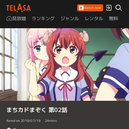
Watch now
見放題
ランキング
ジャンル
レンタル
無料
は
まちカドまぞく 第02話
Aired on 2019/07/19
24
mins