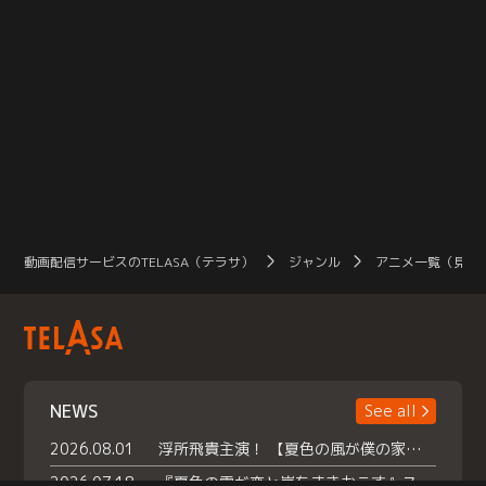
動画配信サービスのTELASA（テラサ）
ジャンル
アニメ一覧（見放
NEWS
See all
2026.08.01
浮所飛貴主演！ 【夏色の風が僕の家にやってきた】 本日よりテラサで独占配信スタート！
2026.07.18
『夏色の雲が恋と嵐をまきおこす』スペシャルメイキング 【Part1】2026年７月18日（土）23時30分～配信スタート！話題のシーンの裏側を大公開！豪華キャスト大集合！ 『武宮家 真夏の家族会議』開催！