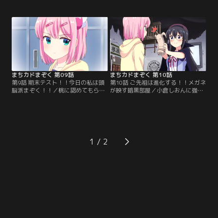
た！「吉田家家訓！いいことあった
（ひなつき）ミカンだった！ミカン
時は家族で鉄板を囲むのがテッパン
の持つ“呪い”に翻弄されながらも打
です！！」清子の申し渡しで喜びを
ち解けるシャミ子。そして、ミカン
分かち合う吉田家。しかし、一得一
も加えたある日の放課後トレーニン
失。魔力が減少した桃との約束で町
グの最中、いつにも増して強引な桃
を守るのを手伝うことになったシャ
に尻込みしながらも、ミカンが漏ら
ミ子の修行は一段と厳しくなり、そ
した桃の秘密を聞いたシャミ子の心
して、新たな刺客も--！？【提供：
に、ある思いが…。【提供：バンダ
バンダイチャンネル】
イチャンネル】
まちカドまぞく 第09話
まちカドまぞく 第10話
第9話 期末テスト！！今日の私は頭
第10話 ご先祖は進化する！！メガネ
脳派まぞく！！／桃に認めてもらい
が映す暗黒部屋／小倉しおんに強引
たいシャミ子は、頭脳戦で勝とうと
にラボに連れ込まれたシャミ子は、
期末テストでの勝負を申し込む。思
ご先祖様の新しい依代を作ること
いのほか成績の良い桃に負けまいと
に。シャミ子が心を込めて作った依
必死に勉強に励むシャミ子だった
代の出来栄えや如何に！？また別の
が、本番前日、リリスからある提案
日、調子の悪くなったパソコンを見
が……。果たしてシャミ子は悪魔の
てもらうため良子を連れて桃の家へ
1
囁きに乗ってしまうのか！？そし
と出向いたシャミ子は、桃が魔法少
て、ミカンの言う“桃に内緒で付き
女であることを良子に打ち明ける決
合ってほしいこと”とは！？【提
心をするのだったが……。【提供：
供：バンダイチャンネル】
バンダイチャンネル】