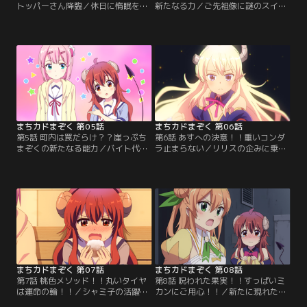
トッパーさん降臨／休日に惰眠を貪
新たなる力／ご先祖像に謎のスイッ
っていたシャミ子は自分の名前を呼
チがあるのを発見した桃は、自分が
ぶ何者かの声に気づく。まどろみの
対処できるうちにと迷わずオン！出
中で目を開けると、そこにはなんと
し抜けな桃の行動に文句を言うシャ
なく見覚えのあるツノと尻尾の生え
ミ子であったが、不意に気が遠くな
た金髪の女の子が！「余はおぬしの
り……気づくとそこはご先祖様のい
祖先！！闇の一族の始祖だ！！」ご
る封印空間！？謎のスイッチの正体-
先祖さまはシャミ子が魔族として目
-それは、ご先祖様が子孫の体を借り
覚めてからの活動について何か言い
て戦うことができる「ごせんぞスイ
たいことがあるようで……。【提
ッチ」だった！！【提供：バンダイ
供：バンダイチャンネル】
チャンネル】
まちカドまぞく 第05話
まちカドまぞく 第06話
第5話 町内は罠だらけ？？崖っぷち
第6話 あすへの決意！！重いコンダ
まぞくの新たなる能力／バイト代で
ラ止まらない／リリスの企みに乗せ
桃への借金を完済したシャミ子。残
られて桃の潜在意識へと侵入するこ
りのお金で良子にプレゼントをしよ
とになったシャミ子。目的は桃が起
うと商店街で待ち合わせするも、い
きたあと自ら生き血を献上するよう
つの間にかついて来ていた桃を良子
暗示をかけること。しかし侵入した
に目撃されてしまう！良子に語って
空間はヘドロまみれで、そこにいた
いた魔法少女との戦いの話が盛りに
のは今よりも髪が長くて背の小さい
盛った嘘だとバレてしまうのを恐れ
子供の桃だった！戸惑うシャミ子、
たシャミ子は…。【提供：バンダイ
果たして思惑通り桃の生き血を手に
チャンネル】
入れることができるのか！？【提
供：バンダイチャンネル】
まちカドまぞく 第07話
まちカドまぞく 第08話
第7話 桃色メソッド！！丸いタイヤ
第8話 呪われた果実！！すっぱいミ
は運命の輪！！／シャミ子の活躍に
カンにご用心！！／新たに現れた魔
より一族の封印の一部が解除され
法少女は桃が助っ人に呼んだ陽夏木