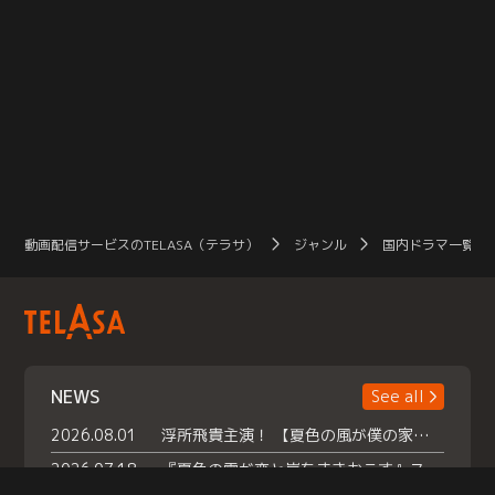
動画配信サービスのTELASA（テラサ）
ジャンル
国内ドラマ一覧（
NEWS
See all
2026.08.01
浮所飛貴主演！ 【夏色の風が僕の家にやってきた】 本日よりテラサで独占配信スタート！
2026.07.18
『夏色の雲が恋と嵐をまきおこす』スペシャルメイキング 【Part1】2026年７月18日（土）23時30分～配信スタート！話題のシーンの裏側を大公開！豪華キャスト大集合！ 『武宮家 真夏の家族会議』開催！