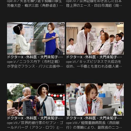
ope.III／失言を繰り返す現職の厚生
ope.IV／世界記録を叩き出した日本
労働大臣・梅沢三郎（角野卓造）が
陸上界のエース・四日市清昭（岡田
「東帝大学病院」に「マスコミが騒
健史）が右足の痛みを訴え、強化合
がしいので入院させてほしい」とや
宿先から緊急帰国。「東帝大学病
ってくる。しかし病院長代理のニコ
院」に極秘入院する。さっそく、次
ラス丹下（市村正親）はそれを拒
世代インテリジェンス手術担当外科
絶。
部長の潮一摩（ユースケ・サンタマ
リア）は大門未知子（米倉涼子）や
海老名敬（遠藤憲一）を除いた少人
数だけでカンファレンスを実施。
ドクターX -外科医・大門未知子-（2019） 第05話
ドクターX -外科医・大門未知子-（2019） 第06話
ope.V／ニコラス丹下（市村正親）
ope.VI／キッズビジネスで大成功を
が学会でフランス・パリに出張中、
収め、一千億とも言われる個人資産
「東帝大学病院」の病院長・蛭間重
を保有する若き実業家の六角橋翔太
勝（西田敏行）は日本看護師連合会
（平岡祐太）が、突然神原名医紹介
名誉会長の三原雅恵（岩下志麻）を
所を訪ねてくる。後腹膜原発胚細胞
招き、看護師たちの意識向上のため
腫瘍を患うも、他病院で手術適応に
の講演会を開催する。
至らなかった7歳の皆月むつみ（宝
辺花帆美）の手術を、大門未知子
（米倉涼子）に依頼したいというの
だ。
ドクターX -外科医・大門未知子-（2019） 第07話
ドクターX -外科医・大門未知子-（2019） 第08話
ope.VII／世界的銀行家のセブン・ゴ
ope.VIII／蛭間重勝病院長（西田敏
ールドバーグ（アラン・ロワ）とそ
行）の策略により、副院長のニコラ