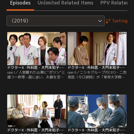
Episodes
Unlimited Related Items
PPV Related I
（2019）
Sorting
ドクターX -外科医・大門未知子-（2019） 第01話
ドクターX -外科医・大門未知子-（2019） 第02話
ope.I／人里離れた山奥に“ポツン”と
ope.II／ニシキグループのCEO・二色
建つ一軒家--道に迷い、お腹を空か
寿郎（モロ師岡）が「東帝大学病
せて山を歩き回っていたフリーラン
院」に入院。肝移植を望んでおり、
スの天才外科医・大門未知子（米倉
手術が成功した暁にはファンドに10
涼子）は、そこでニコラス丹下（市
億円の出資を約束してくれているこ
村正親）という日系二世のブラジル
ともあって、院長代理のニコラス丹
人と出会う。ニコラス丹下の手料理
下（市村正親）は特患として丁重に
を食べながら意気投合したふたりだ
迎える。
ったが、まさかその後、まったく別
の形で再会することになるとは…。
ドクターX -外科医・大門未知子-（2019） 第03話
ドクターX -外科医・大門未知子-（2019） 第04話