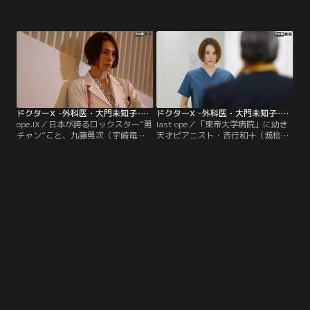
の妻・ナタリー（アナンダ・ジェイ
ス丹下（市村正親）が東京地検特捜
コブズ）が「東帝大学病院」にやっ
部に逮捕される。『「東帝大学病
てくる。“ゴッドハンド”の大門未知
院」には粛清の嵐が吹き荒れる』と
子（米倉涼子）を頼り、なんと『毛
いう噂に、丹下派だった潮一摩（ユ
包移植』、つまり最先端の『植毛』
ースケ・サンタマリア）と浜地真理
を依頼しに来たのだ。
（清水ミチコ）は戦々恐々…。そん
な中、「東帝大学病院」の外科医局
に中山麻里亜（松本まりか）という
女性の医師が現れる。
ドクターX -外科医・大門未知子-（2019） 第09話
ドクターX -外科医・大門未知子-（2019） 第10話（最終話）
ope.IX／日本が誇るロックスター“勇
last ope／「東帝大学病院」に幼き
チャン”こと、九藤勇次（宇崎竜
天才ピアニスト・吉行和十（城桧
童）が「東帝大学病院」に入院す
吏）が入院。ニコラス丹下（市村正
る。九藤の大ファンである原守（鈴
親）の支援を受けジュリアード音楽
木浩介）は、主治医を任され有頂天
院に進んだ和十は、現在重病に侵さ
に！同じ頃、デビュー曲の再生回数
れており、ピアノが弾けなくなるか
9億回を誇る若きシンガーソングラ
もしれない危機に瀕していた。手術
イター・新津多九也（川谷絵音）も
を拒む和十は、大門未知子（米倉涼
「東帝大学病院」に極秘入院。
子）の「必ずまたピアノが弾けるよ
うにする。私、失敗しないので」と
いう言葉を信じ…。