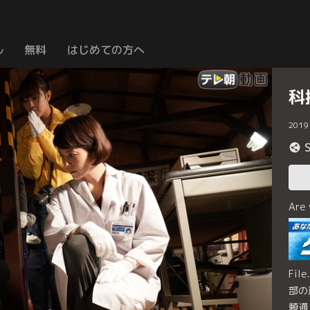
ル
無料
はじめての方へ
科
2019
Are
Fi
部の
頼通