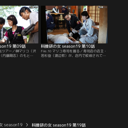
ていたようだ。臨場した
被害者を薬で眠らせた上で、倉庫に火を放
子）らは、部屋にうずく
ったようだった。また、現場の近くで古い
愛猫“ももちゃん”を発
モノクロ写真が落ちているのが見つかっ
た。そこには、日本人の青年2人とセーラ
ー服の日本人少女が写っていた…。
son19 第09話
科捜研の女 season19 第10話
弾観光ツアー／榊マリコ（沢
File.10 マリコ寿司を握る／寿司店の店主・
（内藤剛志）のもと
若杉登（渡辺哲）が、店内で絞殺されてい
進センター”の園崎乙弥
るのが見つかった。若杉は寿司に強いこだ
相談が舞い込んだ。園崎
わりを持つ頑固な職人として知られてお
を訪れた観光客たちに、
り、彼の店は予約1年待ちという人気店だ
させる“音”を専用アプリ
った。カウンターには、数貫、食べた形跡
“京都観光サウンドAR”と
のある江戸前寿司の盛り合わせが残されて
を進めていたのだが…。
いた。また、店内のゴミ箱から、4人の男
の名前の上に…。
season19
科捜研の女 season19 第19話