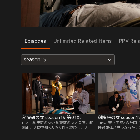
Episodes
Unlimited Related Items
PPV Rel
season19
科捜研の女 season19 第01話
科捜研の女 season1
File.1 科捜研の女vs科警研の女／兵庫、和
File.2 天才画家Xの
歌山、大阪で計3人の女性を絞殺し、大阪
撲殺死体が見つかった。
府警に逮捕されたものの、弁護士との接見
絵の具が付着していたほ
中に逃走した容疑者・荒木田修（ドランク
描き終えたばかりと思わ