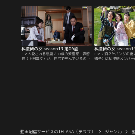
ドラゴン 鈴木拓）の姿が、京都駅の防犯カ
絵が残されていた--。
メラで発見された。京都府警にも捜査協力
子）たち科捜研メンバー
が命じられ、榊マリコ（沢口靖子）ら科捜
ると、その廃工場で知人
研でも防犯カメラ映像の分析を開始する。
いたという女性が現れた
科捜研の女 season19 第06話
科捜研の女 season1
File.6 愛される悪魔／80歳の資産家・森留
File.7 消えたパンダ
蔵（上村厚文）が、自宅で死んでいるのが
靖子）は科捜研メンバー
見つかった。臨場した榊マリコ（沢口靖
ひかる）、橋口呂太（渡
子）は、病死と決めつける40歳年下の妻・
って和歌山へ。ところが
聡美（鶴田真由）に疑念を抱く。実は、聡
テーマパークを訪れた際
美は過去3回、資産家の高齢男性と結婚
旅行中の小学生・笠倉桃
し、いずれの夫も不審死を遂げた疑惑の女
のリュックを奪おうとす
だった。
動画配信サービスのTELASA（テラサ）
ジャンル