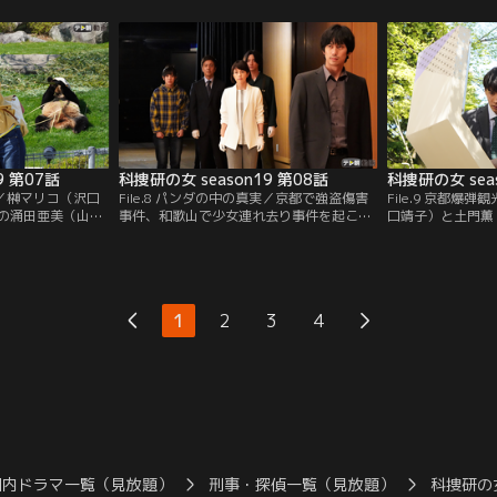
榊マリコ（沢口靖
いう連絡が入った。ところが、相馬が顔を
昼から一時帰宅し
が現場を調べてい
出す予定の日、射殺死体が発見され、榊マ
榊マリコ（沢口靖
と会う約束をして
リコ（沢口靖子）たちは慌ただしく現場へ
まっていた由子の
。
向かうことに…。
見。
9 第07話
科捜研の女 season19 第08話
科捜研の女 sea
の謎／榊マリコ（沢口
File.8 パンダの中の真実／京都で強盗傷害
File.9 京都爆
の涌田亜美（山本
事件、和歌山で少女連れ去り事件を起こし
口靖子）と土門薫
部秀）と休暇を取
て逃走していた容疑者・新浜陽一（小柳
に、“京都観光促
、パンダで人気の
友）が、刺殺体となって発見された。新浜
（松田悟志）から
、不審な男が家族
は少女のリュックの中に隠した“大切なも
らは、京都の名所
香（小南希良梨）
の”を取り戻すため、逮捕される危険を冒
京都らしさを感じ
る場面に遭遇！
してまで彼女を連れ回したに違いない--。
で体験してもらう
1
2
3
4
榊マリコ（沢口靖子）たちはそうにらんで
いうプロジェクト
いたが…。
国内ドラマ一覧（見放題）
刑事・探偵一覧（見放題）
科捜研の女 