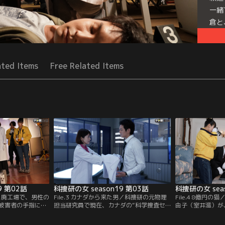
一緒
倉と
は、
Seri
ated Items
Free Related Items
9 第02話
科捜研の女 season19 第03話
科捜研の女 sea
計画／廃工場で、男性の
File.3 カナダから来た男／科捜研の元物理
File.4 8億円
被害者の手指には
担当研究員で現在、カナダの“科学捜査セ
由子（室井滋）が
か、現場の壁には
ンター”で働く相馬涼（長田成哉）から突
て殺害された。由
れる、見事な馬の
然、京都に行くから科捜研に立ち寄る、と
2カ月前から入院