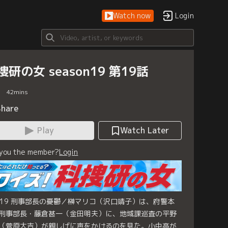
Watch now
Login
捜研の女 season19 第19話
42
mins
Share
Play
Watch Later
 you the member?
Login
le.19 刑事部長の憂鬱／榊マリコ（沢口靖子）は、府警本
刑事部長・藤倉甚一（金田明夫）に、地域課巡査の平野
（菅原大吉）が親しげに声をかけるのを見た。小中高が